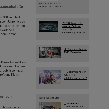
Ernst-Ludwig-Str. 22
senschaft für
Innenstadt Darmstadt
von GSI und FAIR
n von Jahren bis zu
FAIR-Trailer: Der
teressierte können
Weg der Teilchen
durch die
n GSI/FAIR
Beschleunigeranlage
einem Laptop,
Rundflug über die
FAIR-Baustelle
s. Diese Auswahl aus
 nur einen kleinen
sergebnissen über
Besichtigung von
Groß und Klein,
GSI/FAIR –
jetzt Termin buchen!
ion von
Blog Beam On
Menschen
...hinter GSI und
h Institute (PRI)