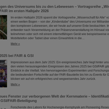
gen des Universums bis zu den Lebewesen – Vortragsreihe „Wis
FAIR im ersten Halbjahr 2026
Im ersten Halbjahr 2026 spannt die Vortragsreihe „Wissenschaft für Alle“ 
einen weiten Bogen – von der „Kinderstube“ des Universums vor Milliarde
den komplexen Lebewesen, die wir heute auf unserer Erde beobachten. In
entweder nach Voranmeldung an der Präsenzveranstaltung im Hörsaal vo
teilnehmen oder sich mit einem internetfähigen Gerät wie beispielsweise 
Mobiltelefon oder Tablet über einen Einwahllink in die…
Mehr »
 2025 bei FAIR & GSI
Impressionen aus dem Jahr 2025: Ein ereignisreiches Jahr liegt hinter un
den vielen herausragenden Ereignissen des Jahres 2025 bei GSI/FAIR gibt
Einblick in die Vielfalt. Von hervorragenden Experimenten und Forschung
die bedeutenden Fortschritte auf der FAIR-Baustelle bis hin zu Events für 
blicken wir auf ein erfolgreiches und wegweisendes Jahr zurück.
Mehr »
neues Fenster zur verborgenen Welt der Kernmaterie – Identifikat
 GSI/FAIR-Beteiligung
Forschende des Labors für Hochenergie-Kernphysik am Pioneering Researc