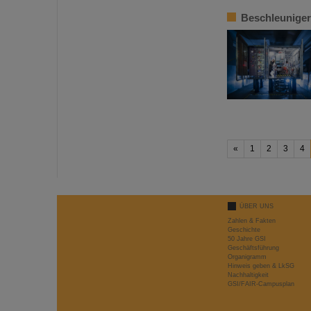
Beschleuniger
«
1
2
3
4
ÜBER UNS
Zahlen & Fakten
Geschichte
50 Jahre GSI
Geschäftsführung
Organigramm
Hinweis geben & LkSG
Nachhaltigkeit
GSI/FAIR-Campusplan