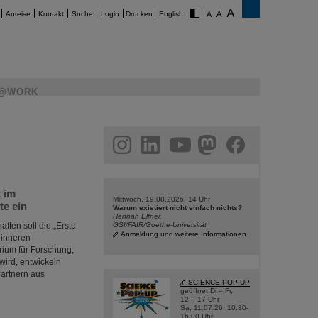
Anreise
Kontakt
Suche
Login
Drucken
English
@WORK
am
linkedin
youtube
helmholtz.social
facebook
t im
Mittwoch, 19.08.2026, 14 Uhr
te ein
Warum existiert nicht einfach nichts?
Hannah Elfner,
aften soll die „Erste
GSI/FAIR/Goethe-Universität
Anmeldung und weitere Informationen
rinneren
ium für Forschung,
wird, entwickeln
Partnern aus
SCIENCE POP-UP
geöffnet Di – Fr,
12 – 17 Uhr
Sa, 11.07.26, 10:30-
16:00 Uhr