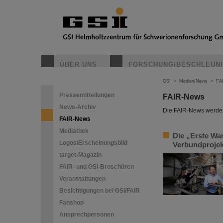
ÜBER UNS
FORSCHUNG/BESCHLEUN
GSI
>
Medien/News
>
FA
Pressemitteilungen
FAIR-News
News-Archiv
Die FAIR-News werden 
FAIR-News
Mediathek
Die „Erste Wa
Logos/Erscheinungsbild
Verbundprojek
target-Magazin
FAIR- und GSI-Broschüren
Veranstaltungen
Besichtigungen bei GSI/FAIR
Fanshop
Ansprechpersonen