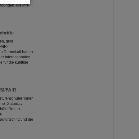
ßen und dichten
dungen, die ihre
chritte
en, gute
FAIR-
 in Darmstadt haben
er internationalen
 für die künftige
SI/FAIR
stufenschüler*innen
he „Saturday
chüler*innen
I-
ufortschritt und die