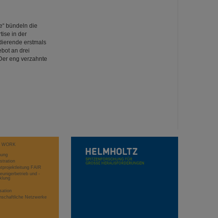
e“ bündeln die
ise in der
ierende erstmals
bot an drei
 Der eng verzahnte
T WORK
hung
stration
projektleitung FAIR
eunigerbetrieb und -
klung
sation
schaftliche Netzwerke