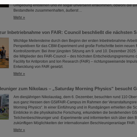
und ihre Antimaterie-Gegenstücke. Paradoxerweise können sie in der hei
Umgebung entstehen und ihr sogar unversehrt entkommen, obwohl die Bin
Bestandteile zusammenhalten, äußerst ...
Mehr »
ur Inbetriebnahme von FAIR: Council beschließt die nächsten S
Wichtige Meilensteine durch den Beginn der ersten Inbetriebnahme-Arbeit
Perspektiven für das CBM-Experiment und große Fortschritte beim neuen 
Kontrollzentrum: Bei ihrer jüngsten Sitzung am 9. und 10. Dezember 2025
die Mitglieder des FAIR-Council – des höchsten Entscheidungsgremiums d
Facility for Antiproton and Ion Research (FAIR) – richtungsweisende Impulse
Entwicklung von FAIR gesetzt.
Mehr »
leuniger zum Nikolaus – „Saturday Morning Physics“ besucht G
Am diesjährigen Nikolaustag, dem 6. Dezember, besuchten rund 110 Ober
aus ganz Hessen den GSI/FAIR-Campus im Rahmen der Veranstaltungsrei
Morning Physics“. In einer Einführung und in Rundgängen erhielten die S
Einblicke in die physikalische Forschung, erkundeten die bestehenden GS
Teilchenbeschleuniger und -Experimente und informierten sich über den Ba
zukünftigen Möglichkeiten der internationalen Beschleunigeranlage FAIR.
Mehr »