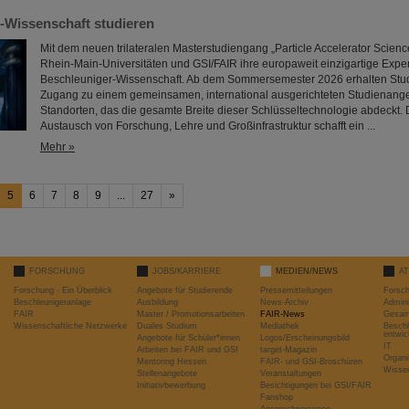
-Wissenschaft studieren
Mit dem neuen trilateralen Masterstudiengang „Particle Accelerator Scienc
Rhein-Main-Universitäten und GSI/FAIR ihre europaweit einzigartige Expert
Beschleuniger-Wissenschaft. Ab dem Sommersemester 2026 erhalten Stud
Zugang zu einem gemeinsamen, international ausgerichteten Studienange
Standorten, das die gesamte Breite dieser Schlüsseltechnologie abdeckt.
Austausch von Forschung, Lehre und Großinfrastruktur schafft ein ...
Mehr »
5
6
7
8
9
...
27
»
FORSCHUNG
JOBS/KARRIERE
MEDIEN/NEWS
A
Forschung - Ein Überblick
Angebote für Studierende
Pressemitteilungen
Forsc
Beschleunigeranlage
Ausbildung
News-Archiv
Admini
FAIR
Master / Promotionsarbeiten
FAIR-News
Gesamt
Wissenschaftliche Netzwerke
Duales Studium
Mediathek
Beschl
entwic
Angebote für Schüler*innen
Logos/Erscheinungsbild
IT
Arbeiten bei FAIR und GSI
target-Magazin
Organi
Mentoring Hessen
FAIR- und GSI-Broschüren
Wissen
Stellenangebote
Veranstaltungen
Initiativbewerbung
Besichtigungen bei GSI/FAIR
Fanshop