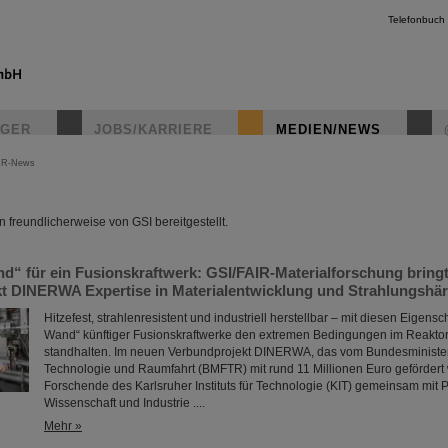
Telefonbuch
IGER
JOBS/KARRIERE
MEDIEN/NEWS
IR-News
instagr
freundlicherweise von GSI bereitgestellt.
nd“ für ein Fusionskraftwerk: GSI/FAIR-Materialforschung bring
t DINERWA Expertise in Materialentwicklung und Strahlungshär
Hitzefest, strahlenresistent und industriell herstellbar – mit diesen Eigensch
Wand“ künftiger Fusionskraftwerke den extremen Bedingungen im Reakto
standhalten. Im neuen Verbundprojekt DINERWA, das vom Bundesminister
Technologie und Raumfahrt (BMFTR) mit rund 11 Millionen Euro gefördert 
Forschende des Karlsruher Instituts für Technologie (KIT) gemeinsam mit 
Wissenschaft und Industrie ....
Mehr »