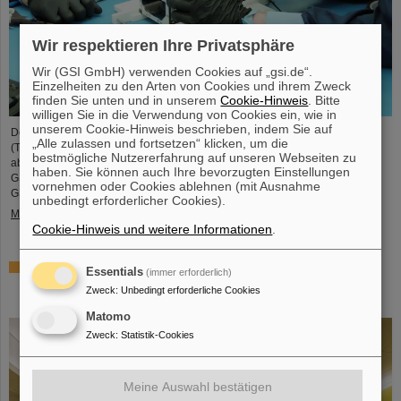
Wir respektieren Ihre Privatsphäre
Wir (GSI GmbH) verwenden Cookies auf „gsi.de“.
Einzelheiten zu den Arten von Cookies und ihrem Zweck
finden Sie unten und in unserem
Cookie-Hinweis
. Bitte
willigen Sie in die Verwendung von Cookies ein, wie in
unserem Cookie-Hinweis beschrieben, indem Sie auf
Der studentische Raumfahrtverein TU Darmstadt Space Technology e.V.
„Alle zulassen und fortsetzen“ klicken, um die
(TUDSaT) hat erfolgreich den Zusammenbau des TRACE-Satelliten
bestmögliche Nutzererfahrung auf unseren Webseiten zu
abgeschlossen – in der Reinraumumgebung des Detektorlabors von
haben. Sie können auch Ihre bevorzugten Einstellungen
GSI/FAIR. Mit an Bord des Satelliten befinden sich auch Detektoren von
vornehmen oder Cookies ablehnen (mit Ausnahme
GSI/FAIR, mit denen geladene Teilchen im Orbit gemessen werden sollen.
unbedingt erforderlicher Cookies).
Mehr »
Cookie-Hinweis und weitere Informationen
.
Zusammenarbeit bei Forschung und Anwendung der
Essentials
(immer erforderlich)
Partikeltherapie – THM und GSI/FAIR schließen
Zweck
:
Unbedingt erforderliche Cookies
Kooperationsvereinbarung
Matomo
Zweck
:
Statistik-Cookies
Meine Auswahl bestätigen