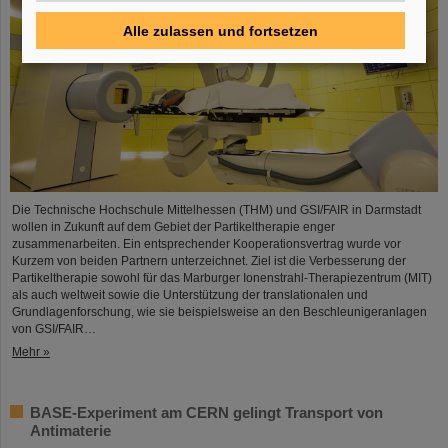
Alle zulassen und fortsetzen
Die Technische Hochschule Mittelhessen (THM) und GSI/FAIR in Darmstadt
wollen in Zukunft auf dem Gebiet der Partikeltherapie enger
zusammenarbeiten. Ein entsprechender Kooperationsvertrag wurde vor
Kurzem von beiden Partnern unterzeichnet. Ziel ist die Verbesserung der
Partikeltherapie sowohl für das Marburger Ionenstrahl-Therapiezentrum (MIT)
als auch weltweit sowie die Unterstützung der translationalen und
Grundlagenforschung, wie sie beispielsweise an den Beschleunigeranlagen
von GSI/FAIR…
Mehr »
BASE-Experiment am CERN gelingt Transport von
Antimaterie