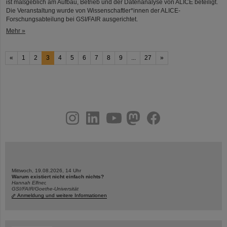
ist maßgeblich am Aufbau, Betrieb und der Datenanalyse von ALICE beteiligt.
Die Veranstaltung wurde von Wissenschaftler*innen der ALICE-
Forschungsabteilung bei GSI/FAIR ausgerichtet.
Mehr »
«
1
2
3
4
5
6
7
8
9
...
27
»
instagram
linkedin
youtube
helmholtz.social
facebook
Mittwoch, 19.08.2026, 14 Uhr
Warum existiert nicht einfach nichts?
Hannah Elfner,
GSI/FAIR/Goethe-Universität
Anmeldung und weitere Informationen