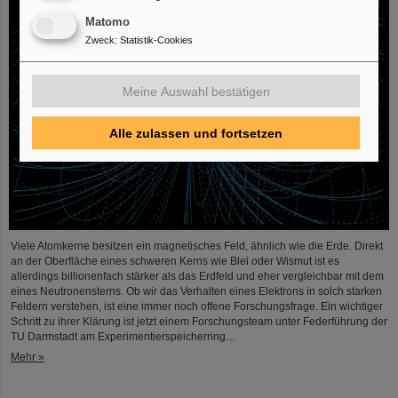
Matomo
Zweck
:
Statistik-Cookies
Meine Auswahl bestätigen
Alle zulassen und fortsetzen
Viele Atomkerne besitzen ein magnetisches Feld, ähnlich wie die Erde. Direkt
an der Oberfläche eines schweren Kerns wie Blei oder Wismut ist es
allerdings billionenfach stärker als das Erdfeld und eher vergleichbar mit dem
eines Neutronensterns. Ob wir das Verhalten eines Elektrons in solch starken
Feldern verstehen, ist eine immer noch offene Forschungsfrage. Ein wichtiger
Schritt zu ihrer Klärung ist jetzt einem Forschungsteam unter Federführung der
TU Darmstadt am Experimentierspeicherring…
Mehr »