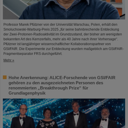
Professor Marek Pfützner von der Universität Warschau, Polen, erhält den
Smoluchowski-Warburg-Preis 2025 „für seine bahnbrechende Entdeckung
der Zwei-Protonen-Radioaktivität im Grundzustand, der bisher am wenigsten
bekannten Art des Kernzerfalls, mehr als 40 Jahre nach ihrer Vorhersage“.
Pfützner ist langjähriger wissenschaftlicher Kollaborationspartner von
GSI/FAIR. Die Experimente zur Entdeckung wurden maßgeblich am GSI/FAIR-
Fragmentseparator FRS durchgeführt.
Mehr »
Hohe Anerkennung: ALICE-Forschende von GSI/FAIR
gehören zu den ausgezeichneten Personen des
renommierten „Breakthrough Prize“ für
Grundlagenphysik