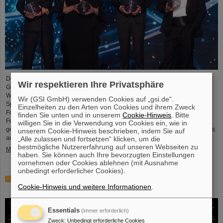
Der renommierte US-amerikanischen „Breakthrough Prize“ für
Wir respektieren Ihre Privatsphäre
Grundlagenphysik geht in diesem Jahr an die vier
Wissenschaftskollaborationen ALICE, ATLAS, CMS, and LHCb am
Wir (GSI GmbH) verwenden Cookies auf „gsi.de“.
Speicherring LHC (Large Hadron Collider ) des europäischen
Einzelheiten zu den Arten von Cookies und ihrem Zweck
Forschungszentrums CERN . Auch mehr als 40 frühere und aktuelle ALICE-
finden Sie unten und in unserem
Cookie-Hinweis
. Bitte
Forschende von GSI/FAIR sind maßgeblich daran beteiligt und wurden nun
willigen Sie in die Verwendung von Cookies ein, wie in
gemeinsam mit ihren Wissenschaftskolleg*innen mit dem angesehenen Preis
unserem Cookie-Hinweis beschrieben, indem Sie auf
ausgezeichnet, der mit drei Millionen US-Dollar dotiert ist…
„Alle zulassen und fortsetzen“ klicken, um die
bestmögliche Nutzererfahrung auf unseren Webseiten zu
Mehr »
haben. Sie können auch Ihre bevorzugten Einstellungen
vornehmen oder Cookies ablehnen (mit Ausnahme
unbedingt erforderlicher Cookies).
Physiker*innen testen Quantentheorie mit Atomkernen
Cookie-Hinweis und weitere Informationen
.
aus einer Kernreaktion
Essentials
(immer erforderlich)
Zweck
:
Unbedingt erforderliche Cookies