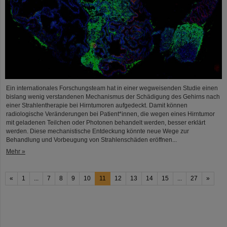
Ein internationales Forschungsteam hat in einer wegweisenden Studie einen
bislang wenig verstandenen Mechanismus der Schädigung des Gehirns nach
einer Strahlentherapie bei Hirntumoren aufgedeckt. Damit können
radiologische Veränderungen bei Patient*innen, die wegen eines Hirntumor
mit geladenen Teilchen oder Photonen behandelt werden, besser erklärt
werden. Diese mechanistische Entdeckung könnte neue Wege zur
Behandlung und Vorbeugung von Strahlenschäden eröffnen...
Mehr »
«
1
...
7
8
9
10
11
12
13
14
15
...
27
»