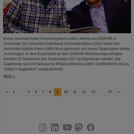
Einem internationalen Forschungsteam unter Leitung von GSI/FAIR in
Darmstadt, der Johannes Gutenberg-Universität Mainz (JGU) sowie des
Helmholtz-Instituts Mainz (HIM) ist es gelungen, ein neues Seaborgium-Isotop
zu erzeugen. In dem Experiment an den GSI/FAIR-Beschleunigeranlagen
konnten 22 Atomkerne des Seaborgium-257 nachgewiesen werden. Die
Ergebnisse sind im Fachjournal Physical Review Letters veröffentlicht und als
“Editor’s Suggestion” ausgezeichnet.
Mehr »
«
1
...
5
6
7
8
9
10
11
12
13
...
27
»
instagram
linkedin
youtube
helmholtz.social
facebook