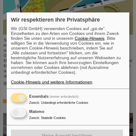
Wir respektieren Ihre Privatsphäre
Wir (GSI GmbH) verwenden Cookies auf „gsi.de“.
Einzelheiten zu den Arten von Cookies und ihrem Zweck
finden Sie unten und in unserem
Cookie-Hinweis
. Bitte
Seit der Jahrtausendwende wurden sechs neue chemische Elemente
willigen Sie in die Verwendung von Cookies ein, wie in
entdeckt und in das Periodensystem der Elemente, das Symbol der Chemie
unserem Cookie-Hinweis beschrieben, indem Sie auf
schlechthin, aufgenommen. Diese neuen Elemente haben hohe
„Alle zulassen und fortsetzen“ klicken, um die
Ordnungszahlen von bis zu 118 und sind deutlich schwerer als Uran, das
bestmögliche Nutzererfahrung auf unseren Webseiten zu
Element mit der höchsten Ordnungszahl (92), das in größeren Mengen auf der
haben. Sie können auch Ihre bevorzugten Einstellungen
Erde vorkommt. Dies wirft Fragen auf, unter anderem wie viele weitere dieser
vornehmen oder Cookies ablehnen (mit Ausnahme
superschweren Spezies noch auf ihre Entdeckung warten, wo – wenn
unbedingt erforderlicher Cookies).
überhaupt – eine ...
Cookie-Hinweis und weitere Informationen
.
Mehr »
Essentials
(immer erforderlich)
Überprüfung der Quantenelektrodynamik in extremen
Zweck
:
Unbedingt erforderliche Cookies
Feldern mit dem schwersten Zwei-Elektronen-Ion
Matomo
Zweck
:
Statistik-Cookies
Meine Auswahl bestätigen