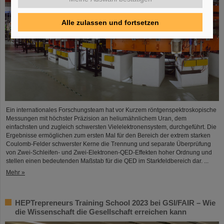
Alle zulassen und fortsetzen
Ein internationales Forschungsteam hat vor Kurzem röntgenspektroskopische
Messungen mit höchster Präzision an heliumähnlichem Uran, dem
einfachsten und zugleich schwersten Vielelektronensystem, durchgeführt. Die
Ergebnisse ermöglichen zum ersten Mal für den Bereich der extrem starken
Coulomb-Felder schwerster Kerne die Trennung und separate Überprüfung
von Zwei-Schleifen- und Zwei-Elektronen-QED-Effekten hoher Ordnung und
stellen einen bedeutenden Maßstab für die QED im Starkfeldbereich dar. ...
Mehr »
HEPTrepreneurs Training School 2023 bei GSI/FAIR – Wie
die Wissenschaft die Gesellschaft erreichen kann