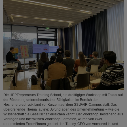
Die HEPTrepreneurs Training School, ein dreitägiger Workshop mit Fokus auf
der Förderung unternehmerischer Fähigkeiten im Bereich der
Hochenergiephysik fand vor Kurzem auf dem GSI/FAIR-Campus statt. Das
übergreifende Thema lautete: „Grundlagen des Unternehmertums – wie die
Wissenschaft die Gesellschaft erreichen kann“. Der Workshop, bestehend aus
Vorträgen und interaktiven Workshop-Formaten, wurde von zwei
renommierten Expert*innen geleitet: Ian Tracey, CEO von Anchored In, und