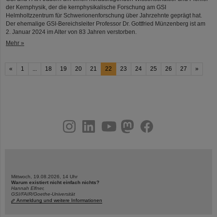
der Kernphysik, der die kernphysikalische Forschung am GSI
Helmholtzzentrum für Schwerionenforschung über Jahrzehnte geprägt hat.
Der ehemalige GSI-Bereichsleiter Professor Dr. Gottfried Münzenberg ist am
2. Januar 2024 im Alter von 83 Jahren verstorben.
Mehr »
«
1
...
18
19
20
21
22
23
24
25
26
27
»
instagram
linkedin
youtube
helmholtz.social
facebook
Mittwoch, 19.08.2026, 14 Uhr
Warum existiert nicht einfach nichts?
Hannah Elfner,
GSI/FAIR/Goethe-Universität
Anmeldung und weitere Informationen