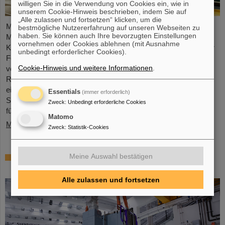
willigen Sie in die Verwendung von Cookies ein, wie in
unserem Cookie-Hinweis beschrieben, indem Sie auf
„Alle zulassen und fortsetzen“ klicken, um die
Mikrosysteme sind unverzichtbare Sensor-Komponenten in der
bestmögliche Nutzererfahrung auf unseren Webseiten zu
haben. Sie können auch Ihre bevorzugten Einstellungen
Medizin- und Mobilitätstechnik, Cybersicherheit und
vornehmen oder Cookies ablehnen (mit Ausnahme
Kommunikationstechnologie sowie bei der Steuerung vernetzter
unbedingt erforderlicher Cookies).
Fertigungsprozesse. Aber auch für die Energiewende sind sie
Cookie-Hinweis und weitere Informationen
.
von wachsender Bedeutung. Forschende der Hochschule
RheinMain (HSRM) entwickeln am Campus Rüsselsheim nun
eine Plattform zur Mikro-Nano-Integration von neuartigen
Essentials
(immer erforderlich)
Sensorelementen. Gemeinsam mit dem GSI Helmholtzzentrum
Zweck
:
Unbedingt erforderliche Cookies
für Schwerionenforschung in Darmstadt und der…
Matomo
Mehr »
Zweck
:
Statistik-Cookies
Millimeterarbeit im Tunnel – Targetkammer
Meine Auswahl bestätigen
des Super-FRS installiert
Alle zulassen und fortsetzen