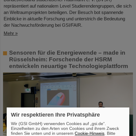
repräsentiert auf nationalem Level Studierendengruppen, die sich
an Weltraumprojekten beteiligen. Der Besuch bot spannende
Einblicke in aktuelle Forschung und unterstrich die Bedeutung
der Nachwuchsförderung bei GSI/FAIR.
Mehr »
Sensoren für die Energiewende – made in
Rüsselsheim: Forschende der HSRM
entwickeln neuartige Technologieplattform
Wir respektieren Ihre Privatsphäre
Wir (GSI GmbH) verwenden Cookies auf „gsi.de“.
Einzelheiten zu den Arten von Cookies und ihrem Zweck
finden Sie unten und in unserem
Cookie-Hinweis
. Bitte