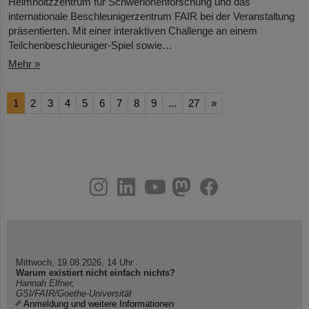
Helmholtzzentrum für Schwerionenforschung und das
internationale Beschleunigerzentrum FAIR bei der Veranstaltung
präsentierten. Mit einer interaktiven Challenge an einem
Teilchenbeschleuniger-Spiel sowie…
Mehr »
1
2
3
4
5
6
7
8
9
...
27
»
instagram
linkedin
youtube
helmholtz.social
facebook
Mittwoch, 19.08.2026, 14 Uhr
Warum existiert nicht einfach nichts?
Hannah Elfner,
GSI/FAIR/Goethe-Universität
Anmeldung und weitere Informationen