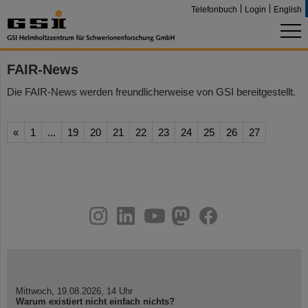
Telefonbuch
Login
English
FAIR-News
Die FAIR-News werden freundlicherweise von GSI bereitgestellt.
«
1
...
19
20
21
22
23
24
25
26
27
instagram
linkedin
youtube
helmholtz.social
facebook
Mittwoch, 19.08.2026, 14 Uhr
Warum existiert nicht einfach nichts?