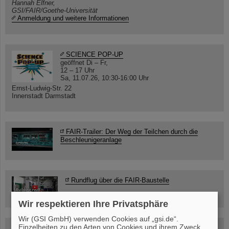
Hannah Elfner,
GSI/FAIR/Goethe-Universität
Anmeldung und weitere Informationen
SCIENCE POP-UP
geöffnet Di – Fr,
12 – 17 Uhr
Sa, 11.07.26, 10:30-16:00 Uhr
Ernst-Ludwig-Str. 22
Innenstadt Darmstadt
FAIR-Trailer: Der Weg der Teilchen durch die
Beschleunigeranlage
Rundflug über die FAIR-Baustelle
Wir respektieren Ihre Privatsphäre
Wir (GSI GmbH) verwenden Cookies auf „gsi.de“.
Einzelheiten zu den Arten von Cookies und ihrem Zweck
Besichtigung von GSI/FAIR –