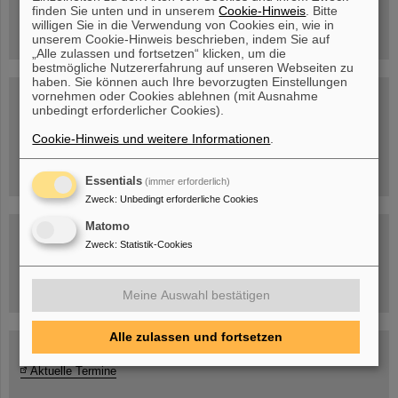
finden Sie unten und in unserem
Cookie-Hinweis
. Bitte
jetzt Termin buchen!
willigen Sie in die Verwendung von Cookies ein, wie in
unserem Cookie-Hinweis beschrieben, indem Sie auf
„Alle zulassen und fortsetzen“ klicken, um die
bestmögliche Nutzererfahrung auf unseren Webseiten zu
haben. Sie können auch Ihre bevorzugten Einstellungen
Blog Beam On
vornehmen oder Cookies ablehnen (mit Ausnahme
unbedingt erforderlicher Cookies).
Menschen
...hinter GSI und FAIR.
Cookie-Hinweis und weitere Informationen
.
Essentials
(immer erforderlich)
Zweck
:
Unbedingt erforderliche Cookies
Matomo
Zweck
:
Statistik-Cookies
Umgang mit den Auswirkungen des Kriegs in der Ukraine
Meine Auswahl bestätigen
Alle zulassen und fortsetzen
GSI-FAIR Kolloquium
Aktuelle Termine