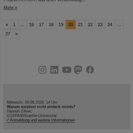
Mehr »
«
1
...
16
17
18
19
20
21
22
23
24
...
27
»
instagram
linkedin
youtube
helmholtz.social
facebook
Mittwoch, 19.08.2026, 14 Uhr
Warum existiert nicht einfach nichts?
Hannah Elfner,
GSI/FAIR/Goethe-Universität
Anmeldung und weitere Informationen