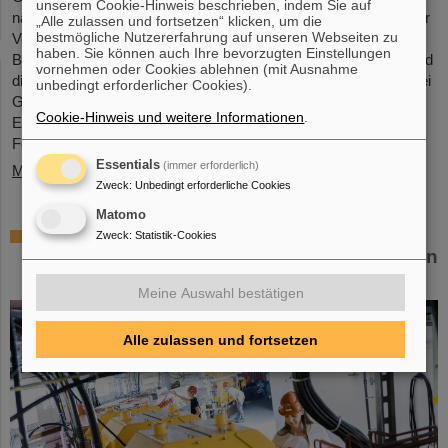
unserem Cookie-Hinweis beschrieben, indem Sie auf
nahmen 68 Mädchen im Alter zwischen elf und 17 Jahren an der
„Alle zulassen und fortsetzen“ klicken, um die
bestmögliche Nutzererfahrung auf unseren Webseiten zu
Veranstaltung teil und informierten sich über die
haben. Sie können auch Ihre bevorzugten Einstellungen
Beschleunigeranlagen und Experimente, über die Forschung und
vornehmen oder Cookies ablehnen (mit Ausnahme
die Infrastruktur sowie insbesondere über das Berufsangebot bei
unbedingt erforderlicher Cookies).
GSI und FAIR. Die Mädchen nutzten den Girls’Day, um einen
Cookie-Hinweis und weitere Informationen
.
Einblick in die vielfältigen Tätigkeiten in einer internationalen
Forschungseinrichtung…
Essentials
(immer erforderlich)
Mehr »
Zweck
:
Unbedingt erforderliche Cookies
Matomo
Gemeinsam für die Krebsforschung: TRON
Zweck
:
Statistik-Cookies
und GSI/FAIR untersuchen Kombination von
Schwerionentherapie und mRNA-Impfstoff
Meine Auswahl bestätigen
Alle zulassen und fortsetzen