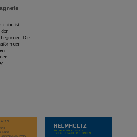
Magnete
schine ist
 der
n begonnen: Die
ngförmigen
nen
rnen
er
T WORK
hung
stration
projektleitung FAIR