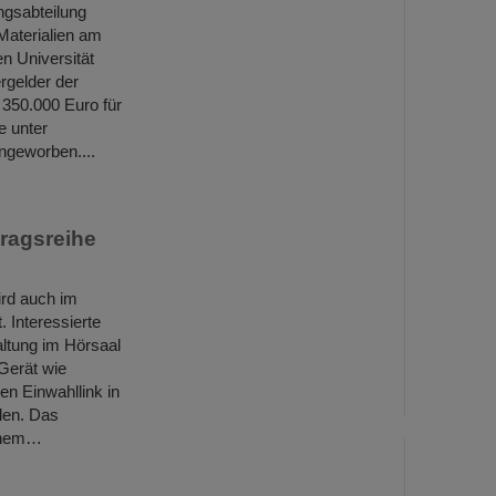
ngsabteilung
 Materialien am
n Universität
gelder der
350.000 Euro für
e unter
ngeworben....
ragsreihe
ird auch im
 Interessierte
ltung im Hörsaal
Gerät wie
en Einwahllink in
len. Das
einem…