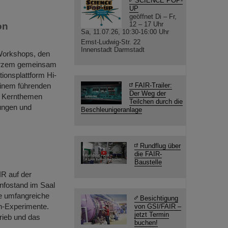
SCIENCE POP-
UP
geöffnet Di – Fr,
12 – 17 Uhr
on
Sa, 11.07.26, 10:30-16:00 Uhr
Ernst-Ludwig-Str. 22
Innenstadt Darmstadt
 Workshops, den
Kurzem gemeinsam
ionsplattform Hi-
einem führenden
FAIR-Trailer:
Der Weg der
t. Kernthemen
Teilchen durch die
rungen und
Beschleunigeranlage
Rundflug über
die FAIR-
Baustelle
R auf der
nfostand im Saal
e umfangreiche
Besichtigung
h-Experimente.
von GSI/FAIR –
jetzt Termin
rieb und das
buchen!