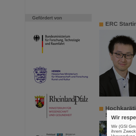
Gefördert von
ERC Starti
Hochkaräti
Summer Sc
Wir respe
Wir (GSI Gmb
ihrem Zweck
Verwendung v