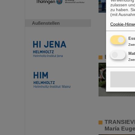
zulassen und
zu haben. Si
(mit Ausnahm
Außenstellen
Cookie-Hinwe
Ess
Zwe
Ma
Bundestags
Zwe
TRANSIEVES
María Euge