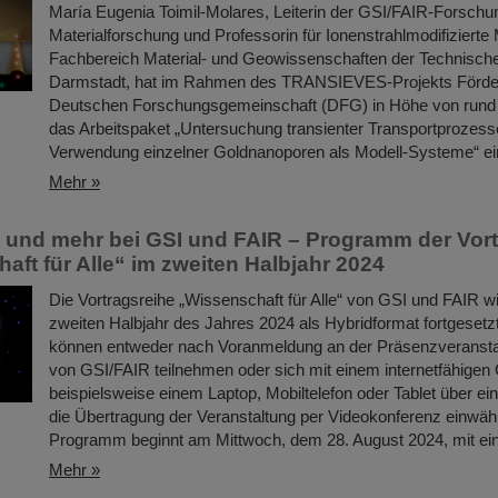
María Eugenia Toimil-Molares, Leiterin der GSI/FAIR-Forschu
Materialforschung und Professorin für Ionenstrahlmodifizierte
Fachbereich Material- und Geowissenschaften der Technische
Darmstadt, hat im Rahmen des TRANSIEVES-Projekts Förder
Deutschen Forschungsgemeinschaft (DFG) in Höhe von rund 
das Arbeitspaket „Untersuchung transienter Transportprozess
Verwendung einzelner Goldnanoporen als Modell-Systeme“ ei
Mehr »
und mehr bei GSI und FAIR – Programm der Vort
aft für Alle“ im zweiten Halbjahr 2024
Die Vortragsreihe „Wissenschaft für Alle“ von GSI und FAIR w
zweiten Halbjahr des Jahres 2024 als Hybridformat fortgesetzt.
können entweder nach Voranmeldung an der Präsenzveransta
von GSI/FAIR teilnehmen oder sich mit einem internetfähigen 
beispielsweise einem Laptop, Mobiltelefon oder Tablet über ein
die Übertragung der Veranstaltung per Videokonferenz einwäh
Programm beginnt am Mittwoch, dem 28. August 2024, mit 
Mehr »