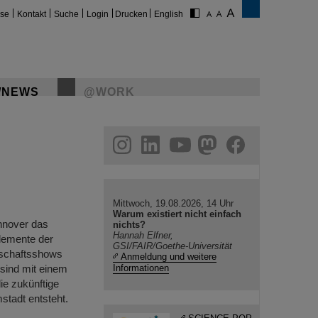
ise
Kontakt
Suche
Login
Drucken
English
/NEWS
@WORK
gram
linkedin
youtube
helmholtz.social
facebook
Mittwoch, 19.08.2026, 14 Uhr
Warum existiert nicht einfach
nnover das
nichts?
Hannah Elfner,
Elemente der
GSI/FAIR/Goethe-Universität
nschaftsshows
Anmeldung und weitere
sind mit einem
Informationen
ie zukünftige
stadt entsteht.