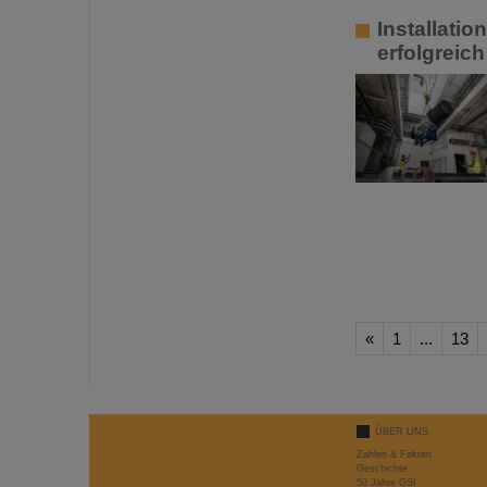
Installati
erfolgreich
«
1
...
13
ÜBER UNS
Zahlen & Fakten
Geschichte
50 Jahre GSI