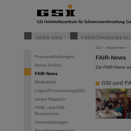
ÜBER UNS
FORSCHUNG/BESC
GSI
>
Medien/News
>
Pressemitteilungen
FAIR-News
News-Archiv
Die FAIR-News wer
FAIR-News
Mediathek
GSI und FA
Logos/Erscheinungsbild
target-Magazin
FAIR- und GSI-
Broschüren
Veranstaltungen
Besichtigungen bei