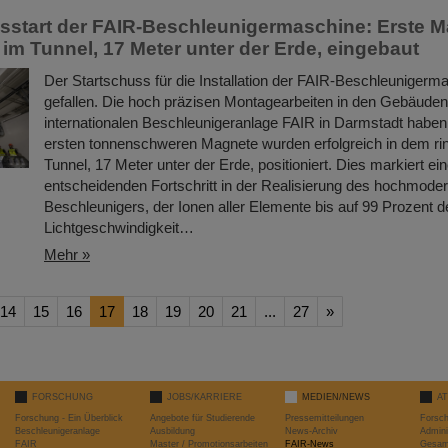
onsstart der FAIR-Beschleunigermaschine: Erste 
 im Tunnel, 17 Meter unter der Erde, eingebaut
Der Startschuss für die Installation der FAIR-Beschleunigerma
gefallen. Die hoch präzisen Montagearbeiten in den Gebäuden
internationalen Beschleunigeranlage FAIR in Darmstadt habe
ersten tonnenschweren Magnete wurden erfolgreich in dem ri
Tunnel, 17 Meter unter der Erde, positioniert. Dies markiert ei
entscheidenden Fortschritt in der Realisierung des hochmode
Beschleunigers, der Ionen aller Elemente bis auf 99 Prozent d
Lichtgeschwindigkeit…
Mehr »
14
15
16
17
18
19
20
21
...
27
»
FORSCHUNG
JOBS/KARRIERE
MEDIEN/NEWS
A
Forschung - Ein Überblick
Angebote für Studierende
Pressemitteilungen
Forsc
Beschleunigeranlage
Ausbildung
News-Archiv
Admini
FAIR
Master / Promotionsarbeiten
FAIR-News
Gesamt