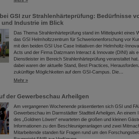
ei GSI zur Strahlenhärteprüfung: Bedürfnisse v
und Industrie im Blick
Das Thema Strahlenhärteprüfung stand im Mittelpunkt eines
das GSI Helmholtzzentrum für Schwerionenforschung vor 
mit den beiden GSI Use Case Initiativen der Helmholtz-Innovat
Acts und der Firma Datzmann Interact & Innovate (DINI) als 
Dienstleister im Bereich Strahlenhärteprüfung veranstaltet ha
dabei waren der aktuelle Stand, Best Practices, Herausforde
zukünftige Möglichkeiten auf dem GSI-Campus. Die…
Mehr »
uf der Gewerbeschau Arheilgen
Am vergangenen Wochenende präsentierten sich GSI und FAI
Gewerbeschau im Darmstädter Stadtteil Arheilgen. An einem I
des „Goldnen Löwen“ erwarteten die großen und kleinen Gäst
Informationen zu den Beschleunigeranlagen und zwei Mitmac
Mitarbeitende standen für Fragen rund um den Forschungsbet
Bauprojekt FAIR zur Verfügung.