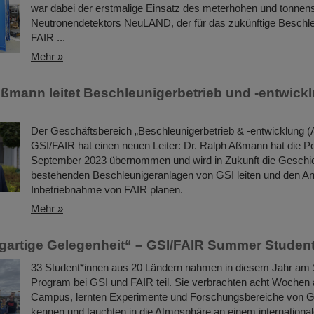
war dabei der erstmalige Einsatz des meterhohen und tonne
Neutronendetektors NeuLAND, der für das zukünftige Beschl
FAIR ...
Mehr »
Aßmann leitet Beschleunigerbetrieb und -entwick
Der Geschäftsbereich „Beschleunigerbetrieb & -entwicklung 
GSI/FAIR hat einen neuen Leiter: Dr. Ralph Aßmann hat die Po
September 2023 übernommen und wird in Zukunft die Geschi
bestehenden Beschleunigeranlagen von GSI leiten und den An
Inbetriebnahme von FAIR planen.
Mehr »
igartige Gelegenheit“ – GSI/FAIR Summer Studen
33 Student*innen aus 20 Ländern nahmen in diesem Jahr a
Program bei GSI und FAIR teil. Sie verbrachten acht Wochen
Campus, lernten Experimente und Forschungsbereiche von 
kennen und tauchten in die Atmosphäre an einem internationa