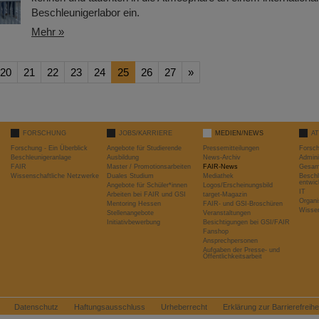
Beschleunigerlabor ein.
Mehr »
20
21
22
23
24
25
26
27
»
FORSCHUNG
JOBS/KARRIERE
MEDIEN/NEWS
A
Forschung - Ein Überblick
Angebote für Studierende
Pressemitteilungen
Forsc
Beschleunigeranlage
Ausbildung
News-Archiv
Admini
FAIR
Master / Promotionsarbeiten
FAIR-News
Gesamt
Wissenschaftliche Netzwerke
Duales Studium
Mediathek
Beschl
entwic
Angebote für Schüler*innen
Logos/Erscheinungsbild
IT
Arbeiten bei FAIR und GSI
target-Magazin
Organi
Mentoring Hessen
FAIR- und GSI-Broschüren
Wissen
Stellenangebote
Veranstaltungen
Initiativbewerbung
Besichtigungen bei GSI/FAIR
Fanshop
Ansprechpersonen
Aufgaben der Presse- und
Öffentlichkeitsarbeit
Datenschutz
Haftungsausschluss
Urheberrecht
Erklärung zur Barrierefreihe