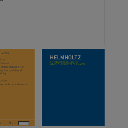
T WORK
hung
stration
projektleitung FAIR
eunigerbetrieb und -
klung
sation
schaftliche Netzwerke
it
9551