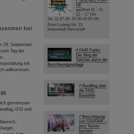
SCIENCE POP-
UP
geöffnet Di – Fr,
12 – 17 Uhr
Sa, 11.07.26, 10:30-16:00 Uhr
Ernst-Ludwig-Str. 22
nzentren bei
Innenstadt Darmstadt
am 29. September
FAIR-Trailer:
 zum Tag der
Der Weg der
s-
Teilchen durch die
nstaltung teil
Beschleunigeranlage
ich willkommen.
Rundflug über
die FAIR-
AIR
Baustelle
lich gemeinsam
Landtag, GSI und
Besichtigung
Blaurock,
von GSI/FAIR –
jetzt Termin
Jaeger,
buchen!