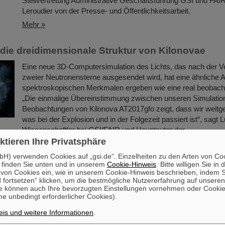
Stellvertretung Administrative Geschäftsführung GSI und FAIR
Leroudier von der Presse- und Öffentlichkeitsarbeit.
Mehr »
n die dreidimensionale Struktur von Kilonovae
Eine neue 3D-Computersimulation des Lichts, das nach der 
zweier Neutronensterne ausgesendet wird, hat eine ähnliche 
spektroskopischen Merkmalen ergeben wie eine real beobacht
„Die einmalige Übereinstimmung zwischen unseren Simulatio
Beobachtungen von Kilonova AT2017gfo zeigt, dass wir weitg
was bei der Explosion und in der Folgezeit passiert ist“, sagt 
Wissenschaftler bei GSI/FAIR und Hauptautor der…
ktieren Ihre Privatsphäre
Mehr »
H) verwenden Cookies auf „gsi.de“. Einzelheiten zu den Arten von Co
 finden Sie unten und in unserem
Cookie-Hinweis
. Bitte willigen Sie in 
et Geschenk an PANDA
on Cookies ein, wie in unserem Cookie-Hinweis beschrieben, indem Si
 fortsetzen“ klicken, um die bestmögliche Nutzererfahrung auf unsere
Der außer Dienst gestellte Outer Tracker des LHCb-Experi
e können auch Ihre bevorzugten Einstellungen vornehmen oder Cooki
brach zu einer einwöchigen Reise zu FAIR in Darmstadt, Deut
e unbedingt erforderlicher Cookies).
Dort wird er durch das PANDA-Experiment genutzt werden, 
is und weitere Informationen
.
untersuchen, wie subatomare Teilchen Materie aufbauen.