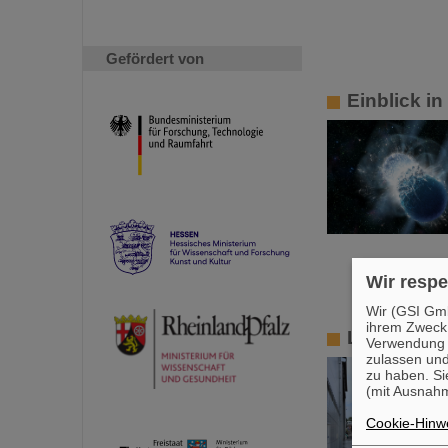
Gefördert von
Einblick i
Wir respe
Wir (GSI Gmb
ihrem Zweck
LHCb send
Verwendung v
zulassen und
zu haben. Si
(mit Ausnahm
Cookie-Hinwe