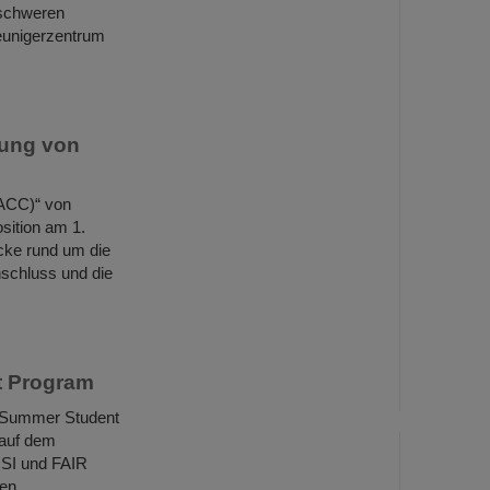
nschweren
eunigerzentrum
lung von
(ACC)“ von
sition am 1.
cke rund um die
schluss und die
t Program
m Summer Student
 auf dem
GSI und FAIR
len