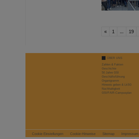
«
1
...
19
ÜBER UNS
Zahlen & Fakten
Geschichte
50 Jahre GSI
Geschäftsführung
Organigramm
Hinweis geben & LkSG
Nachhaltigkeit
GSI/FAIR-Campusplan
Cookie Einstellungen
Cookie-Hinweise
Sitemap
Impressum