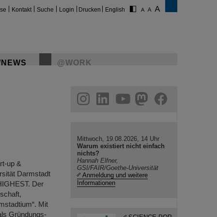
ise
Kontakt
Suche
Login
Drucken
English
/NEWS
@WORK
gram
linkedin
youtube
helmholtz.social
facebook
Mittwoch, 19.08.2026, 14 Uhr
Warum existiert nicht einfach
nichts?
Hannah Elfner,
rt-up &
GSI/FAIR/Goethe-Universität
rsität Darmstadt
Anmeldung und weitere
Informationen
 HIGHEST. Der
schaft,
mstadtium“. Mit
als Gründungs-