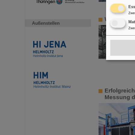
Ess
Zwe
Wissenscha
Ma
Außenstellen
Zwe
Erfolgreic
Messung de