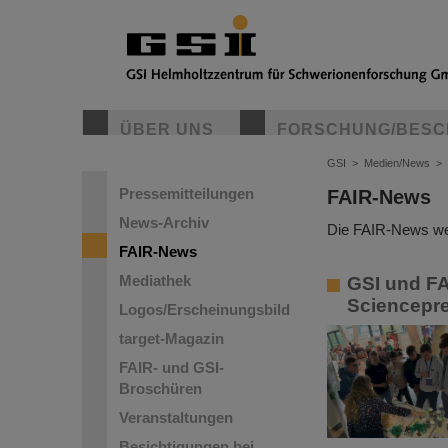
ÜBER UNS
FORSCHUNG/BESC
GSI
>
Medien/News
>
Pressemitteilungen
FAIR-News
News-Archiv
Die FAIR-News wer
FAIR-News
Mediathek
GSI und FA
Sciencepre
Logos/Erscheinungsbild
target-Magazin
FAIR- und GSI-
Broschüren
Veranstaltungen
Besichtigungen bei