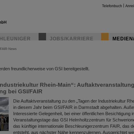
Telefonbuch
Anre
HLEUNIGER
JOBS/KARRIERE
MEDIEN
FAIR-News
insta
den freundlicherweise von GSI bereitgestellt.
Industriekultur Rhein-Main“: Auftaktveranstaltun
ng bei GSI/FAIR
Die Auftaktveranstaltung zu den „Tagen der Industriekultur R
in diesem Jahr beim GSI/FAIR in Darmstadt abgehalten. Auß
Interessierte Gelegenheit, bei einer öffentlichen Besichtigun
Veranstaltungstage das GSI Helmholtzzentrum für Schwerion
das künftige internationale Beschleunigerzentrum FAIR, das de
entsteht, aus nächster Nähe kennenzulernen. Ausgerichtet we