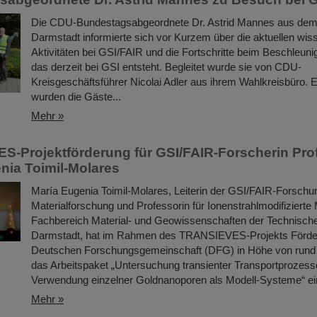
Die CDU-Bundestagsabgeordnete Dr. Astrid Mannes aus dem
Darmstadt informierte sich vor Kurzem über die aktuellen wis
Aktivitäten bei GSI/FAIR und die Fortschritte beim Beschleun
das derzeit bei GSI entsteht. Begleitet wurde sie von CDU-
Kreisgeschäftsführer Nicolai Adler aus ihrem Wahlkreisbüro.
wurden die Gäste...
Mehr »
-Projektförderung für GSI/FAIR-Forscherin Pro
nia Toimil-Molares
María Eugenia Toimil-Molares, Leiterin der GSI/FAIR-Forschu
Materialforschung und Professorin für Ionenstrahlmodifizierte
Fachbereich Material- und Geowissenschaften der Technische
Darmstadt, hat im Rahmen des TRANSIEVES-Projekts Förder
Deutschen Forschungsgemeinschaft (DFG) in Höhe von rund 
das Arbeitspaket „Untersuchung transienter Transportprozess
Verwendung einzelner Goldnanoporen als Modell-Systeme“ ei
Mehr »