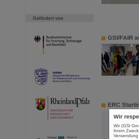
Gefördert von
GSI/FAIR a
ERC Starti
Wir respe
Wir (GSI Gmb
ihrem Zweck
Verwendung v