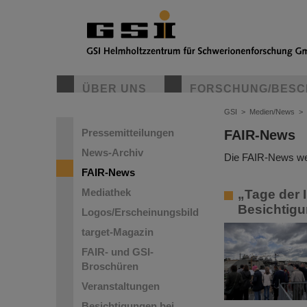
ÜBER UNS
FORSCHUNG/BESC
GSI
>
Medien/News
>
Pressemitteilungen
FAIR-News
News-Archiv
Die FAIR-News wer
FAIR-News
Mediathek
„Tage der 
Besichtigu
Logos/Erscheinungsbild
target-Magazin
FAIR- und GSI-
Broschüren
Veranstaltungen
Besichtigungen bei