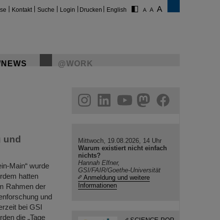
ise
Kontakt
Suche
Login
Drucken
English
/NEWS
@WORK
gram
linkedin
youtube
helmholtz.social
facebook
g und
Mittwoch, 19.08.2026, 14 Uhr
Warum existiert nicht einfach
nichts?
Hannah Elfner,
hein-Main“ wurde
GSI/FAIR/Goethe-Universität
erdem hatten
Anmeldung und weitere
Informationen
g im Rahmen der
enforschung und
rzeit bei GSI
rden die „Tage