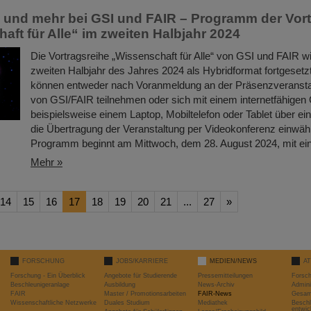
und mehr bei GSI und FAIR – Programm der Vort
aft für Alle“ im zweiten Halbjahr 2024
Die Vortragsreihe „Wissenschaft für Alle“ von GSI und FAIR w
zweiten Halbjahr des Jahres 2024 als Hybridformat fortgesetzt.
können entweder nach Voranmeldung an der Präsenzveransta
von GSI/FAIR teilnehmen oder sich mit einem internetfähigen 
beispielsweise einem Laptop, Mobiltelefon oder Tablet über ein
die Übertragung der Veranstaltung per Videokonferenz einwäh
Programm beginnt am Mittwoch, dem 28. August 2024, mit 
Mehr »
14
15
16
17
18
19
20
21
...
27
»
FORSCHUNG
JOBS/KARRIERE
MEDIEN/NEWS
A
Forschung - Ein Überblick
Angebote für Studierende
Pressemitteilungen
Forsc
Beschleunigeranlage
Ausbildung
News-Archiv
Admini
FAIR
Master / Promotionsarbeiten
FAIR-News
Gesamt
Wissenschaftliche Netzwerke
Duales Studium
Mediathek
Beschl
entwic