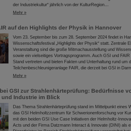
der Industriekultur“ jährlich von der KulturRegion…
Mehr »
IR auf den Highlights der Physik in Hannover
Vom 23. September bis zum 28. September 2024 findet in Ha
Wissenschaftsfestival „Highlights der Physik“ statt. Zentrale 
Veranstaltung sind die große Mitmachausstellung und Wisse
sowie ein vielseitiges Vortragsprogramm. Auch GSI und FAIR 
Stand vertreten und bieten Fakten und Unterhaltung rund um d
Teilchenbeschleunigeranlage FAIR, die derzeit bei GSI in Darm
Mehr »
ei GSI zur Strahlenhärteprüfung: Bedürfnisse v
und Industrie im Blick
Das Thema Strahlenhärteprüfung stand im Mittelpunkt eines
das GSI Helmholtzzentrum für Schwerionenforschung vor 
mit den beiden GSI Use Case Initiativen der Helmholtz-Innovat
Acts und der Firma Datzmann Interact & Innovate (DINI) als 