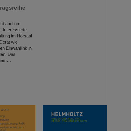
ragsreihe
ird auch im
 Interessierte
ltung im Hörsaal
Gerät wie
en Einwahllink in
len. Das
einem…
T WORK
hung
stration
projektleitung FAIR
eunigerbetrieb und -
klung