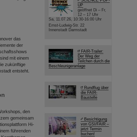
SCIENCE POP-
UP
geöffnet Di – Fr,
12 – 17 Uhr
Sa, 11.07.26, 10:30-16:00 Uhr
Ernst-Ludwig-Str. 22
Innenstadt Darmstadt
nnover das
Elemente der
nschaftsshows
FAIR-Trailer:
Der Weg der
sind mit einem
Teilchen durch die
ie zukünftige
Beschleunigeranlage
stadt entsteht.
Rundflug über
die FAIR-
on
Baustelle
 Workshops, den
Kurzem gemeinsam
Besichtigung
ionsplattform Hi-
von GSI/FAIR –
jetzt Termin
einem führenden
buchen!