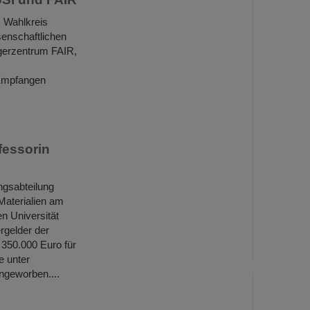
 Wahlkreis
senschaftlichen
igerzentrum FAIR,
 Empfangen
fessorin
ngsabteilung
 Materialien am
n Universität
gelder der
350.000 Euro für
e unter
ngeworben....