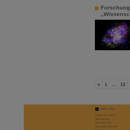
Forschung 
„Wissensch
«
1
...
13
ÜBER UNS
Zahlen & Fakten
Geschichte
50 Jahre GSI
Geschäftsführung