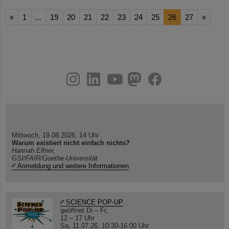
«
1
...
19
20
21
22
23
24
25
26
27
»
instagram
linkedin
youtube
helmholtz.social
facebook
Mittwoch, 19.08.2026, 14 Uhr
Warum existiert nicht einfach nichts?
Hannah Elfner,
GSI/FAIR/Goethe-Universität
Anmeldung und weitere Informationen
SCIENCE POP-UP
geöffnet Di – Fr,
12 – 17 Uhr
Sa, 11.07.26, 10:30-16:00 Uhr