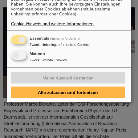
Leistungen in der Strahlenforschung
haben. Sie können auch Ihre bevorzugten Einstellungen
vornehmen oder Cookies ablehnen (mit Ausnahme
unbedingt erforderlicher Cookies).
Cookie-Hinweis und weitere Informationen
.
Essentials
(immer erforderlich)
Zweck
:
Unbedingt erforderliche Cookies
Matomo
Zweck
:
Statistik-Cookies
Meine Auswahl bestätigen
Alle zulassen und fortsetzen
Professor Marco Durante, Leiter der GSI-Forschungsabteilung
Biophysik und Professor am Fachbereich Physik der TU
Darmstadt, ist von der Internationalen Gesellschaft zur
Strahlenforschung (International Association of Radiation
Research, IARR) mit dem renommierten Henry-Kaplan-Preis
ausgezeichnet worden. Der Preis gilt als die höchste