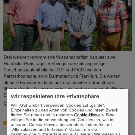
Drei weltweit renommierte Wissenschaftler, darunter zwei
Humboldt-Preisträger, verbringen derzeit langfristige
Forschungsaufenthalte bei GSI und FAIR und den
Partnerhochschulen in Darmstadt und Frankfurt. Sie werten
aktuelle Experimentdaten aus und bereiten in fruchtbarer
übergreifender Zusammenarbeit die ersten wissenschaftlichen
Experimente an FAIR vor.
Wir respektieren Ihre Privatsphäre
Mehr »
Wir (GSI GmbH) verwenden Cookies auf „gsi.de“.
Einzelheiten zu den Arten von Cookies und ihrem Zweck
finden Sie unten und in unserem
Cookie-Hinweis
. Bitte
willigen Sie in die Verwendung von Cookies ein, wie in
Hohe Auszeichnung für Professor Marco
unserem Cookie-Hinweis beschrieben, indem Sie auf
Durante: Kaplan-Preis für herausragende
„Alle zulassen und fortsetzen“ klicken, um die
bestmögliche Nutzererfahrung auf unseren Webseiten zu