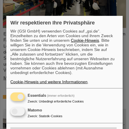
Wir respektieren Ihre Privatsphäre
Wir (GSI GmbH) verwenden Cookies auf „gsi.de“.
Eine Delegation von „Big Science Sweden“ besuchte vor Kurzem
Einzelheiten zu den Arten von Cookies und ihrem Zweck
FAIR und GSI. Zu der Delegation gehörten Teammitglieder, der
finden Sie unten und in unserem
Cookie-Hinweis
. Bitte
willigen Sie in die Verwendung von Cookies ein, wie in
Lenkungsausschuss, und Vertreter der schwedischen Abteilung
unserem Cookie-Hinweis beschrieben, indem Sie auf
des internationalen Konzerns GE Healthcare. Ziel von „Big
„Alle zulassen und fortsetzen“ klicken, um die
Science Sweden“ ist es, schwedische Industrie, Universitäten
bestmögliche Nutzererfahrung auf unseren Webseiten zu
haben. Sie können auch Ihre bevorzugten Einstellungen
und Forschungsinstitute mit Großforschungseinrichtungen in
vornehmen oder Cookies ablehnen (mit Ausnahme
Verbindung zu bringen.
unbedingt erforderlicher Cookies).
Mehr »
Cookie-Hinweis und weitere Informationen
.
„Hessen soll Kernfusionsstandort Nummer
Essentials
(immer erforderlich)
eins werden“
Zweck
:
Unbedingt erforderliche Cookies
Matomo
Zweck
:
Statistik-Cookies