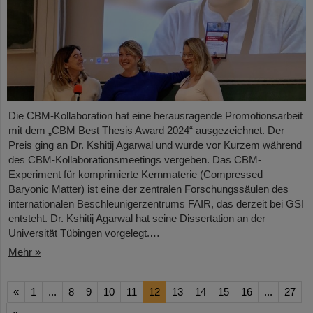
Die CBM-Kollaboration hat eine herausragende Promotionsarbeit
mit dem „CBM Best Thesis Award 2024“ ausgezeichnet. Der
Preis ging an Dr. Kshitij Agarwal und wurde vor Kurzem während
des CBM-Kollaborationsmeetings vergeben. Das CBM-
Experiment für komprimierte Kernmaterie (Compressed
Baryonic Matter) ist eine der zentralen Forschungssäulen des
internationalen Beschleunigerzentrums FAIR, das derzeit bei GSI
entsteht. Dr. Kshitij Agarwal hat seine Dissertation an der
Universität Tübingen vorgelegt.…
Mehr »
«
1
...
8
9
10
11
12
13
14
15
16
...
27