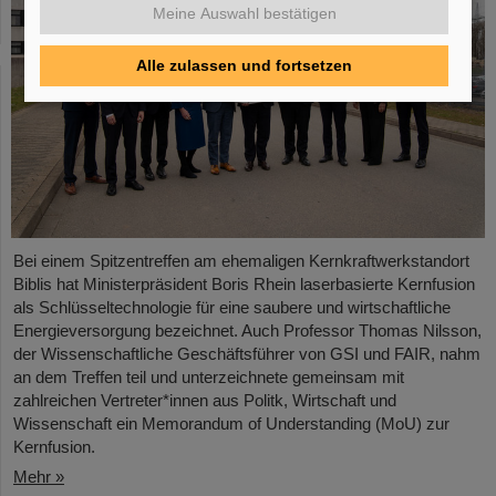
Meine Auswahl bestätigen
Alle zulassen und fortsetzen
Bei einem Spitzentreffen am ehemaligen Kernkraftwerkstandort
Biblis hat Ministerpräsident Boris Rhein laserbasierte Kernfusion
als Schlüsseltechnologie für eine saubere und wirtschaftliche
Energieversorgung bezeichnet. Auch Professor Thomas Nilsson,
der Wissenschaftliche Geschäftsführer von GSI und FAIR, nahm
an dem Treffen teil und unterzeichnete gemeinsam mit
zahlreichen Vertreter*innen aus Politk, Wirtschaft und
Wissenschaft ein Memorandum of Understanding (MoU) zur
Kernfusion.
Mehr »