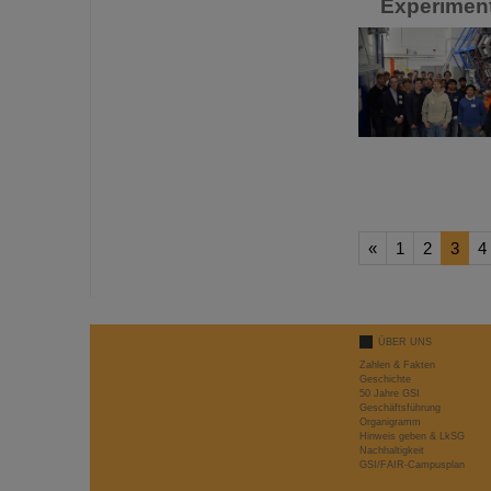
Experimen
«
1
2
3
4
ÜBER UNS
Zahlen & Fakten
Geschichte
50 Jahre GSI
Geschäftsführung
Organigramm
Hinweis geben & LkSG
Nachhaltigkeit
GSI/FAIR-Campusplan