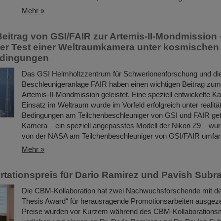
Mehr »
Beitrag von GSI/FAIR zur Artemis-II-Mondmission 
her Test einer Weltraumkamera unter kosmischen
edingungen
Das GSI Helmholtzzentrum für Schwerionenforschung und die 
Beschleunigeranlage FAIR haben einen wichtigen Beitrag zum 
Artemis-II-Mondmission geleistet. Eine speziell entwickelte K
Einsatz im Weltraum wurde im Vorfeld erfolgreich unter realit
Bedingungen am Teilchenbeschleuniger von GSI und FAIR get
Kamera – ein speziell angepasstes Modell der Nikon Z9 – wu
von der NASA am Teilchenbeschleuniger von GSI/FAIR umfang
Mehr »
tationspreis für Dario Ramirez und Pavish Subr
Die CBM-Kollaboration hat zwei Nachwuchsforschende mit 
Thesis Award“ für herausragende Promotionsarbeiten ausgeze
Preise wurden vor Kurzem während des CBM-Kollaborations