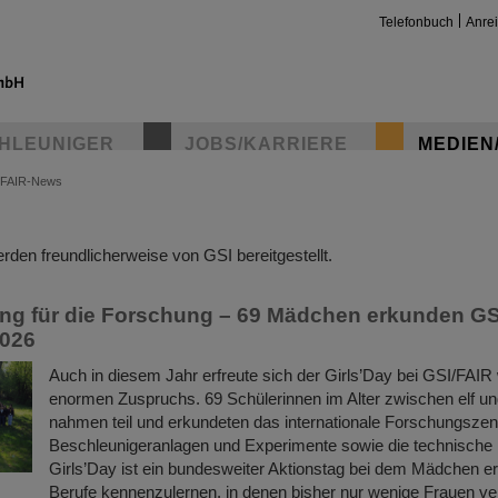
Telefonbuch
Anre
HLEUNIGER
JOBS/KARRIERE
MEDIEN
FAIR-News
insta
den freundlicherweise von GSI bereitgestellt.
ng für die Forschung – 69 Mädchen erkunden G
2026
Auch in diesem Jahr erfreute sich der Girls’Day bei GSI/FAIR
enormen Zuspruchs. 69 Schülerinnen im Alter zwischen elf u
nahmen teil und erkundeten das internationale Forschungszen
Beschleunigeranlagen und Experimente sowie die technische I
Girls’Day ist ein bundesweiter Aktionstag bei dem Mädchen e
Berufe kennenzulernen, in denen bisher nur wenige Frauen ver