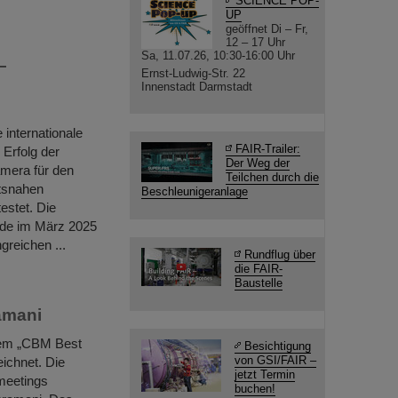
SCIENCE POP-
UP
geöffnet Di – Fr,
12 – 17 Uhr
Sa, 11.07.26, 10:30-16:00 Uhr
–
Ernst-Ludwig-Str. 22
Innenstadt Darmstadt
internationale
FAIR-Trailer:
Erfolg der
Der Weg der
amera für den
Teilchen durch die
ätsnahen
Beschleunigeranlage
estet. Die
rde im März 2025
reichen ...
Rundflug über
die FAIR-
Baustelle
amani
dem „CBM Best
Besichtigung
von GSI/FAIR –
ichnet. Die
jetzt Termin
meetings
buchen!