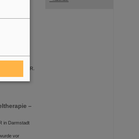
ology e.V.
lliten
rs von GSI/FAIR.
 GSI/FAIR, mit
ltherapie –
R in Darmstadt
wurde vor