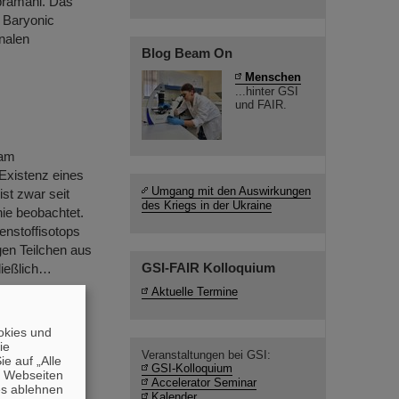
bramani. Das
 Baryonic
onalen
Blog Beam On
Menschen
...hinter GSI
und FAIR.
 am
Existenz eines
Umgang mit den Auswirkungen
st zwar seit
des Kriegs in der Ukraine
nie beobachtet.
nstoffisotops
gen Teilchen aus
GSI-FAIR Kolloquium
ließlich…
Aktuelle Termine
okies und
die
Veranstaltungen bei GSI:
e auf „Alle
enschaftlichen
GSI-Kolloquium
n Webseiten
Accelerator Seminar
r des FAIR
es ablehnen
Kalender