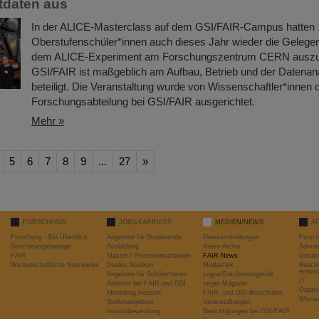
tdaten aus
In der ALICE-Masterclass auf dem GSI/FAIR-Campus hatten 1
Oberstufenschüler*innen auch dieses Jahr wieder die Gelegen
dem ALICE-Experiment am Forschungszentrum CERN auszu
GSI/FAIR ist maßgeblich am Aufbau, Betrieb und der Datena
beteiligt. Die Veranstaltung wurde von Wissenschaftler*innen 
Forschungsabteilung bei GSI/FAIR ausgerichtet.
Mehr »
5
6
7
8
9
...
27
»
FORSCHUNG
JOBS/KARRIERE
MEDIEN/NEWS
A
Forschung - Ein Überblick
Angebote für Studierende
Pressemitteilungen
Forsc
Beschleunigeranlage
Ausbildung
News-Archiv
Admini
FAIR
Master / Promotionsarbeiten
FAIR-News
Gesamt
Wissenschaftliche Netzwerke
Duales Studium
Mediathek
Beschl
entwic
Angebote für Schüler*innen
Logos/Erscheinungsbild
IT
Arbeiten bei FAIR und GSI
target-Magazin
Organi
Mentoring Hessen
FAIR- und GSI-Broschüren
Wissen
Stellenangebote
Veranstaltungen
Initiativbewerbung
Besichtigungen bei GSI/FAIR