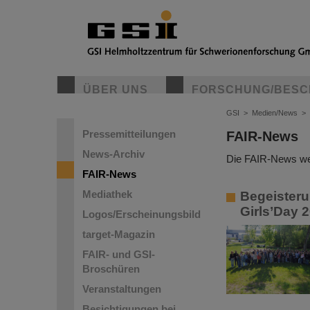
ÜBER UNS
FORSCHUNG/BESC
GSI
>
Medien/News
>
Pressemitteilungen
FAIR-News
News-Archiv
Die FAIR-News wer
FAIR-News
Mediathek
Begeisteru
Girls’Day 
Logos/Erscheinungsbild
target-Magazin
FAIR- und GSI-
Broschüren
Veranstaltungen
Besichtigungen bei