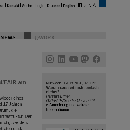
ise
Kontakt
Suche
Login
Drucken
English
/NEWS
@WORK
gram
linkedin
youtube
helmholtz.social
facebook
SI/FAIR am
Mittwoch, 19.08.2026, 14 Uhr
Warum existiert nicht einfach
nichts?
Hannah Elfner,
 wieder eines
GSI/FAIR/Goethe-Universität
nd 17 Jahren
Anmeldung und weitere
Informationen
trum, die
nfrastruktur. Der
rmutigt werden,
treten sind.