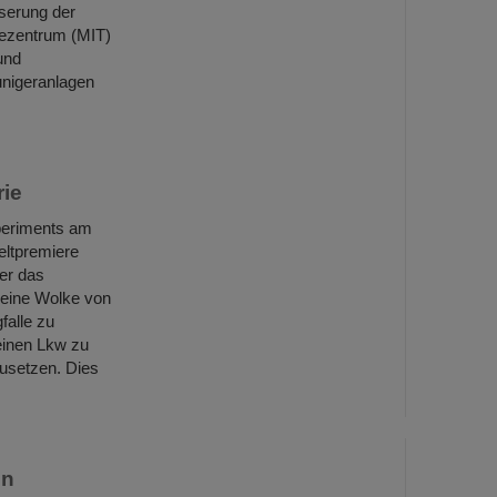
sserung der
iezentrum (MIT)
und
unigeranlagen
rie
periments am
ltpremiere
ber das
 eine Wolke von
falle zu
einen Lkw zu
usetzen. Dies
en