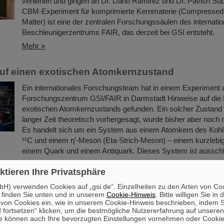
verliehen und gingen an Dr. Dario Ramirez und Dr. Pavish Su
CBM-Experiment für komprimierte Kernmaterie (Compressed
Matter) ist eine der zentralen Forschungssäulen des internati
Beschleunigerzentrums FAIR, das derzeit bei GSI entsteht.
Mehr »
uf einen exotischen Atomkernzustand
Ein internationales Forschungsteam hat in einem Experiment
Forschungszentrum GSI/FAIR in Darmstadt Hinweise auf die 
exotischen Atomkernzustands gefunden. Ein solcher Zustand i
langer Zeit theoretisch vorhergesagt, wurde bisher aber noch 
Es handelt sich um ein System aus einem Atomkern des Kohle
¹¹C und einem η′‑Meson (Eta-Strich-Meson) – einem kurzlebi
einem Quark und einem Antiquark. Dieses System ist aussch
Mehr »
ktieren Ihre Privatsphäre
H) verwenden Cookies auf „gsi.de“. Einzelheiten zu den Arten von Co
an Günther Rosner
 finden Sie unten und in unserem
Cookie-Hinweis
. Bitte willigen Sie in 
on Cookies ein, wie in unserem Cookie-Hinweis beschrieben, indem Si
FAIR und GSI trauern um Prof. Dr. Günther Rosner, einen leid
 fortsetzen“ klicken, um die bestmögliche Nutzererfahrung auf unsere
Physiker, Mitbegründer von FAIR und unablässigen Verfechte
e können auch Ihre bevorzugten Einstellungen vornehmen oder Cooki