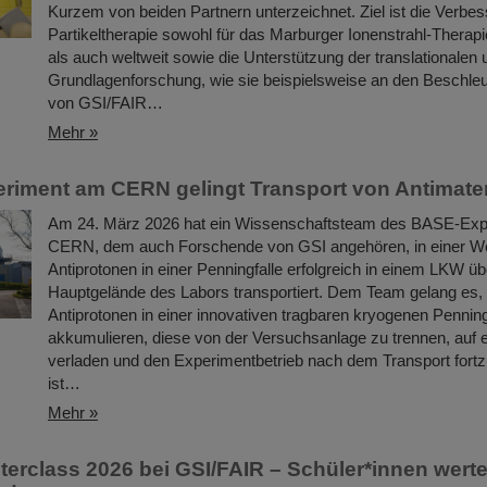
Kurzem von beiden Partnern unterzeichnet. Ziel ist die Verbe
Partikeltherapie sowohl für das Marburger Ionenstrahl-Therap
als auch weltweit sowie die Unterstützung der translationalen 
Grundlagenforschung, wie sie beispielsweise an den Beschle
von GSI/FAIR…
Mehr »
iment am CERN gelingt Transport von Antimate
Am 24. März 2026 hat ein Wissenschaftsteam des BASE-Ex
CERN, dem auch Forschende von GSI angehören, in einer We
Antiprotonen in einer Penningfalle erfolgreich in einem LKW ü
Hauptgelände des Labors transportiert. Dem Team gelang es,
Antiprotonen in einer innovativen tragbaren kryogenen Penning
akkumulieren, diese von der Versuchsanlage zu trennen, auf 
verladen und den Experimentbetrieb nach dem Transport fortz
ist…
Mehr »
erclass 2026 bei GSI/FAIR – Schüler*innen wert