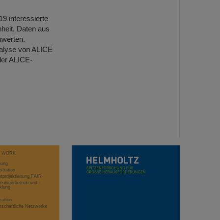
9 interessierte
heit, Daten aus
werten.
nalyse von ALICE
der ALICE-
T WORK
hung
stration
projektleitung FAIR
eunigerbetrieb und -
klung
sation
schaftliche Netzwerke