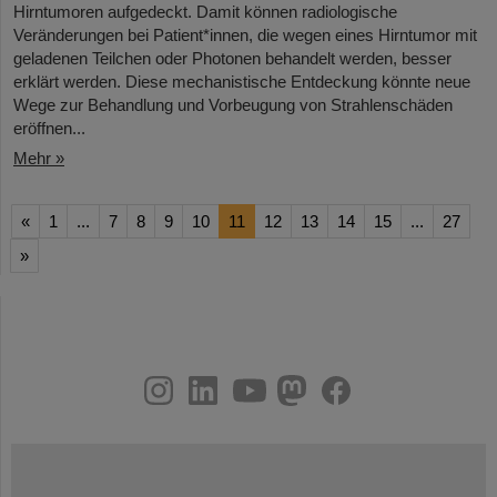
Hirntumoren aufgedeckt. Damit können radiologische
Veränderungen bei Patient*innen, die wegen eines Hirntumor mit
geladenen Teilchen oder Photonen behandelt werden, besser
erklärt werden. Diese mechanistische Entdeckung könnte neue
Wege zur Behandlung und Vorbeugung von Strahlenschäden
eröffnen...
Mehr »
«
1
...
7
8
9
10
11
12
13
14
15
...
27
»
instagram
linkedin
youtube
helmholtz.social
facebook