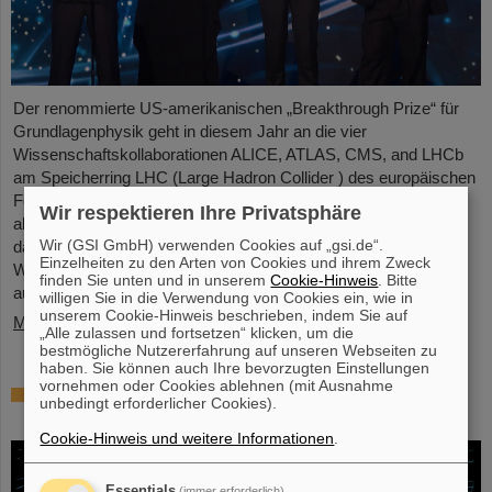
Der renommierte US-amerikanischen „Breakthrough Prize“ für
Grundlagenphysik geht in diesem Jahr an die vier
Wissenschaftskollaborationen ALICE, ATLAS, CMS, and LHCb
am Speicherring LHC (Large Hadron Collider ) des europäischen
Forschungszentrums CERN . Auch mehr als 40 frühere und
Wir respektieren Ihre Privatsphäre
aktuelle ALICE-Forschende von GSI/FAIR sind maßgeblich
Wir (GSI GmbH) verwenden Cookies auf „gsi.de“.
daran beteiligt und wurden nun gemeinsam mit ihren
Einzelheiten zu den Arten von Cookies und ihrem Zweck
Wissenschaftskolleg*innen mit dem angesehenen Preis
finden Sie unten und in unserem
Cookie-Hinweis
. Bitte
ausgezeichnet, der mit drei Millionen US-Dollar dotiert ist…
willigen Sie in die Verwendung von Cookies ein, wie in
unserem Cookie-Hinweis beschrieben, indem Sie auf
Mehr »
„Alle zulassen und fortsetzen“ klicken, um die
bestmögliche Nutzererfahrung auf unseren Webseiten zu
haben. Sie können auch Ihre bevorzugten Einstellungen
vornehmen oder Cookies ablehnen (mit Ausnahme
Physiker*innen testen Quantentheorie mit
unbedingt erforderlicher Cookies).
Atomkernen aus einer Kernreaktion
Cookie-Hinweis und weitere Informationen
.
Essentials
(immer erforderlich)