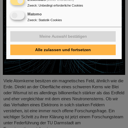
Zweck
:
Unbedingt erforderliche Cookies
Matomo
Zweck
:
Statistik-Cookies
Meine Auswahl bestätigen
Alle zulassen und fortsetzen
Viele Atomkerne besitzen ein magnetisches Feld, ähnlich wie die
Erde. Direkt an der Oberfläche eines schweren Kerns wie Blei
oder Wismut ist es allerdings billionenfach stärker als das Erdfeld
und eher vergleichbar mit dem eines Neutronensterns. Ob wir
das Verhalten eines Elektrons in solch starken Feldern
verstehen, ist eine immer noch offene Forschungsfrage. Ein
wichtiger Schritt zu ihrer Klärung ist jetzt einem Forschungsteam
unter Federführung der TU Darmstadt am