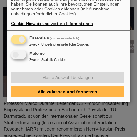
Leistungen in der Strahlenforschung
haben. Sie können auch Ihre bevorzugten Einstellungen
vornehmen oder Cookies ablehnen (mit Ausnahme
unbedingt erforderlicher Cookies).
Cookie-Hinweis und weitere Informationen
.
Essentials
(immer erforderlich)
Zweck
:
Unbedingt erforderliche Cookies
Matomo
Zweck
:
Statistik-Cookies
Meine Auswahl bestätigen
Alle zulassen und fortsetzen
Professor Marco Durante, Leiter der GSI-Forschungsabteilung
Biophysik und Professor am Fachbereich Physik der TU
Darmstadt, ist von der Internationalen Gesellschaft zur
Strahlenforschung (International Association of Radiation
Research, IARR) mit dem renommierten Henry-Kaplan-Preis
ausgezeichnet worden. Der Preis gilt als die höchste