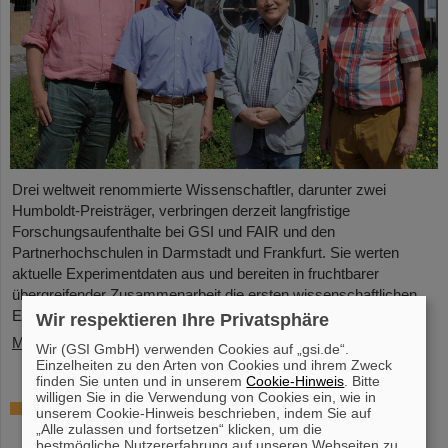
Drei weltweit renommierte Wissenschaftler, darunter zwei
Humboldt-Preisträger, verbringen derzeit langfristige
Forschungsaufenthalte bei GSI und FAIR und den
Partnerhochschulen in Darmstadt und Frankfurt. Sie werten
aktuelle Experimentdaten aus und bereiten in fruchtbarer
übergreifender Zusammenarbeit die ersten wissenschaftlichen
Experimente an FAIR vor.
Wir respektieren Ihre Privatsphäre
Mehr »
Wir (GSI GmbH) verwenden Cookies auf „gsi.de“.
Einzelheiten zu den Arten von Cookies und ihrem Zweck
finden Sie unten und in unserem
Cookie-Hinweis
. Bitte
willigen Sie in die Verwendung von Cookies ein, wie in
Hohe Auszeichnung für Professor Marco
unserem Cookie-Hinweis beschrieben, indem Sie auf
Durante: Kaplan-Preis für herausragende
„Alle zulassen und fortsetzen“ klicken, um die
bestmögliche Nutzererfahrung auf unseren Webseiten zu