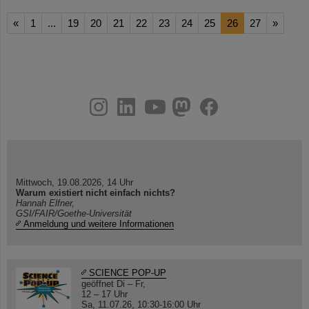
«
1
...
19
20
21
22
23
24
25
26
27
»
instagram
linkedin
youtube
helmholtz.social
facebook
Mittwoch, 19.08.2026, 14 Uhr
Warum existiert nicht einfach nichts?
Hannah Elfner,
GSI/FAIR/Goethe-Universität
Anmeldung und weitere Informationen
SCIENCE POP-UP
geöffnet Di – Fr,
12 – 17 Uhr
Sa, 11.07.26, 10:30-16:00 Uhr