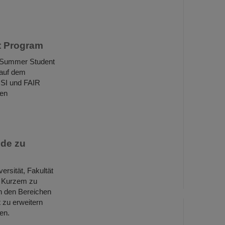
t Program
m Summer Student
 auf dem
GSI und FAIR
len
nde zu
ersität, Fakultät
r Kurzem zu
n den Bereichen
 zu erweitern
en.