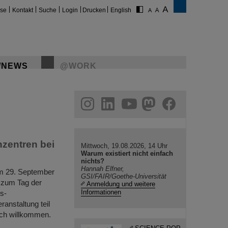
ise
Kontakt
Suche
Login
Drucken
English
/NEWS
@WORK
gram
linkedin
youtube
helmholtz.social
facebook
nzentren bei
Mittwoch, 19.08.2026, 14 Uhr
Warum existiert nicht einfach
nichts?
Hannah Elfner,
am 29. September
GSI/FAIR/Goethe-Universität
 zum Tag der
Anmeldung und weitere
Informationen
s-
nstaltung teil
ich willkommen.