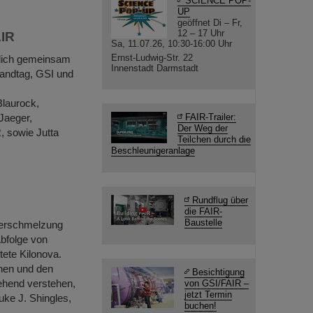
SCIENCE POP-
UP
geöffnet Di – Fr,
12 – 17 Uhr
AIR
Sa, 11.07.26, 10:30-16:00 Uhr
Ernst-Ludwig-Str. 22
lich gemeinsam
Innenstadt Darmstadt
Landtag, GSI und
Blaurock,
Jaeger,
FAIR-Trailer:
Der Weg der
, sowie Jutta
Teilchen durch die
Beschleunigeranlage
Rundflug über
die FAIR-
Baustelle
Verschmelzung
Abfolge von
ete Kilonova.
nen und den
Besichtigung
ehend verstehen,
von GSI/FAIR –
jetzt Termin
Luke J. Shingles,
buchen!