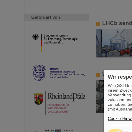
Gefördert von
LHCb send
Wissenscha
Wir respe
Wir (GSI Gmb
ihrem Zweck
Verwendung v
zulassen und
zu haben. Si
(mit Ausnahm
Cookie-Hinwe