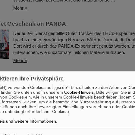
Mehr »
et Geschenk an PANDA
Der außer Dienst gestellte Outer Tracker des LHCb-Experi
brach zu einer einwöchigen Reise zu FAIR in Darmstadt, Deut
Dort wird er durch das PANDA-Experiment genutzt werden, 
untersuchen, wie subatomare Teilchen Materie aufbauen.
Mehr »
ft an ihren Platz bringen bei GSI/FAIR mit RI.Log
ktieren Ihre Privatsphäre
GSI und FAIR sind neues Mitglied der gemeinnützigen Organi
H) verwenden Cookies auf „gsi.de“. Einzelheiten zu den Arten von Co
RI.Logistica, die sich zum Ziel gesetzt hat, durch die Bereitste
 finden Sie unten und in unserem
Cookie-Hinweis
. Bitte willigen Sie in 
on Cookies ein, wie in unserem Cookie-Hinweis beschrieben, indem Si
Werkzeugen, Infrastruktur und Standards für die Logistik "Wi
 fortsetzen“ klicken, um die bestmögliche Nutzererfahrung auf unsere
ihren Platz zu bringen“. Der Betrieb und die Verbesserung de
e können auch Ihre bevorzugten Einstellungen vornehmen oder Cooki
GSI-Beschleuniger und -Experimente sowie der Bau, die Instal
e unbedingt erforderlicher Cookies).
Inbetriebnahme unserer künftigen FAIR-Forschungseinrichtung
is und weitere Informationen
.
GSI/FAIR vor enorme logistische Herausforderungen. Einige
Mehr »