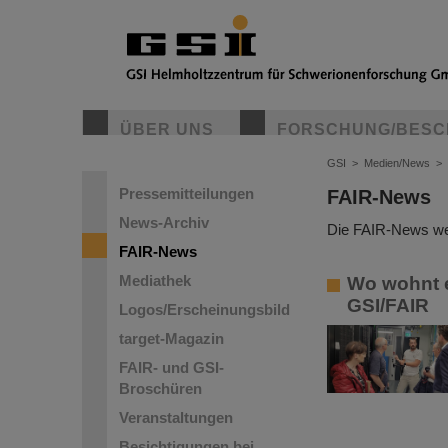
ÜBER UNS
FORSCHUNG/BESC
GSI
>
Medien/News
>
Pressemitteilungen
FAIR-News
News-Archiv
Die FAIR-News wer
FAIR-News
Mediathek
Wo wohnt e
GSI/FAIR
Logos/Erscheinungsbild
target-Magazin
FAIR- und GSI-
Broschüren
Veranstaltungen
Besichtigungen bei