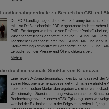
Mehr »
 Landtagsabgeordnete zu Besuch bei GSI und F
Der FDP-Landtagsabgeordnete Moritz Promny besuchte kürz
mit Lisa Deißler, ebenfalls FDP-Abgeordnete im Hessischen 
FAIR. Empfangen wurden sie von Professor Paolo Giubellino,
Wissenschaftlicher Geschäftsführer von GSI und FAIR, Jörg 
Technischer Geschäftsführer von GSI und FAIR, und Markus 
Stellvertretung Administrative Geschäftsführung GSI und FAIR
Leroudier von der Presse- und Öffentlichkeitsarbeit.
Mehr »
n die dreidimensionale Struktur von Kilonovae
Eine neue 3D-Computersimulation des Lichts, das nach der 
zweier Neutronensterne ausgesendet wird, hat eine ähnliche 
spektroskopischen Merkmalen ergeben wie eine real beobacht
„Die einmalige Übereinstimmung zwischen unseren Simulatio
Beobachtungen von Kilonova AT2017gfo zeigt, dass wir weitg
was bei der Explosion und in der Folgezeit passiert ist“, sagt 
Wissenschaftler bei GSI/FAIR und Hauptautor der…