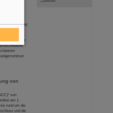
malige
erionenforschung
 mit einem
suchten
chgeführt wurde
 Entscheidend
nschweren
eunigerzentrum
lung von
(ACC)“ von
sition am 1.
cke rund um die
schluss und die