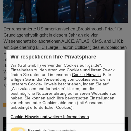
Der renommierte US-amerikanischen „Breakthrough Prize“ für
Grundlagenphysik geht in diesem Jahr an die vier
Wissenschaftskollaborationen ALICE, ATLAS, CMS, and LHCb
am Speicherring LHC (Large Hadron Collider ) des europäischen
Forschungszentrums CERN . Auch mehr als 40 frühere und
Wir respektieren Ihre Privatsphäre
aktuelle ALICE-Forschende von GSI/FAIR sind maßgeblich
Wir (GSI GmbH) verwenden Cookies auf „gsi.de“.
daran beteiligt und wurden nun gemeinsam mit ihren
Einzelheiten zu den Arten von Cookies und ihrem Zweck
Wissenschaftskolleg*innen mit dem angesehenen Preis
finden Sie unten und in unserem
Cookie-Hinweis
. Bitte
ausgezeichnet, der mit drei Millionen US-Dollar dotiert ist…
willigen Sie in die Verwendung von Cookies ein, wie in
unserem Cookie-Hinweis beschrieben, indem Sie auf
Mehr »
„Alle zulassen und fortsetzen“ klicken, um die
bestmögliche Nutzererfahrung auf unseren Webseiten zu
haben. Sie können auch Ihre bevorzugten Einstellungen
vornehmen oder Cookies ablehnen (mit Ausnahme
Physiker*innen testen Quantentheorie mit
unbedingt erforderlicher Cookies).
Atomkernen aus einer Kernreaktion
Cookie-Hinweis und weitere Informationen
.
Essentials
(immer erforderlich)