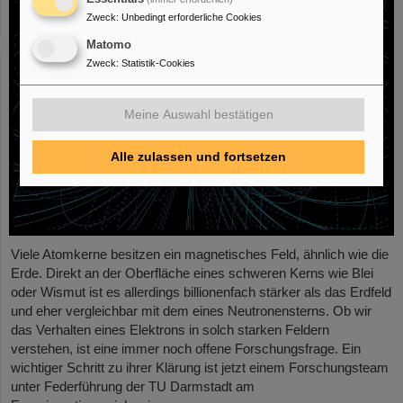
Zweck
:
Unbedingt erforderliche Cookies
Matomo
Zweck
:
Statistik-Cookies
Meine Auswahl bestätigen
Alle zulassen und fortsetzen
Viele Atomkerne besitzen ein magnetisches Feld, ähnlich wie die
Erde. Direkt an der Oberfläche eines schweren Kerns wie Blei
oder Wismut ist es allerdings billionenfach stärker als das Erdfeld
und eher vergleichbar mit dem eines Neutronensterns. Ob wir
das Verhalten eines Elektrons in solch starken Feldern
verstehen, ist eine immer noch offene Forschungsfrage. Ein
wichtiger Schritt zu ihrer Klärung ist jetzt einem Forschungsteam
unter Federführung der TU Darmstadt am