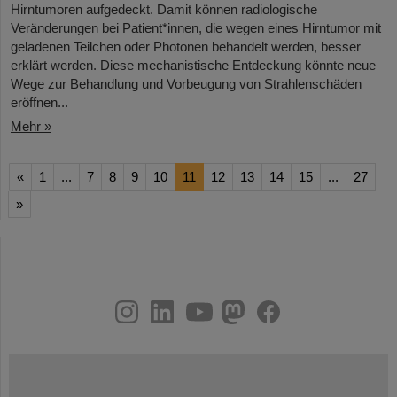
Hirntumoren aufgedeckt. Damit können radiologische
Veränderungen bei Patient*innen, die wegen eines Hirntumor mit
geladenen Teilchen oder Photonen behandelt werden, besser
erklärt werden. Diese mechanistische Entdeckung könnte neue
Wege zur Behandlung und Vorbeugung von Strahlenschäden
eröffnen...
Mehr »
«
1
...
7
8
9
10
11
12
13
14
15
...
27
»
instagram
linkedin
youtube
helmholtz.social
facebook