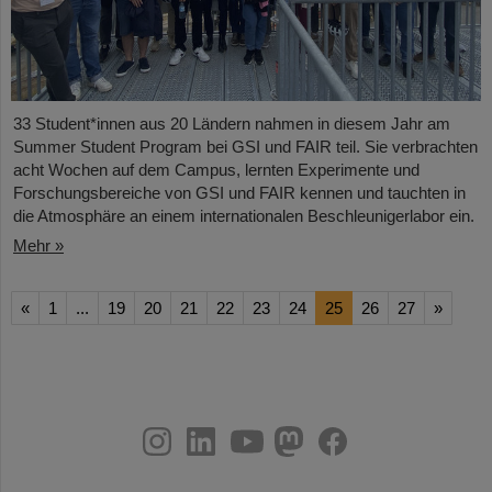
33 Student*innen aus 20 Ländern nahmen in diesem Jahr am
Summer Student Program bei GSI und FAIR teil. Sie verbrachten
acht Wochen auf dem Campus, lernten Experimente und
Forschungsbereiche von GSI und FAIR kennen und tauchten in
die Atmosphäre an einem internationalen Beschleunigerlabor ein.
Mehr »
«
1
...
19
20
21
22
23
24
25
26
27
»
instagram
linkedin
youtube
helmholtz.social
facebook