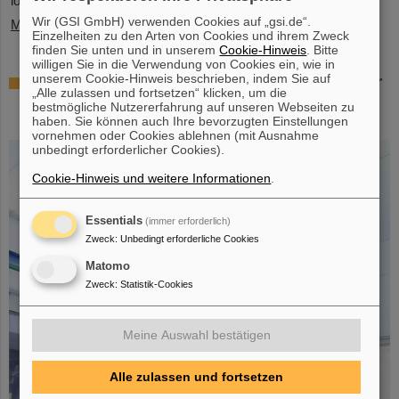
logistische Herausforderungen. Einige…
Wir (GSI GmbH) verwenden Cookies auf „gsi.de“.
Mehr »
Einzelheiten zu den Arten von Cookies und ihrem Zweck
finden Sie unten und in unserem
Cookie-Hinweis
. Bitte
willigen Sie in die Verwendung von Cookies ein, wie in
unserem Cookie-Hinweis beschrieben, indem Sie auf
Erfolgreiches Experiment mit FAIR-Detektor
„Alle zulassen und fortsetzen“ klicken, um die
in Japan – Erstmalige Messung des Kerns
bestmögliche Nutzererfahrung auf unseren Webseiten zu
Sauerstoff-28
haben. Sie können auch Ihre bevorzugten Einstellungen
vornehmen oder Cookies ablehnen (mit Ausnahme
unbedingt erforderlicher Cookies).
Cookie-Hinweis und weitere Informationen
.
Essentials
(immer erforderlich)
Zweck
:
Unbedingt erforderliche Cookies
Matomo
Zweck
:
Statistik-Cookies
Meine Auswahl bestätigen
Alle zulassen und fortsetzen