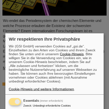
Wo endet das Periodensystem der chemischen Elemente und
welche Prozesse erlauben die Existenz der schwersten
Elemente? Einem internationalen Forschungsteam ist es
gelungen, einer Beantwortung näher zu kommen und mit
Wir respektieren Ihre Privatsphäre
Messungen an der GSI/FAIR-Beschleunigeranlage und in
Laboren der Johannes Gutenberg-Universität Mainz einen
Wir (GSI GmbH) verwenden Cookies auf „gsi.de“.
Einzelheiten zu den Arten von Cookies und ihrem Zweck
Einblick in die Struktur von Fermium-Atomkernen (Element 100)
finden Sie unten und in unserem
Cookie-Hinweis
. Bitte
mit unterschiedlichen Anzahlen an Neutronen zu gewinnen. Mit
willigen Sie in die Verwendung von Cookies ein, wie in
modernen Laserspektroskopietechniken bestimmten sie…
unserem Cookie-Hinweis beschrieben, indem Sie auf
„Alle zulassen und fortsetzen“ klicken, um die
Mehr »
bestmögliche Nutzererfahrung auf unseren Webseiten zu
haben. Sie können auch Ihre bevorzugten Einstellungen
vornehmen oder Cookies ablehnen (mit Ausnahme
unbedingt erforderlicher Cookies).
Das schwerste bisher chemisch
untersuchte Element – In Experimenten bei
Cookie-Hinweis und weitere Informationen
.
GSI/FAIR gelingt Bestimmung der
Eigenschaften von Moscovium und
Essentials
(immer erforderlich)
Nihonium
Zweck
:
Unbedingt erforderliche Cookies