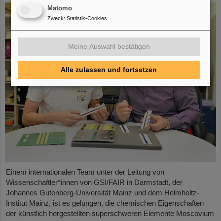
Matomo
Zweck
:
Statistik-Cookies
Meine Auswahl bestätigen
Alle zulassen und fortsetzen
Einem internationalen Team unter der Leitung von
Wissenschaftler*innen von GSI/FAIR in Darmstadt, der
Johannes Gutenberg-Universität Mainz und dem Helmholtz-
Institut Mainz, ist es gelungen, die chemischen Eigenschaften
der künstlich hergestellten superschweren Elemente Moscovium