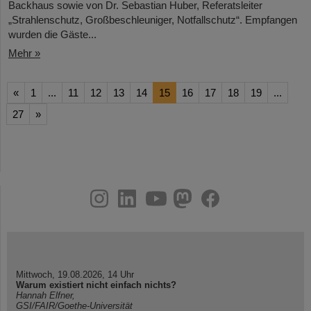
Backhaus sowie von Dr. Sebastian Huber, Referatsleiter
„Strahlenschutz, Großbeschleuniger, Notfallschutz“. Empfangen
wurden die Gäste...
Mehr »
«
1
...
11
12
13
14
15
16
17
18
19
...
27
»
instagram
linkedin
youtube
helmholtz.social
facebook
Mittwoch, 19.08.2026, 14 Uhr
Warum existiert nicht einfach nichts?
Hannah Elfner,
GSI/FAIR/Goethe-Universität