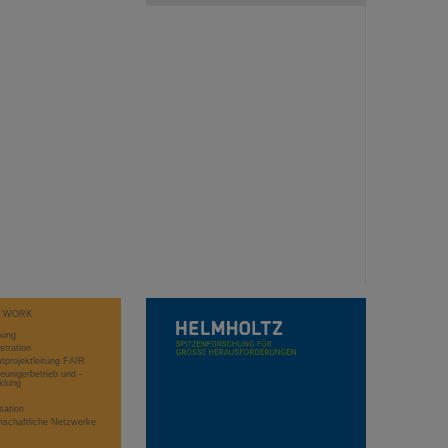
T WORK
hung
stration
projektleitung FAIR
eunigerbetrieb und -
klung
sation
schaftliche Netzwerke