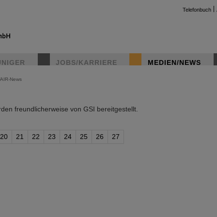
Telefonbuch
UNIGER
JOBS/KARRIERE
MEDIEN/NEWS
FAIR-News
instag
en freundlicherweise von GSI bereitgestellt.
20
21
22
23
24
25
26
27