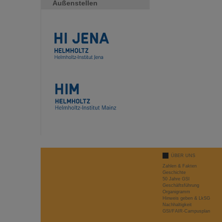
Außenstellen
ÜBER UNS
Zahlen & Fakten
Geschichte
50 Jahre GSI
Geschäftsführung
Organigramm
Hinweis geben & LkSG
Nachhaltigkeit
GSI/FAIR-Campusplan