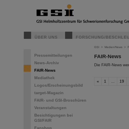
ÜBER UNS
FORSCHUNG/BESCHLE
GSI
>
Medien/News
>
Pressemitteilungen
FAIR-News
News-Archiv
Die FAIR-News werd
FAIR-News
Mediathek
«
1
...
19
Logos/Erscheinungsbild
target-Magazin
FAIR- und GSI-Broschüren
Veranstaltungen
Besichtigungen bei
GSI/FAIR
Fanshop