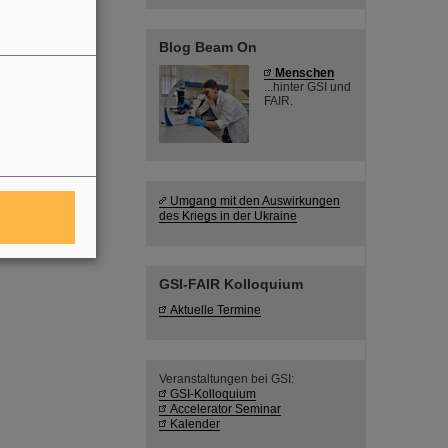
Blog Beam On
Menschen
...hinter GSI und
FAIR.
Umgang mit den Auswirkungen
des Kriegs in der Ukraine
GSI-FAIR Kolloquium
Aktuelle Termine
Veranstaltungen bei GSI:
GSI-Kolloquium
Accelerator Seminar
Kalender