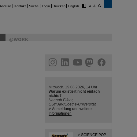
Anreise
Kontakt
Suche
Login
Drucken
English
@WORK
ram
linkedin
youtube
helmholtz.social
facebook
Mittwoch, 19.08.2026, 14 Uhr
Warum existiert nicht einfach
nichts?
Hannah Elfner,
GSI/FAIR/Goethe-Universität
Anmeldung und weitere
Informationen
SCIENCE POP-