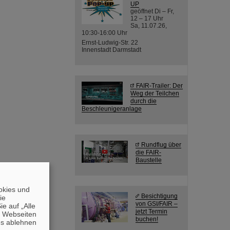
UP
geöffnet Di – Fr,
12 – 17 Uhr
Sa, 11.07.26,
10:30-16:00 Uhr
Ernst-Ludwig-Str. 22
Innenstadt Darmstadt
FAIR-Trailer: Der
Weg der Teilchen
durch die
Beschleunigeranlage
Rundflug über
die FAIR-
Baustelle
okies und
Besichtigung
die
von GSI/FAIR –
e auf „Alle
jetzt Termin
n Webseiten
buchen!
es ablehnen