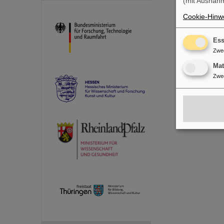
(mit Ausnahm
Cookie-Hinwe
Ess
Zwe
Ma
Zwe