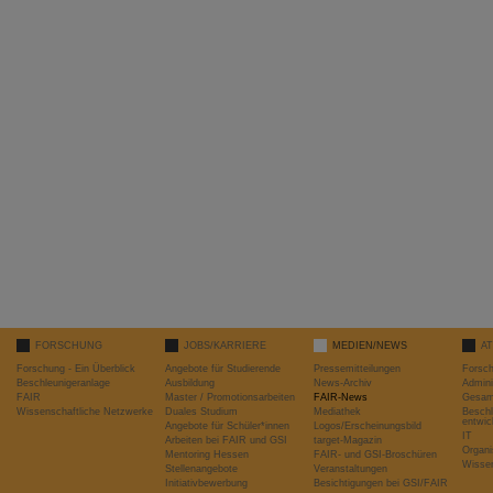
FORSCHUNG
JOBS/KARRIERE
MEDIEN/NEWS
A
Forschung - Ein Überblick
Angebote für Studierende
Pressemitteilungen
Forsc
Beschleunigeranlage
Ausbildung
News-Archiv
Admini
FAIR
Master / Promotionsarbeiten
FAIR-News
Gesamt
Wissenschaftliche Netzwerke
Duales Studium
Mediathek
Beschl
entwic
Angebote für Schüler*innen
Logos/Erscheinungsbild
IT
Arbeiten bei FAIR und GSI
target-Magazin
Organi
Mentoring Hessen
FAIR- und GSI-Broschüren
Wissen
Stellenangebote
Veranstaltungen
Initiativbewerbung
Besichtigungen bei GSI/FAIR