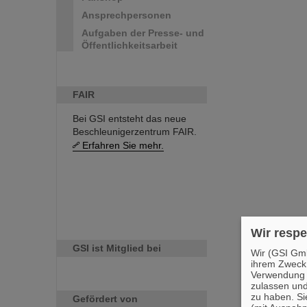
Ansprechpersonen
Aufgaben der Presse- und
Öffentlichkeitsarbeit
FAIR
Bei GSI entsteht das neue
Beschleunigerzentrum FAIR.
Erfahren Sie mehr.
Wir respe
GSI ist Mitglied bei
Wir (GSI Gmb
ihrem Zweck
Verwendung v
zulassen und
zu haben. Si
Gefördert von