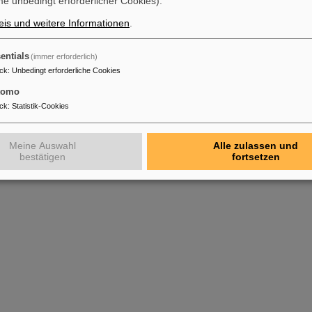
e unbedingt erforderlicher Cookies).
is und weitere Informationen
.
entials
(immer erforderlich)
ck
:
Unbedingt erforderliche Cookies
tomo
ck
:
Statistik-Cookies
Meine Auswahl
Alle zulassen und
bestätigen
fortsetzen