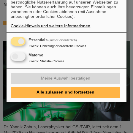
bestmögliche Nutzererfahrung auf unseren Webseiten zu
Mehr »
haben. Sie können auch Ihre bevorzugten Einstellungen
vornehmen oder Cookies ablehnen (mit Ausnahme
unbedingt erforderlicher Cookies).
Millionenförderung des BMFTR für
Cookie-Hinweis und weitere Informationen
.
Fusionsforschung – Dr. Yannik Zobus von
GSI/FAIR wirbt Nachwuchsgruppe ein
Essentials
(immer erforderlich)
Zweck
:
Unbedingt erforderliche Cookies
Matomo
Zweck
:
Statistik-Cookies
Meine Auswahl bestätigen
Alle zulassen und fortsetzen
Dr. Yannik Zobus, Laserphysiker bei GSI/FAIR, leitet seit dem 1.
Mai 2026 die Nachwuchsgruppe LASE-FUSE (LAser Simulation for