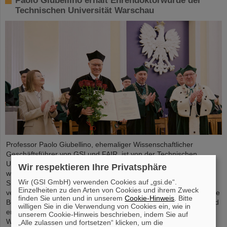
Paolo Giubellino erhält Ehrendoktorwürde der
Technischen Universität Warschau
Professor Paolo Giubellino, ehemaliger Wissenschaftlicher
Geschäftsführer von GSI und FAIR, ist von der Technischen
Universität Warschau mit der Ehrendoktorwürde ausgezeichnet
Wir respektieren Ihre Privatsphäre
worden. Sie wurde am 6. Mai 2026 im Rahmen einer feierlichen
Wir (GSI GmbH) verwenden Cookies auf „gsi.de“.
Sitzung des Senats der Technischen Universität Warschau
Einzelheiten zu den Arten von Cookies und ihrem Zweck
verliehen. Die Universität würdigt damit Giubellinos herausragende
finden Sie unten und in unserem
Cookie-Hinweis
. Bitte
Beiträge zur Kern- und Teilchenphysik sowie seine langjährige und
willigen Sie in die Verwendung von Cookies ein, wie in
erfolgreiche Zusammenarbeit mit der Technischen Universität
unserem Cookie-Hinweis beschrieben, indem Sie auf
Warschau. ...
„Alle zulassen und fortsetzen“ klicken, um die