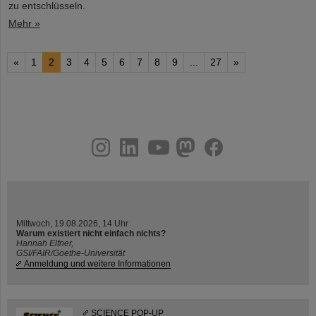
zu entschlüsseln.
Mehr »
«
1
2
3
4
5
6
7
8
9
...
27
»
instagram
linkedin
youtube
helmholtz.social
facebook
Mittwoch, 19.08.2026, 14 Uhr
Warum existiert nicht einfach nichts?
Hannah Elfner,
GSI/FAIR/Goethe-Universität
Anmeldung und weitere Informationen
SCIENCE POP-UP