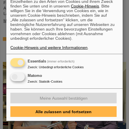
Einzelheiten zu den Arten von Cookies und ihrem Zweck
Fermium-Atomkernen (Element 100) mit unterschiedlichen
finden Sie unten und in unserem
Cookie-Hinweis
. Bitte
Anzahlen an Neutronen zu gewinnen. Mit modernen
willigen Sie in die Verwendung von Cookies ein, wie in
Laserspektroskopietechniken bestimmten sie…
unserem Cookie-Hinweis beschrieben, indem Sie auf
„Alle zulassen und fortsetzen“ klicken, um die
Mehr »
bestmögliche Nutzererfahrung auf unseren Webseiten zu
haben. Sie können auch Ihre bevorzugten Einstellungen
vornehmen oder Cookies ablehnen (mit Ausnahme
unbedingt erforderlicher Cookies).
Das schwerste bisher chemisch untersuchte
Element – In Experimenten bei GSI/FAIR gelingt
Cookie-Hinweis und weitere Informationen
.
Bestimmung der Eigenschaften von Moscovium
und Nihonium
Essentials
(immer erforderlich)
Zweck
:
Unbedingt erforderliche Cookies
Matomo
Zweck
:
Statistik-Cookies
Meine Auswahl bestätigen
Alle zulassen und fortsetzen