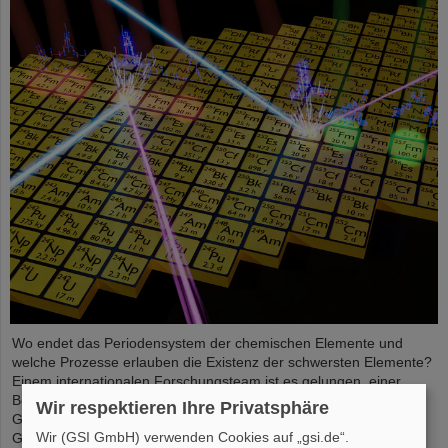
Wo endet das Periodensystem der chemischen Elemente und
welche Prozesse erlauben die Existenz der schwersten Elemente?
Einem internationalen Forschungsteam ist es gelungen, einer
Beantwortung näher zu kommen und mit Messungen an der
Wir respektieren Ihre Privatsphäre
GSI/FAIR-Beschleunigeranlage und in Laboren der Johannes
Wir (GSI GmbH) verwenden Cookies auf „gsi.de“.
Gutenberg-Universität Mainz einen Einblick in die Struktur von