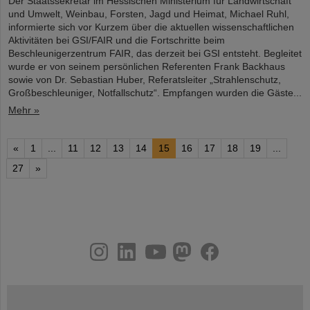
Der Staatssekretär im Hessischen Ministerium für Landwirtschaft
und Umwelt, Weinbau, Forsten, Jagd und Heimat, Michael Ruhl,
informierte sich vor Kurzem über die aktuellen wissenschaftlichen
Aktivitäten bei GSI/FAIR und die Fortschritte beim
Beschleunigerzentrum FAIR, das derzeit bei GSI entsteht. Begleitet
wurde er von seinem persönlichen Referenten Frank Backhaus
sowie von Dr. Sebastian Huber, Referatsleiter „Strahlenschutz,
Großbeschleuniger, Notfallschutz“. Empfangen wurden die Gäste...
Mehr »
«
1
...
11
12
13
14
15
16
17
18
19
...
27
»
instagram
linkedin
youtube
helmholtz.social
facebook