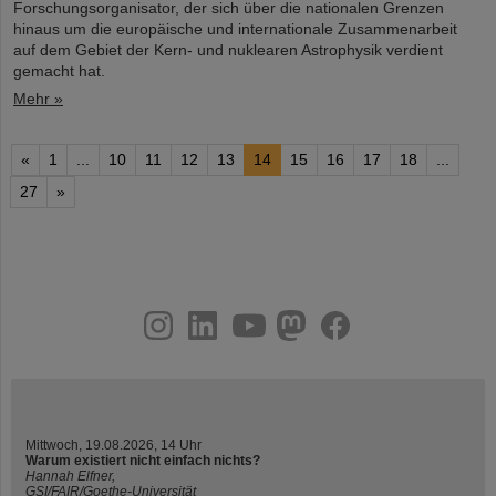
Forschungsorganisator, der sich über die nationalen Grenzen
hinaus um die europäische und internationale Zusammenarbeit
auf dem Gebiet der Kern- und nuklearen Astrophysik verdient
gemacht hat.
Mehr »
«
1
...
10
11
12
13
14
15
16
17
18
...
27
»
instagram
linkedin
youtube
helmholtz.social
facebook
Mittwoch, 19.08.2026, 14 Uhr
Warum existiert nicht einfach nichts?
Hannah Elfner,
GSI/FAIR/Goethe-Universität