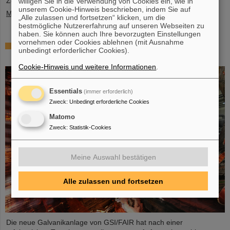
Zeitraum, der ...
willigen Sie in die Verwendung von Cookies ein, wie in
unserem Cookie-Hinweis beschrieben, indem Sie auf
Mehr »
„Alle zulassen und fortsetzen“ klicken, um die
bestmögliche Nutzererfahrung auf unseren Webseiten zu
haben. Sie können auch Ihre bevorzugten Einstellungen
vornehmen oder Cookies ablehnen (mit Ausnahme
Glänzender Fortschritt: Erste Tanksektion des
unbedingt erforderlicher Cookies).
neuen Alvarez erfolgreich verkupfert
Cookie-Hinweis und weitere Informationen
.
Essentials
(immer erforderlich)
Zweck
:
Unbedingt erforderliche Cookies
Matomo
Zweck
:
Statistik-Cookies
Meine Auswahl bestätigen
Alle zulassen und fortsetzen
Die neue Galvanikanlage von GSI/FAIR hat nach einer