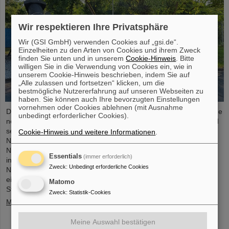
Wir respektieren Ihre Privatsphäre
Wir (GSI GmbH) verwenden Cookies auf „gsi.de“.
Einzelheiten zu den Arten von Cookies und ihrem Zweck
finden Sie unten und in unserem
Cookie-Hinweis
. Bitte
willigen Sie in die Verwendung von Cookies ein, wie in
unserem Cookie-Hinweis beschrieben, indem Sie auf
„Alle zulassen und fortsetzen“ klicken, um die
bestmögliche Nutzererfahrung auf unseren Webseiten zu
haben. Sie können auch Ihre bevorzugten Einstellungen
vornehmen oder Cookies ablehnen (mit Ausnahme
Die „ESA FAIR Space Radiation Summer School 2024“ geht in eine
unbedingt erforderlicher Cookies).
neue Runde: Mit seinem erstklassigen Ausbildungsprogramm und
seiner hochkarätigen Expertise, eingebunden in ein globales
Cookie-Hinweis und weitere Informationen
.
Netzwerk, zieht das Fortbildungsangebot für
Nachwuchswissenschaftler*innen auch in diesem Jahr großes
Essentials
(immer erforderlich)
internationales Interesse auf sich. Aktuell haben 15
Zweck
:
Unbedingt erforderliche Cookies
Nachwuchsforschende aus zehn Ländern in Darmstadt die
einmalige Gelegenheit, sich intensiv mit dem Thema kosmische
Matomo
Strahlung zu befassen. Die renommierte…
Zweck
:
Statistik-Cookies
Mehr »
Meine Auswahl bestätigen