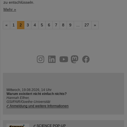
zu entschlüsseln.
Mehr »
«
1
2
3
4
5
6
7
8
9
...
27
»
instagram
linkedin
youtube
helmholtz.social
facebook
Mittwoch, 19.08.2026, 14 Uhr
Warum existiert nicht einfach nichts?
Hannah Elfner,
GSI/FAIR/Goethe-Universität
Anmeldung und weitere Informationen
SCIENCE POP-UP