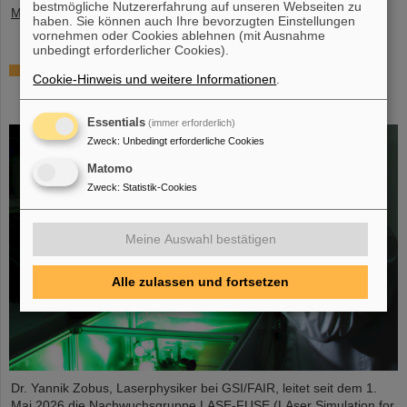
bestmögliche Nutzererfahrung auf unseren Webseiten zu
Mehr »
haben. Sie können auch Ihre bevorzugten Einstellungen
vornehmen oder Cookies ablehnen (mit Ausnahme
unbedingt erforderlicher Cookies).
Millionenförderung des BMFTR für
Cookie-Hinweis und weitere Informationen
.
Fusionsforschung – Dr. Yannik Zobus von
GSI/FAIR wirbt Nachwuchsgruppe ein
Essentials
(immer erforderlich)
Zweck
:
Unbedingt erforderliche Cookies
Matomo
Zweck
:
Statistik-Cookies
Meine Auswahl bestätigen
Alle zulassen und fortsetzen
Dr. Yannik Zobus, Laserphysiker bei GSI/FAIR, leitet seit dem 1.
Mai 2026 die Nachwuchsgruppe LASE-FUSE (LAser Simulation for