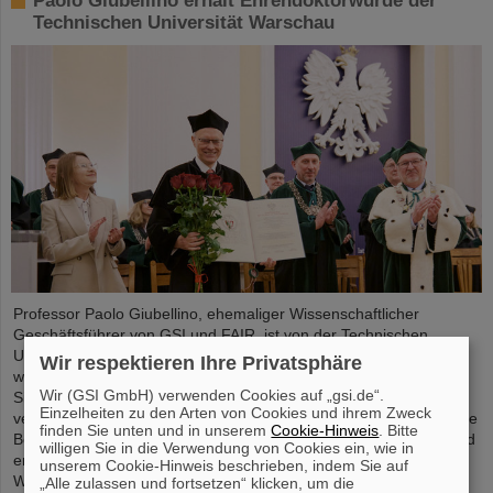
Paolo Giubellino erhält Ehrendoktorwürde der
Technischen Universität Warschau
Professor Paolo Giubellino, ehemaliger Wissenschaftlicher
Geschäftsführer von GSI und FAIR, ist von der Technischen
Universität Warschau mit der Ehrendoktorwürde ausgezeichnet
Wir respektieren Ihre Privatsphäre
worden. Sie wurde am 6. Mai 2026 im Rahmen einer feierlichen
Wir (GSI GmbH) verwenden Cookies auf „gsi.de“.
Sitzung des Senats der Technischen Universität Warschau
Einzelheiten zu den Arten von Cookies und ihrem Zweck
verliehen. Die Universität würdigt damit Giubellinos herausragende
finden Sie unten und in unserem
Cookie-Hinweis
. Bitte
Beiträge zur Kern- und Teilchenphysik sowie seine langjährige und
willigen Sie in die Verwendung von Cookies ein, wie in
erfolgreiche Zusammenarbeit mit der Technischen Universität
unserem Cookie-Hinweis beschrieben, indem Sie auf
Warschau. ...
„Alle zulassen und fortsetzen“ klicken, um die