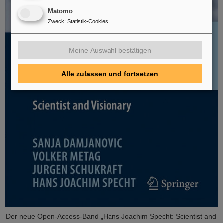
Matomo
Zweck
:
Statistik-Cookies
Meine Auswahl bestätigen
Alle zulassen und fortsetzen
Der neue Open-Access-Band „Hans Joachim Specht: Scientist and