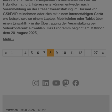
Hybridformat fort. Interessierte können entweder nach
Voranmeldung an der Präsenzveranstaltung im Hörsaal von
GSI/FAIR teilnehmen oder sich mit einem internetfähigen Gerät
wie beispielsweise einem Laptop, Mobiltelefon oder Tablet über
einen Einwahllink in die Übertragung der Veranstaltung per
Videokonferenz einwählen. Das Programm beginnt am Mittwoch,
dem 20. August 2025,…
Mehr »
«
1
...
4
5
6
7
8
9
10
11
12
...
27
»
instagram
linkedin
youtube
helmholtz.social
facebook
Mittwoch, 19.08.2026, 14 Uhr