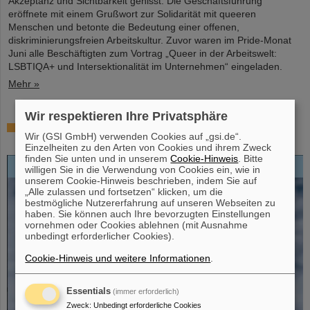
Akzeptanz und Sichtbarkeit gehisst. Die Geschäftsführung
eröffnete mit einem Grußwort zur Solidarität mit queeren
Menschen und betonte die Bedeutung einer offenen,
diskriminierungsfreien Arbeitskultur. Zuvor waren im Pride-Monat
Juni alle Beschäftigten zum Vortrag „Queer in der Arbeitswelt:
LSBTIQA+ und Intersektionalität im Unternehmen“ eingeladen.
Mehr »
Wir respektieren Ihre Privatsphäre
Open-Access-Buch „Hans Joachim Specht –
Wir (GSI GmbH) verwenden Cookies auf „gsi.de“.
Scientist and Visionary“ erschienen
Einzelheiten zu den Arten von Cookies und ihrem Zweck
finden Sie unten und in unserem
Cookie-Hinweis
. Bitte
willigen Sie in die Verwendung von Cookies ein, wie in
unserem Cookie-Hinweis beschrieben, indem Sie auf
„Alle zulassen und fortsetzen“ klicken, um die
bestmögliche Nutzererfahrung auf unseren Webseiten zu
haben. Sie können auch Ihre bevorzugten Einstellungen
vornehmen oder Cookies ablehnen (mit Ausnahme
unbedingt erforderlicher Cookies).
Cookie-Hinweis und weitere Informationen
.
Essentials
(immer erforderlich)
Zweck
:
Unbedingt erforderliche Cookies