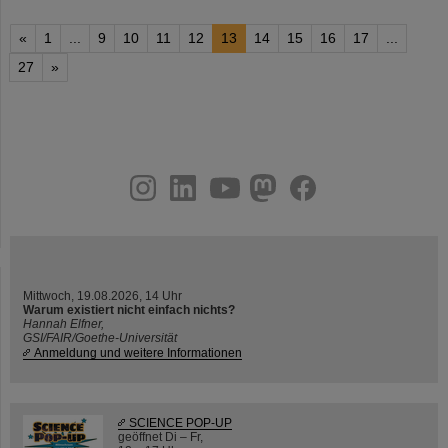
«
1
...
9
10
11
12
13
14
15
16
17
...
27
»
instagram
linkedin
youtube
helmholtz.social
facebook
Mittwoch, 19.08.2026, 14 Uhr
Warum existiert nicht einfach nichts?
Hannah Elfner,
GSI/FAIR/Goethe-Universität
Anmeldung und weitere Informationen
SCIENCE POP-UP
geöffnet Di – Fr,