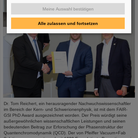
Meine Auswahl bestätigen
Alle zulassen und fortsetzen
Dr. Tom Reichert, ein herausragender Nachwuchswissenschaftler
im Bereich der Kern- und Schwerionenphysik, ist mit dem FAIR-
GSI PhD Award ausgezeichnet worden. Der Preis würdigt seine
außergewöhnlichen wissenschaftlichen Leistungen und seinen
bedeutenden Beitrag zur Erforschung der Phasenstruktur der
Quantenchromodynamik (QCD). Der von Pfeiffer Vacuum+Fab