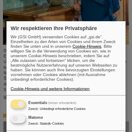
Wir respektieren Ihre Privatsphäre
Wir (GSI GmbH) verwenden Cookies auf „gsi.de“.
Einzelheiten zu den Arten von Cookies und ihrem Zweck
finden Sie unten und in unserem
Cookie-Hinweis
. Bitte
Die Physikerin und Geologin Livia Ludhova, Professorin für
willigen Sie in die Verwendung von Cookies ein, wie in
unserem Cookie-Hinweis beschrieben, indem Sie auf
Experimentelle Neutrinophysik an der Johannes Gutenberg-
„Alle zulassen und fortsetzen“ klicken, um die
Universität Mainz und Leiterin der gemeinsamen Neutrino-Gruppe
bestmögliche Nutzererfahrung auf unseren Webseiten zu
bei GSI sowie Leiterin des DFG-Förderprojekts FAIR-Research
haben. Sie können auch Ihre bevorzugten Einstellungen
NRW, wurde vor Kurzem mit dem slowakischen Orden Ľudovít
vornehmen oder Cookies ablehnen (mit Ausnahme
Štúr, 2. Klasse, Zivilabteilung, geehrt. Die feierliche Verleihung
unbedingt erforderlicher Cookies).
dieser hohen Auszeichnung fand durch den Präsidenten der
Cookie-Hinweis und weitere Informationen
.
Slowakischen Republik, Peter Pellegrini, in Bratislava statt.
Mehr »
Essentials
(immer erforderlich)
Zweck
:
Unbedingt erforderliche Cookies
FAIR-GSI-Promotionspreis für Dr. Tom Reichert
Matomo
Zweck
:
Statistik-Cookies