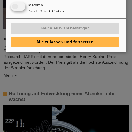
Matomo
Zweck
:
Statistik-Cookies
Meine Auswahl bestätigen
Professor Marco Durante, Leiter der GSI-Forschungsabteilung
Biophysik und Professor am Fachbereich Physik der TU
Alle zulassen und fortsetzen
Darmstadt, ist von der Internationalen Gesellschaft zur
Strahlenforschung (International Association of Radiation
Research, IARR) mit dem renommierten Henry-Kaplan-Preis
ausgezeichnet worden. Der Preis gilt als die höchste Auszeichnung
der Strahlenforschung...
Mehr »
Hoffnung auf Entwicklung einer Atomkernuhr
wächst