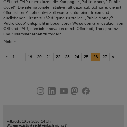
GSI und FAIR unterstützen die Kampagne „Public Money? Public
Code!“. Die internationale Initiative ruft dazu auf, Software, die mit
öffentlichen Mitteln entwickelt wurde, unter einer freien und
quelloffenen Lizenz zur Verfügung zu stellen. „Public Money?
Public Code“ entspricht in besonderer Weise den Grundsätzen von
GSI und FAIR, nämlich Innovation durch Offenheit, Transparenz
und Zusammenarbeit zu fördern.
Mehr »
«
1
...
19
20
21
22
23
24
25
26
27
»
instagram
linkedin
youtube
helmholtz.social
facebook
Mittwoch, 19.08.2026, 14 Uhr
Warum existiert nicht einfach nichts?