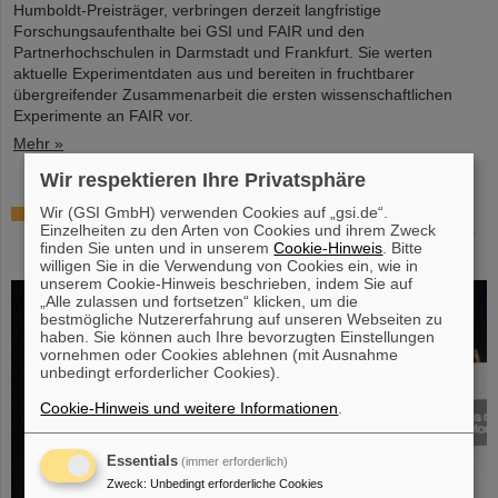
Humboldt-Preisträger, verbringen derzeit langfristige
Forschungsaufenthalte bei GSI und FAIR und den
Partnerhochschulen in Darmstadt und Frankfurt. Sie werten
aktuelle Experimentdaten aus und bereiten in fruchtbarer
übergreifender Zusammenarbeit die ersten wissenschaftlichen
Experimente an FAIR vor.
Mehr »
Wir respektieren Ihre Privatsphäre
Hohe Auszeichnung für Professor Marco Durante:
Wir (GSI GmbH) verwenden Cookies auf „gsi.de“.
Einzelheiten zu den Arten von Cookies und ihrem Zweck
Kaplan-Preis für herausragende Leistungen in der
finden Sie unten und in unserem
Cookie-Hinweis
. Bitte
Strahlenforschung
willigen Sie in die Verwendung von Cookies ein, wie in
unserem Cookie-Hinweis beschrieben, indem Sie auf
„Alle zulassen und fortsetzen“ klicken, um die
bestmögliche Nutzererfahrung auf unseren Webseiten zu
haben. Sie können auch Ihre bevorzugten Einstellungen
vornehmen oder Cookies ablehnen (mit Ausnahme
unbedingt erforderlicher Cookies).
Cookie-Hinweis und weitere Informationen
.
Essentials
(immer erforderlich)
Zweck
:
Unbedingt erforderliche Cookies