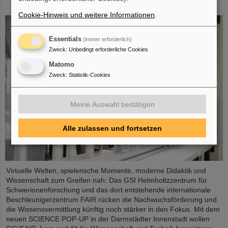
City
Cookie-Hinweis und weitere Informationen
.
Essentials
(immer erforderlich)
Zweck
:
Unbedingt erforderliche Cookies
Matomo
Zweck
:
Statistik-Cookies
Meine Auswahl bestätigen
Alle zulassen und fortsetzen
Virtuelle Welten, spielerische Momente, moderne Didaktik und
Wissenschaft zum Greifen nah: Das GSI Helmholtzzentrum für
Schwerionenforschung und das dort entstehende internationale
Beschleunigerzentrum FAIR rücken die Nachwuchsförderung und
die Wissensvermittlung künftig noch stärker in den Fokus. Mit dem
neuen SCIENCE POP-UP in der Darmstädter Innenstadt wollen