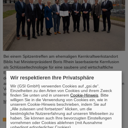
Bei einem Spitzentreffen am ehemaligen Kernkraftwerkstandort
Biblis hat Ministerpräsident Boris Rhein laserbasierte Kernfusion
als Schlüsseltechnologie für eine saubere und wirtschaftliche
Energieversorgung bezeichnet. Auch Professor Thomas Nilsson,
Wir respektieren Ihre Privatsphäre
der Wissenschaftliche Geschäftsführer von GSI und FAIR, nahm
an dem Treffen teil und unterzeichnete gemeinsam mit zahlreichen
Wir (GSI GmbH) verwenden Cookies auf „gsi.de“.
Vertreter*innen aus Politk, Wirtschaft und Wissenschaft ein
Einzelheiten zu den Arten von Cookies und ihrem Zweck
Memorandum of Understanding (MoU) zur Kernfusion.
finden Sie unten und in unserem
Cookie-Hinweis
. Bitte
willigen Sie in die Verwendung von Cookies ein, wie in
Mehr »
unserem Cookie-Hinweis beschrieben, indem Sie auf
„Alle zulassen und fortsetzen“ klicken, um die
bestmögliche Nutzererfahrung auf unseren Webseiten zu
haben. Sie können auch Ihre bevorzugten Einstellungen
Schaufenster in die Spitzenforschung: SCIENCE
vornehmen oder Cookies ablehnen (mit Ausnahme
POP-UP von GSI/FAIR bringt Wissenschaft in die
unbedingt erforderlicher Cookies).