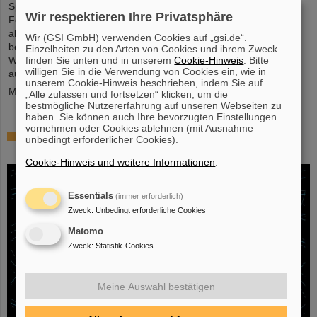
Speicherring LHC (Large Hadron Collider ) des europäischen
Wir respektieren Ihre Privatsphäre
Forschungszentrums CERN . Auch mehr als 40 frühere und
aktuelle ALICE-Forschende von GSI/FAIR sind maßgeblich daran
Wir (GSI GmbH) verwenden Cookies auf „gsi.de“.
beteiligt und wurden nun gemeinsam mit ihren
Einzelheiten zu den Arten von Cookies und ihrem Zweck
finden Sie unten und in unserem
Cookie-Hinweis
. Bitte
Wissenschaftskolleg*innen mit dem angesehenen Preis
willigen Sie in die Verwendung von Cookies ein, wie in
ausgezeichnet, der mit drei Millionen US-Dollar dotiert ist…
unserem Cookie-Hinweis beschrieben, indem Sie auf
Mehr »
„Alle zulassen und fortsetzen“ klicken, um die
bestmögliche Nutzererfahrung auf unseren Webseiten zu
haben. Sie können auch Ihre bevorzugten Einstellungen
vornehmen oder Cookies ablehnen (mit Ausnahme
Physiker*innen testen Quantentheorie mit
unbedingt erforderlicher Cookies).
Atomkernen aus einer Kernreaktion
Cookie-Hinweis und weitere Informationen
.
Essentials
(immer erforderlich)
Zweck
:
Unbedingt erforderliche Cookies
Matomo
Zweck
:
Statistik-Cookies
Meine Auswahl bestätigen