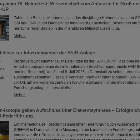
g beim 75. Heinerfest: Wissenschaft zum Anfassen für Groß und
P-UP
Zahlreiche Besucher*innen nutzten das diesjährige Heinerfest, um den
GSI und FAIR in der Darmstädter Innenstadt zu besuchen. Besonders am Sa
herrschte reger Betrieb in der interaktiven Mitmachausstellung.
Mehr »
hlüsse zur Inbetriebnahme der FAIR-Anlage
Mit großem Engagement aller Beteiligten ist der FAIR Council, das oberste
Entscheidungsgremium des internationalen Beschleunigerprojekts FAIR (Fac
and Ion Research), am 8. und 9. Juli 2025 in Darmstadt zu seiner turnusm
zusammengekommen. Fast alle Vertreter*innen der internationalen FAIR-Ge
vor Ort, um die weiteren zentralen Weichenstellungen für die Inbetriebnah
Forschungsanlage zu beschließen.
Mehr »
n-Isotope geben Aufschluss über Elementsynthese – Erfolgreic
R-Federführung
Ein internationales Forschungsteam unter Federführung von Wissenschaft
GSI/FAIR in Darmstadt hat in Messungen am kanadischen Forschungszen
Vancouver die r-Prozess-Nukleosynthese untersucht. Im Mittelpunkt der Arb