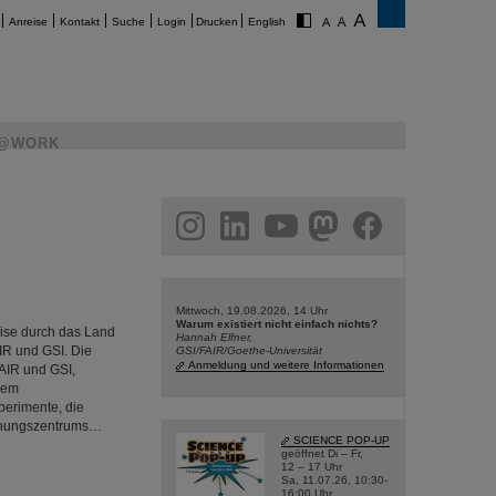
Anreise
Kontakt
Suche
Login
Drucken
English
@WORK
am
linkedin
youtube
helmholtz.social
facebook
Mittwoch, 19.08.2026, 14 Uhr
Warum existiert nicht einfach nichts?
ise durch das Land
Hannah Elfner,
R und GSI. Die
GSI/FAIR/Goethe-Universität
Anmeldung und weitere Informationen
AIR und GSI,
inem
perimente, die
schungszentrums…
SCIENCE POP-UP
geöffnet Di – Fr,
12 – 17 Uhr
Sa, 11.07.26, 10:30-
16:00 Uhr