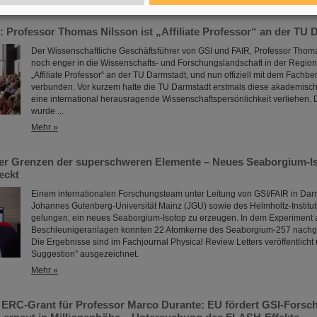
 Professor Thomas Nilsson ist „Affiliate Professor“ an der TU 
Der Wissenschaftliche Geschäftsführer von GSI und FAIR, Professor Thomas
noch enger in die Wissenschafts- und Forschungslandschaft in der Region
„Affiliate Professor“ an der TU Darmstadt, und nun offiziell mit dem Fachbe
verbunden. Vor kurzem hatte die TU Darmstadt erstmals diese akademis
eine international herausragende Wissenschaftspersönlichkeit verliehen.
wurde ...
Mehr »
er Grenzen der superschweren Elemente – Neues Seaborgium-Is
eckt
Einem internationalen Forschungsteam unter Leitung von GSI/FAIR in Darm
Johannes Gutenberg-Universität Mainz (JGU) sowie des Helmholtz-Instituts
gelungen, ein neues Seaborgium-Isotop zu erzeugen. In dem Experiment 
Beschleunigeranlagen konnten 22 Atomkerne des Seaborgium-257 nach
Die Ergebnisse sind im Fachjournal Physical Review Letters veröffentlicht u
Suggestion” ausgezeichnet.
Mehr »
 ERC-Grant für Professor Marco Durante: EU fördert GSI-Forsc