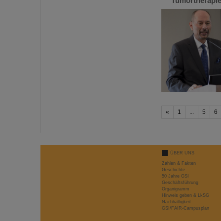
Tumortherapie
«
1
...
5
6
ÜBER UNS
Zahlen & Fakten
Geschichte
50 Jahre GSI
Geschäftsführung
Organigramm
Hinweis geben & LkSG
Nachhaltigkeit
GSI/FAIR-Campusplan