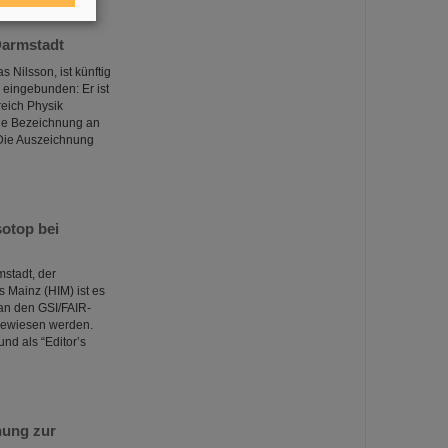
Darmstadt
 Nilsson, ist künftig
 eingebunden: Er ist
reich Physik
che Bezeichnung an
 Die Auszeichnung
otop bei
stadt, der
 Mainz (HIM) ist es
an den GSI/FAIR-
gewiesen werden.
nd als “Editor’s
hung zur