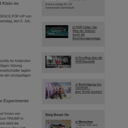
 Klein im
Ernst-Ludwig-Str. 22
Innenstadt Darmstadt
 SCIENCE POP-UP von
mstag, den 5. Juli,
FAIR-Trailer: Der
Weg der Teilchen
durch die
Beschleunigeranlage
Rundflug über die
ility for Antiproton
FAIR-Baustelle
äßigen Sitzung
sellschafter tagten
me der einzigartigen
Besichtigung von
GSI/FAIR –
jetzt Termin buchen!
he Experimente
ler*innen von
Blog Beam On
trum TRIUMF in
Menschen
eit steht die
...hinter GSI und