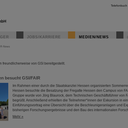
Telefonbuch
IGER
JOBS/KARRIERE
MEDIEN/NEWS
IR-News
instagr
freundlicherweise von GSI bereitgestellt.
en besucht GSI/FAIR
Im Rahmen einer durch die Staatskanzlei Hessen organisierten Sommerre
Hessen besuchte die Besatzung der Fregatte Hessen den Campus von FAI
Gruppe wurde von Jörg Blaurock, dem Technischen Geschäftsführer von F
begrüßt. Anschließend erhielten die Teilnehmer*innen der Exkursion in e
Einführungsvortrag eine Übersicht über die Beschleunigeranlagen und Ex
bisherigen Forschungsergebnisse und den Bau des internationalen For
Mehr »