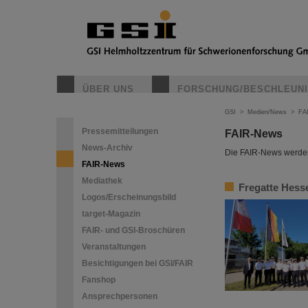
ÜBER UNS
FORSCHUNG/BESCHLEUN
GSI
>
Medien/News
>
FA
Pressemitteilungen
FAIR-News
News-Archiv
Die FAIR-News werden 
FAIR-News
Mediathek
Fregatte Hess
Logos/Erscheinungsbild
target-Magazin
FAIR- und GSI-Broschüren
Veranstaltungen
Besichtigungen bei GSI/FAIR
Fanshop
Ansprechpersonen