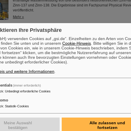
erstmalige Massenmessung von drei besonders neutronenreichen Zinn-Iso
Zinn-137 und Zinn-138. Die Ergebnisse sind im Fachjournal Physical Revi
veröffentlicht.
Mehr »
ktieren Ihre Privatsphäre
der Goethe-Universität Frankfurt für Dr. Ralph Aßmann
H) verwenden Cookies auf „gsi.de“. Einzelheiten zu den Arten von Co
Dr. Ralph Aßmann wurde auf eine Kooperationsprofessur im Fachbereich 
 finden Sie unten und in unserem
Cookie-Hinweis
. Bitte willigen Sie in 
Universität berufen. Der auf dem Gebiet der Beschleunigerphysik interna
on Cookies ein, wie in unserem Cookie-Hinweis beschrieben, indem Si
Experte leitet den Bereich „Beschleunigerbetrieb und -entwicklung (ACC)“ 
 fortsetzen“ klicken, um die bestmögliche Nutzererfahrung auf unsere
dieser Funktion ist Aßmann verantwortlich für den Betrieb der bestehende
e können auch Ihre bevorzugten Einstellungen vornehmen oder Cooki
Beschleunigeranlagen und für die Integration und Inbetriebnahme der sich
e unbedingt erforderlicher Cookies).
befindlichen internationalen Teilchenbeschleunigeranlage FAIR.…
Mehr »
is und weitere Informationen
.
Beschleunigung von zwei Ionenstrahlen: Einzigartiges Verfahren
entials
(immer erforderlich)
iger SIS18 demonstriert
ck
:
Unbedingt erforderliche Cookies
Erstmals ist es Mitarbeitenden des Subprojektes SIS18/SIS100 gelungen, 
tomo
Schwerionensynchrotron SIS18 zwei unterschiedliche Ionenstrahlen mit 
ck
:
Statistik-Cookies
abweichenden Umlauffrequenzen gemeinsam im selben Zyklus zu beschl
extrahieren. Dabei überholen die schnelleren Ionen des einen Strahls di
des anderen Strahls ständig, so dass sich die Teilchenpakete der beiden 
Meine Auswahl
Alle zulassen und
wieder durchdringen. Dieses weltweit einmalige Verfahren unterstreicht e
bestätigen
fortsetzen
Mehr »