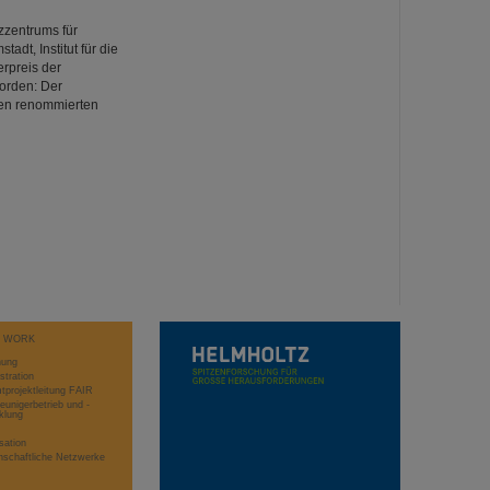
zzentrums für
dt, Institut für die
erpreis der
worden: Der
den renommierten
T WORK
hung
stration
projektleitung FAIR
eunigerbetrieb und -
klung
sation
schaftliche Netzwerke