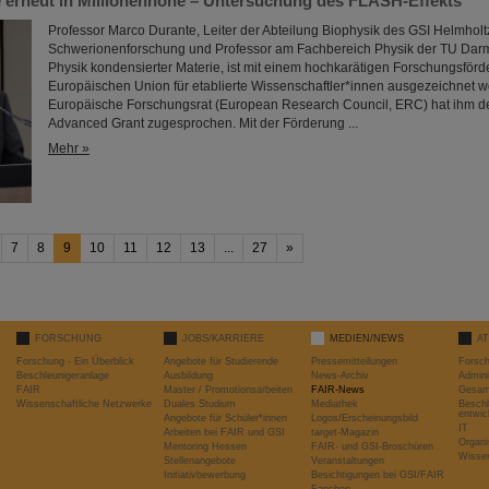
 erneut in Millionenhöhe – Untersuchung des FLASH-Effekts
Professor Marco Durante, Leiter der Abteilung Biophysik des GSI Helmholt
Schwerionenforschung und Professor am Fachbereich Physik der TU Darmsta
Physik kondensierter Materie, ist mit einem hochkarätigen Forschungsförd
Europäischen Union für etablierte Wissenschaftler*innen ausgezeichnet 
Europäische Forschungsrat (European Research Council, ERC) hat ihm 
Advanced Grant zugesprochen. Mit der Förderung ...
Mehr »
7
8
9
10
11
12
13
...
27
»
FORSCHUNG
JOBS/KARRIERE
MEDIEN/NEWS
A
Forschung - Ein Überblick
Angebote für Studierende
Pressemitteilungen
Forsc
Beschleunigeranlage
Ausbildung
News-Archiv
Admini
FAIR
Master / Promotionsarbeiten
FAIR-News
Gesamt
Wissenschaftliche Netzwerke
Duales Studium
Mediathek
Beschl
entwic
Angebote für Schüler*innen
Logos/Erscheinungsbild
IT
Arbeiten bei FAIR und GSI
target-Magazin
Organi
Mentoring Hessen
FAIR- und GSI-Broschüren
Wissen
Stellenangebote
Veranstaltungen
Initiativbewerbung
Besichtigungen bei GSI/FAIR
Fanshop