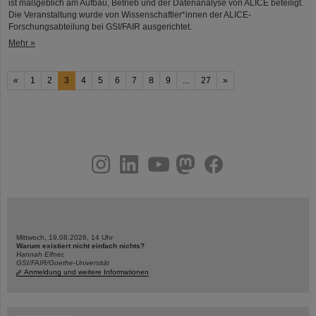
ist maßgeblich am Aufbau, Betrieb und der Datenanalyse von ALICE beteiligt.
Die Veranstaltung wurde von Wissenschaftler*innen der ALICE-
Forschungsabteilung bei GSI/FAIR ausgerichtet.
Mehr »
«
1
2
3
4
5
6
7
8
9
...
27
»
instagram
linkedin
youtube
helmholtz.social
facebook
Mittwoch, 19.08.2026, 14 Uhr
Warum existiert nicht einfach nichts?
Hannah Elfner,
GSI/FAIR/Goethe-Universität
Anmeldung und weitere Informationen