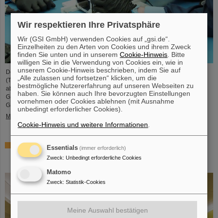
Wir respektieren Ihre Privatsphäre
Wir (GSI GmbH) verwenden Cookies auf „gsi.de“.
Einzelheiten zu den Arten von Cookies und ihrem Zweck
finden Sie unten und in unserem
Cookie-Hinweis
. Bitte
willigen Sie in die Verwendung von Cookies ein, wie in
unserem Cookie-Hinweis beschrieben, indem Sie auf
Der studentische Raumfahrtverein TU Darmstadt Space Technology e.V.
„Alle zulassen und fortsetzen“ klicken, um die
(TUDSaT) hat erfolgreich den Zusammenbau des TRACE-Satelliten
bestmögliche Nutzererfahrung auf unseren Webseiten zu
abgeschlossen – in der Reinraumumgebung des Detektorlabors von
haben. Sie können auch Ihre bevorzugten Einstellungen
GSI/FAIR. Mit an Bord des Satelliten befinden sich auch Detektoren von
vornehmen oder Cookies ablehnen (mit Ausnahme
GSI/FAIR, mit denen geladene Teilchen im Orbit gemessen werden sollen.
unbedingt erforderlicher Cookies).
Mehr »
Cookie-Hinweis und weitere Informationen
.
Zusammenarbeit bei Forschung und Anwendung der
Essentials
(immer erforderlich)
Partikeltherapie – THM und GSI/FAIR schließen
Zweck
:
Unbedingt erforderliche Cookies
Kooperationsvereinbarung
Matomo
Zweck
:
Statistik-Cookies
Meine Auswahl bestätigen