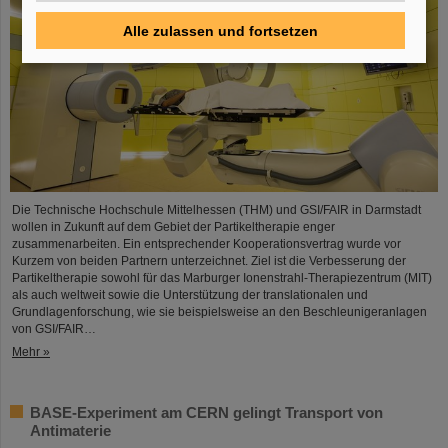
Alle zulassen und fortsetzen
Die Technische Hochschule Mittelhessen (THM) und GSI/FAIR in Darmstadt
wollen in Zukunft auf dem Gebiet der Partikeltherapie enger
zusammenarbeiten. Ein entsprechender Kooperationsvertrag wurde vor
Kurzem von beiden Partnern unterzeichnet. Ziel ist die Verbesserung der
Partikeltherapie sowohl für das Marburger Ionenstrahl-Therapiezentrum (MIT)
als auch weltweit sowie die Unterstützung der translationalen und
Grundlagenforschung, wie sie beispielsweise an den Beschleunigeranlagen
von GSI/FAIR…
Mehr »
BASE-Experiment am CERN gelingt Transport von
Antimaterie