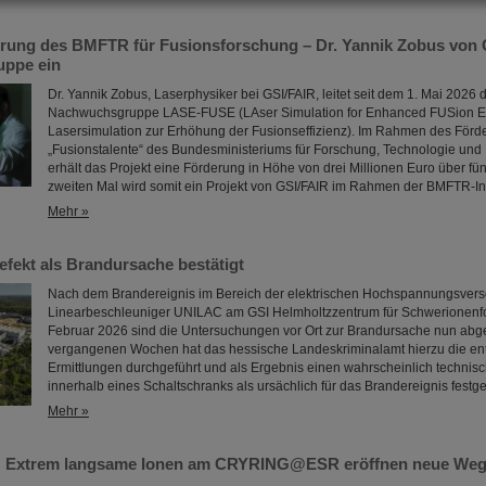
erung des BMFTR für Fusionsforschung – Dr. Yannik Zobus von 
ppe ein
Dr. Yannik Zobus, Laserphysiker bei GSI/FAIR, leitet seit dem 1. Mai 2026 
Nachwuchsgruppe LASE-FUSE (LAser Simulation for Enhanced FUSion Eff
Lasersimulation zur Erhöhung der Fusionseffizienz). Im Rahmen des För
„Fusionstalente“ des Bundesministeriums für Forschung, Technologie un
erhält das Projekt eine Förderung in Höhe von drei Millionen Euro über fün
zweiten Mal wird somit ein Projekt von GSI/FAIR im Rahmen der BMFTR-In
Mehr »
efekt als Brandursache bestätigt
Nach dem Brandereignis im Bereich der elektrischen Hochspannungsver
Linearbeschleuniger UNILAC am GSI Helmholtzzentrum für Schwerionenf
Februar 2026 sind die Untersuchungen vor Ort zur Brandursache nun abg
vergangenen Wochen hat das hessische Landeskriminalamt hierzu die e
Ermittlungen durchgeführt und als Ergebnis einen wahrscheinlich technis
innerhalb eines Schaltschranks als ursächlich für das Brandereignis festge
Mehr »
: Extrem langsame Ionen am CRYRING@ESR eröffnen neue Wege