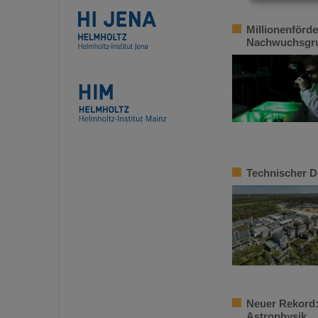
Millionenförd
Nachwuchsgru
Technischer D
Neuer Rekord
Astrophysik