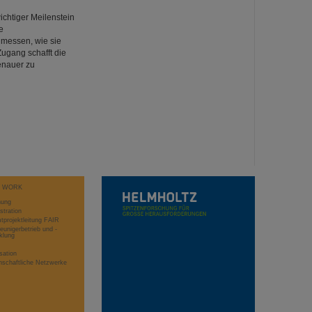
ichtiger Meilenstein
e
 messen, wie sie
ugang schafft die
enauer zu
T WORK
hung
stration
projektleitung FAIR
eunigerbetrieb und -
klung
sation
schaftliche Netzwerke