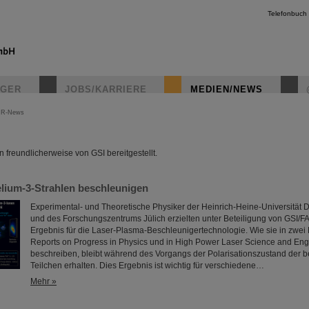
Telefonbuch
IGER
JOBS/KARRIERE
MEDIEN/NEWS
IR-News
instagr
freundlicherweise von GSI bereitgestellt.
elium-3-Strahlen beschleunigen
Experimental- und Theoretische Physiker der Heinrich-Heine-Universität 
und des Forschungszentrums Jülich erzielten unter Beteiligung von GSI/FA
Ergebnis für die Laser-Plasma-Beschleunigertechnologie. Wie sie in zwei 
Reports on Progress in Physics und in High Power Laser Science and Eng
beschreiben, bleibt während des Vorgangs der Polarisationszustand der 
Teilchen erhalten. Dies Ergebnis ist wichtig für verschiedene…
Mehr »