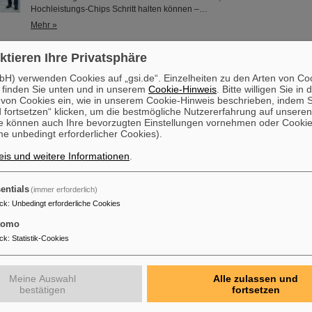
Hochleistungs-Chips Schritt halten können –…
Mehr »
ktieren Ihre Privatsphäre
den ZVEI Electrifying Ideas Award 2026 – Kühltechnik als Schlüss
H) verwenden Cookies auf „gsi.de“. Einzelheiten zu den Arten von Co
 finden Sie unten und in unserem
Cookie-Hinweis
. Bitte willigen Sie in 
Der ZVEI hat einen deutschen Blueprint für die AI-Zentren der Zukunft als „E
on Cookies ein, wie in unserem Cookie-Hinweis beschrieben, indem Si
nominiert: Damit Künstliche Intelligenz (Artificial Intelligence, AI) im groß
 fortsetzen“ klicken, um die bestmögliche Nutzererfahrung auf unsere
kann, braucht sie mehr als Algorithmen. Sie braucht Rechenzentren, die m
e können auch Ihre bevorzugten Einstellungen vornehmen oder Cooki
Leistungsdichte der Hochleistungs-Chips Schritt halten können – bestenfal
e unbedingt erforderlicher Cookies).
Europa. Rittal, das GSI Helmholtzzentrum für Schwerionenforschung und
Unternehmen etalytics zeigen, wie das mit Direct…
is und weitere Informationen
.
Mehr »
entials
(immer erforderlich)
ck
:
Unbedingt erforderliche Cookies
ino erhält Ehrendoktorwürde der Technischen Universität Warsc
tomo
Professor Paolo Giubellino, ehemaliger Wissenschaftlicher Geschäftsführe
ck
:
Statistik-Cookies
ist von der Technischen Universität Warschau mit der Ehrendoktorwürde 
worden. Sie wurde am 6. Mai 2026 im Rahmen einer feierlichen Sitzung d
Technischen Universität Warschau verliehen. Die Universität würdigt damit
Meine Auswahl
Alle zulassen und
herausragende Beiträge zur Kern- und Teilchenphysik sowie seine langjä
bestätigen
fortsetzen
erfolgreiche Zusammenarbeit mit der Technischen Universität Warschau. ..
Mehr »