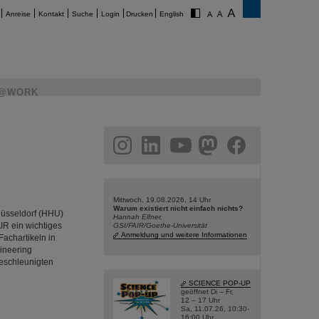
Anreise
Kontakt
Suche
Login
Drucken
English
@WORK
am
linkedin
youtube
helmholtz.social
facebook
Mittwoch, 19.08.2026, 14 Uhr
Warum existiert nicht einfach nichts?
Düsseldorf (HHU)
Hannah Elfner,
IR ein wichtiges
GSI/FAIR/Goethe-Universität
Anmeldung und weitere Informationen
Fachartikeln in
ineering
beschleunigten
SCIENCE POP-UP
geöffnet Di – Fr,
12 – 17 Uhr
Sa, 11.07.26, 10:30-
16:00 Uhr