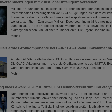
nverschmelzungen mit künstlicher Intelligenz verstehen
Mit einem neuartigen, auf maschinellem Lernen basierenden Simulationsm
internationalen Forschungsteam von GSI/FAIR gelungen, sich dem Verstän
Elemententstehung in stellaren Events wie beispielsweise Neutronenste
weiter anzunähern. Zum ersten Mal kam Deep Learning mithilfe eines ne
zum Einsatz, um die Energiefreisetzung während der Nukleosynthese im r
hydrodynamischen Simulationen zu modellieren. Die Ergebnisse sind im
Mehr »
liert erste Großkomponente bei FAIR: GLAD-Vakuumkammer ste
Auf der FAIR-Baustelle hat die NUSTAR-Kollaboration einen wichtigen Meil
Die GLAD-Vakuumkammer – die erste Großkomponente des NUSTAR-Exp
wurde erfolgreich in das High Energy Cave von NUSTAR transportiert.
Mehr »
ing Ideas Award 2026 für Rittal, GSI Helmholtzzentrum und etalyt
Der renommierte Electrifying Ideas Award des ZVEI geht dieses Jahr an Rit
Helmholtzzentrum für Schwerionenforschung und das Deep-Tech Unterneh
Partner heben einen deutschen Blueprint für die AI-Zentren der Zukunft ge
Künstliche Intelligenz (Artificial Intelligence, AI) im großen Maßstab wirken
mehr als Algorithmen. Sie braucht Rechenzentren, die mit der extremen Le