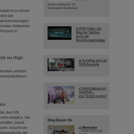
Ernst-Ludwig-Str. 22
Innenstadt Darmstadt
odell ist es einem
dnis der
rnverschmelzungen
uronalen Netzwerks
FAIR-Trailer: Der
-Prozess in
Weg der Teilchen
…
durch die
Beschleunigeranlage
ht im High
Rundflug über die
FAIR-Baustelle
enstein erreicht:
erimentaufbaus –
Besichtigung von
GSI/FAIR –
jetzt Termin buchen!
ics
tal, das GSI
men etalytics. Die
Blog Beam On
schaffen: Damit
Menschen
 kann, braucht sie
...hinter GSI und
istungsdichte der