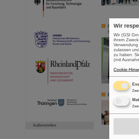
Wir respe
Nominiert für 
Souveränität
Wir (GSI Gmb
ihrem Zweck
Verwendung v
zulassen und
zu haben. Si
(mit Ausnahm
Cookie-Hinwe
Ess
Zwe
Paolo Giubell
Ma
Zwe
Außenstellen