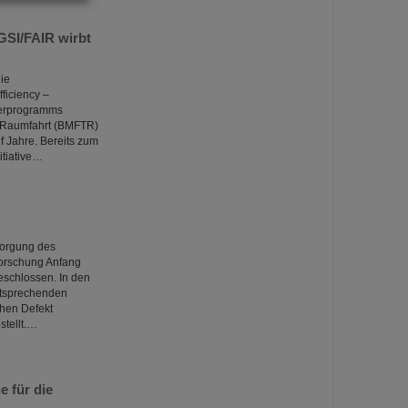
GSI/FAIR wirbt
die
iciency –
derprogramms
d Raumfahrt (BMFTR)
f Jahre. Bereits zum
itiative…
sorgung des
orschung Anfang
eschlossen. In den
ntsprechenden
chen Defekt
stellt.…
 für die