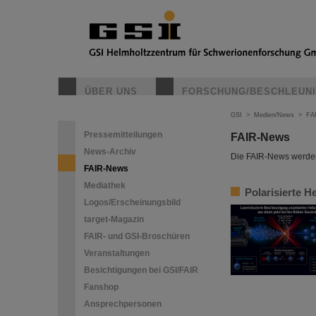
ÜBER UNS
FORSCHUNG/BESCHLEUN
GSI
>
Medien/News
>
FA
Pressemitteilungen
FAIR-News
News-Archiv
Die FAIR-News werden 
FAIR-News
Mediathek
Polarisierte H
Logos/Erscheinungsbild
target-Magazin
FAIR- und GSI-Broschüren
Veranstaltungen
Besichtigungen bei GSI/FAIR
Fanshop
Ansprechpersonen