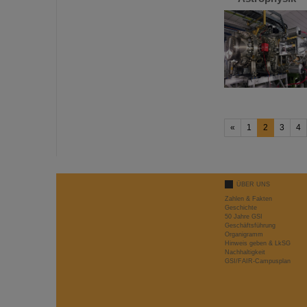
«
1
2
3
4
ÜBER UNS
Zahlen & Fakten
Geschichte
50 Jahre GSI
Geschäftsführung
Organigramm
Hinweis geben & LkSG
Nachhaltigkeit
GSI/FAIR-Campusplan