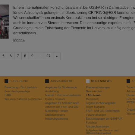
Einem internationalen Forschungsteam ist bei GSI/FAIR in Darmstadt ein w
für die Astrophysik gelungen: Im Speicherring CRYRING@ESR konnten di
Wissenschaftler*innen erstmals Kernreaktionen bei so niedrigen Energien
auch im Inneren von Sternen herrschen. Dieser neuartige experimentelle Z
Grundlage, um die Entstehung der Elemente im Universum künftig noch g
entschlüsseln.
Mehr »
5
6
7
8
9
...
27
»
FORSCHUNG
JOBS/KARRIERE
MEDIEN/NEWS
A
Forschung - Ein Überblick
Angebote für Studierende
Pressemitteilungen
Forsc
Beschleunigeranlage
Ausbildung
News-Archiv
Admini
FAIR
Master / Promotionsarbeiten
FAIR-News
Gesamt
Wissenschaftliche Netzwerke
Duales Studium
Mediathek
Beschl
entwic
Angebote für Schüler*innen
Logos/Erscheinungsbild
IT
Arbeiten bei FAIR und GSI
target-Magazin
Organi
Mentoring Hessen
FAIR- und GSI-Broschüren
Wissen
Stellenangebote
Veranstaltungen
Initiativbewerbung
Besichtigungen bei GSI/FAIR
Fanshop
Ansprechpersonen
Aufgaben der Presse- und
Öffentlichkeitsarbeit