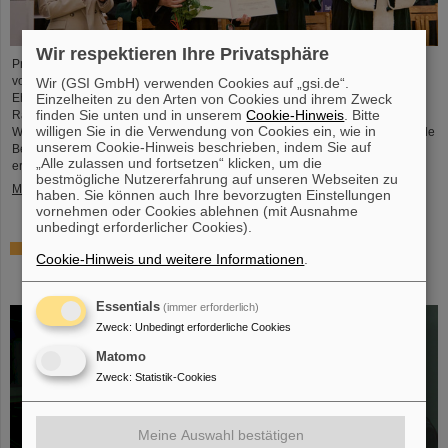
Wir respektieren Ihre Privatsphäre
Professor Paolo Giubellino, ehemaliger Wissenschaftlicher Geschäftsführer
von GSI und FAIR, ist von der Technischen Universität Warschau mit der
Wir (GSI GmbH) verwenden Cookies auf „gsi.de“.
Einzelheiten zu den Arten von Cookies und ihrem Zweck
Ehrendoktorwürde ausgezeichnet worden. Sie wurde am 6. Mai 2026 im
finden Sie unten und in unserem
Cookie-Hinweis
. Bitte
Rahmen einer feierlichen Sitzung des Senats der Technischen Universität
willigen Sie in die Verwendung von Cookies ein, wie in
Warschau verliehen. Die Universität würdigt damit Giubellinos herausragende
unserem Cookie-Hinweis beschrieben, indem Sie auf
Beiträge zur Kern- und Teilchenphysik sowie seine langjährige und
„Alle zulassen und fortsetzen“ klicken, um die
erfolgreiche Zusammenarbeit mit der Technischen Universität Warschau. ...
bestmögliche Nutzererfahrung auf unseren Webseiten zu
Mehr »
haben. Sie können auch Ihre bevorzugten Einstellungen
vornehmen oder Cookies ablehnen (mit Ausnahme
unbedingt erforderlicher Cookies).
Millionenförderung des BMFTR für Fusionsforschung –
Cookie-Hinweis und weitere Informationen
.
Dr. Yannik Zobus von GSI/FAIR wirbt Nachwuchsgruppe
ein
Essentials
(immer erforderlich)
Zweck
:
Unbedingt erforderliche Cookies
Matomo
Zweck
:
Statistik-Cookies
Meine Auswahl bestätigen