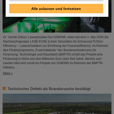
Alle zulassen und fortsetzen
Dr. Yannik Zobus, Laserphysiker bei GSI/FAIR, leitet seit dem 1. Mai 2026 die
Nachwuchsgruppe LASE-FUSE (LAser Simulation for Enhanced FUSion
Efficiency – Lasersimulation zur Erhöhung der Fusionseffizienz). Im Rahmen
des Förderprogramms „Fusionstalente“ des Bundesministeriums für
Forschung, Technologie und Raumfahrt (BMFTR) erhält das Projekt eine
Förderung in Höhe von drei Millionen Euro über fünf Jahre. Bereits zum
zweiten Mal wird somit ein Projekt von GSI/FAIR im Rahmen der BMFTR-
Initiative…
Mehr »
Technischer Defekt als Brandursache bestätigt