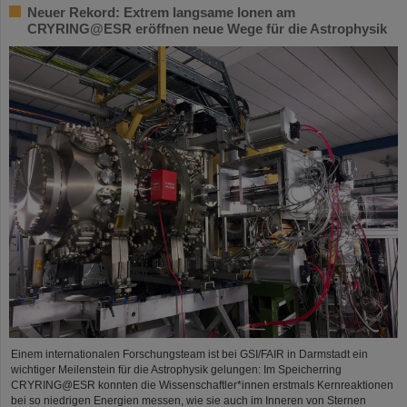
Neuer Rekord: Extrem langsame Ionen am
CRYRING@ESR eröffnen neue Wege für die Astrophysik
Einem internationalen Forschungsteam ist bei GSI/FAIR in Darmstadt ein
wichtiger Meilenstein für die Astrophysik gelungen: Im Speicherring
CRYRING@ESR konnten die Wissenschaftler*innen erstmals Kernreaktionen
bei so niedrigen Energien messen, wie sie auch im Inneren von Sternen