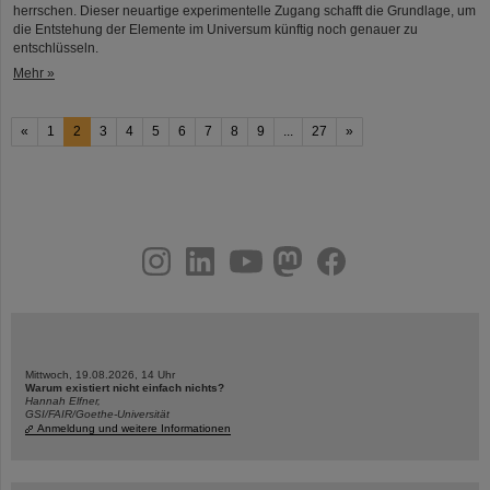
herrschen. Dieser neuartige experimentelle Zugang schafft die Grundlage, um
die Entstehung der Elemente im Universum künftig noch genauer zu
entschlüsseln.
Mehr »
«
1
2
3
4
5
6
7
8
9
...
27
»
instagram
linkedin
youtube
helmholtz.social
facebook
Mittwoch, 19.08.2026, 14 Uhr
Warum existiert nicht einfach nichts?
Hannah Elfner,
GSI/FAIR/Goethe-Universität
Anmeldung und weitere Informationen