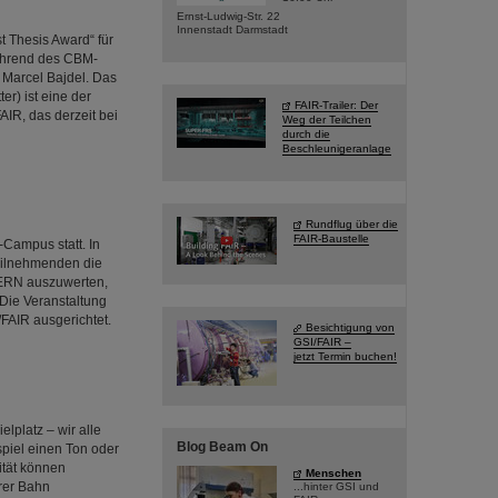
Ernst-Ludwig-Str. 22
Innenstadt Darmstadt
 Thesis Award“ für
ährend des CBM-
 Marcel Bajdel. Das
r) ist eine der
FAIR-Trailer: Der
IR, das derzeit bei
Weg der Teilchen
durch die
Beschleunigeranlage
Rundflug über die
FAIR-Baustelle
Campus statt. In
Teilnehmenden die
ERN auszuwerten,
 Die Veranstaltung
FAIR ausgerichtet.
Besichtigung von
GSI/FAIR –
jetzt Termin buchen!
platz – wir alle
Blog Beam On
piel einen Ton oder
ität können
Menschen
rer Bahn
...hinter GSI und