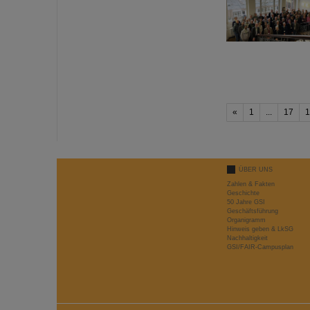
«
1
...
17
1
ÜBER UNS
Zahlen & Fakten
Geschichte
50 Jahre GSI
Geschäftsführung
Organigramm
Hinweis geben & LkSG
Nachhaltigkeit
GSI/FAIR-Campusplan