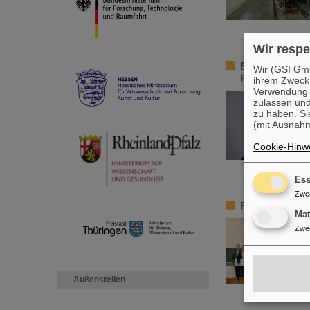
Wir respe
Beratungsgrem
Wir (GSI Gmb
Fournier als 
ihrem Zweck
Verwendung v
zulassen und
zu haben. Si
(mit Ausnahm
Cookie-Hinwe
Ess
Zwe
FAIR-GENCO-J
Ma
Zwe
Außenstellen