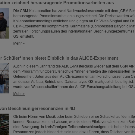
tion zeichnet herausragende Promotionsarbeiten aus
Die CBM-Kollaboration hat zwei Nachwuchsforschende mit dem „CBM Best
herausragende Promotionsarbeiten ausgezeichnet. Die Preise wurden w
Kollaborationsmeetings verliehen und gingen an Dr. Vikas Singhal und Dr.
CBM-Experiment für komprimierte Kernmaterie (Compressed Baryonic Matte
zentralen Forschungssäulen des internationalen Beschleunigerzentrums FA
GSI entsteht.
Mehr »
r Schüler*innen bietet Einblick in das ALICE-Experiment
Auch in diesem Jahr fand die ALICE-Masterclass wieder auf dem GSI/FAIR-
dem Programm für Oberstufenschüler*innen erhielten die interessierten 
Gelegenheit Daten aus dem ALICE-Experiment am Forschungszentrum C
an dessen Aufbau, Betrieb und Datenanalyse GSI maßgeblich beteiligt ist.
wurde von Wissenschaftler*innen der ALICE-Forschungsabteilung bei GSI/
Mehr »
von Beschleunigerresonanzen in 4D
Ob beim Hören von Musik oder beim Schieben einer Schaukel auf dem Spiel
kennen Resonanzen und wissen, wie sie einen Effekt verstärken, zum Beis
eine Bewegung. In kreisförmigen Teilchenbeschleunigern mit hoher Intens
Resonanzen jedoch hinderlich sein und dazu führen, dass Teilchen von ih