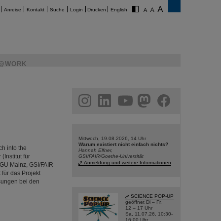
Anreise
Kontakt
Suche
Login
Drucken
English
@WORK
am
linkedin
youtube
helmholtz.social
facebook
Mittwoch, 19.08.2026, 14 Uhr
Warum existiert nicht einfach nichts?
h into the
Hannah Elfner,
Institut für
GSI/FAIR/Goethe-Universität
Anmeldung und weitere Informationen
 JGU Mainz, GSI/FAIR
für das Projekt
ssungen bei den
SCIENCE POP-UP
geöffnet Di – Fr,
12 – 17 Uhr
Sa, 11.07.26, 10:30-
16:00 Uhr