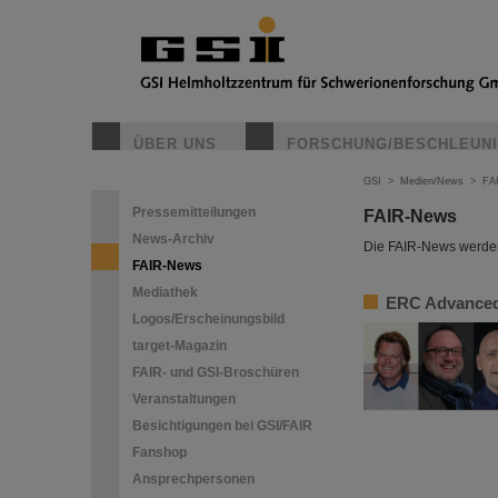
ÜBER UNS
FORSCHUNG/BESCHLEUN
GSI
>
Medien/News
>
FA
Pressemitteilungen
FAIR-News
News-Archiv
Die FAIR-News werden 
FAIR-News
Mediathek
ERC Advanced 
Logos/Erscheinungsbild
target-Magazin
FAIR- und GSI-Broschüren
Veranstaltungen
Besichtigungen bei GSI/FAIR
Fanshop
Ansprechpersonen