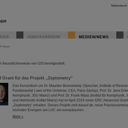
Telefonbuch
IGER
JOBS/KARRIERE
MEDIEN/NEWS
IR-News
instagr
freundlicherweise von GSI bereitgestellt.
Grant für das Projekt „Zeptometry“
Das Konsortium um Dr. Maarten Boonekamp (Sprecher, Institute of Researc
Fundamental Laws of the Universe, CEA, Paris-Saclay), Prof. Dr. Jens Erler (
Kernphysik, JGU Mainz) und Prof. Dr. Frank Maas (Institut für Kernphysik,
und Helmholtz-Institut Mainz) hat im April 2024 einen ERC Advanced Grant 
„Zeptometry” erhalten. Dieses Projekt zielt darauf ab, neue Präzisionsme
höchsten Energien am LHC am europäischen…
Mehr »