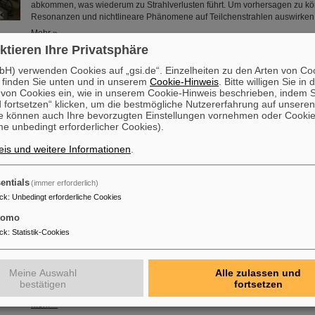
abkommen, was wiederum zu Strahlverlusten führt. Um vorhersagen zu kö
Resonanzen und nichtlineare Phänomene auf Teilchenstrahlen auswirke
Mehr »
ktieren Ihre Privatsphäre
ium des Bundes: Ministerin ernennt GSI-Forscherin Professori
H) verwenden Cookies auf „gsi.de“. Einzelheiten zu den Arten von Co
stellvertretende Vorsitzende der Strahlenschutzkommission
 finden Sie unten und in unserem
Cookie-Hinweis
. Bitte willigen Sie in 
on Cookies ein, wie in unserem Cookie-Hinweis beschrieben, indem Si
Die große Expertise der Forschenden am GSI Helmholtzzentrum für Schw
 fortsetzen“ klicken, um die bestmögliche Nutzererfahrung auf unsere
und am derzeit entstehenden Beschleunigerzentrum FAIR ist gefragt. Aktuel
e können auch Ihre bevorzugten Einstellungen vornehmen oder Cooki
Claudia Fournier aus der GSI-Abteilung Biophysik von Bundesumweltminis
e unbedingt erforderlicher Cookies).
zur stellvertretenden Vorsitzenden der Strahlenschutzkommission (SSK) 
Gremium berät das Bundesministerium für Umwelt, Naturschutz, nukleare 
is und weitere Informationen
.
Verbraucherschutz (BMUV) in allen Fragen....
Mehr »
entials
(immer erforderlich)
ck
:
Unbedingt erforderliche Cookies
ahrestagung und Preisverleihung
tomo
Die diesjährige Jahrestagung der „FAIR-GSI Exotic Nuclei Community (GE
ck
:
Statistik-Cookies
Kurzem im Rahmen des „NUSTAR Annual Meeting“ bei GSI/FAIR statt. Ne
Festkolloquium und der Preisträgersitzung gab es Gelegenheit zu Gespräc
Mitgliedern und Freund*innen von GENCO. Den Festvortrag hielt Professo
Meine Auswahl
Alle zulassen und
(Univ. Jyväskylä, Finnland) zum Thema „Präzisionsexperimente mit gestop
bestätigen
fortsetzen
Atomkernen“.
Mehr »