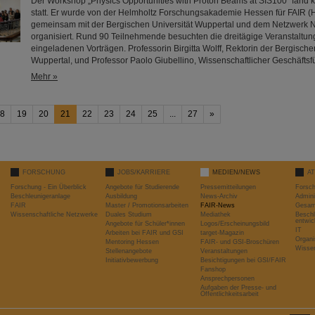
Der Workshop „Physics Opportunities with Proton Beams at SIS100“ fand k
statt. Er wurde von der Helmholtz Forschungsakademie Hessen für FAIR (
gemeinsam mit der Bergischen Universität Wuppertal und dem Netzwerk
organisiert. Rund 90 Teilnehmende besuchten die dreitägige Veranstaltun
eingeladenen Vorträgen. Professorin Birgitta Wolff, Rektorin der Bergische
Wuppertal, und Professor Paolo Giubellino, Wissenschaftlicher Geschäfts
Mehr »
8
19
20
21
22
23
24
25
...
27
»
FORSCHUNG
JOBS/KARRIERE
MEDIEN/NEWS
A
Forschung - Ein Überblick
Angebote für Studierende
Pressemitteilungen
Forsc
Beschleunigeranlage
Ausbildung
News-Archiv
Admini
FAIR
Master / Promotionsarbeiten
FAIR-News
Gesamt
Wissenschaftliche Netzwerke
Duales Studium
Mediathek
Beschl
entwic
Angebote für Schüler*innen
Logos/Erscheinungsbild
IT
Arbeiten bei FAIR und GSI
target-Magazin
Organi
Mentoring Hessen
FAIR- und GSI-Broschüren
Wissen
Stellenangebote
Veranstaltungen
Initiativbewerbung
Besichtigungen bei GSI/FAIR
Fanshop
Ansprechpersonen
Aufgaben der Presse- und
Öffentlichkeitsarbeit