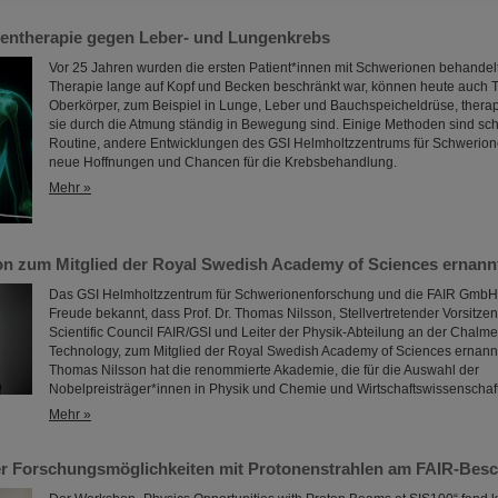
entherapie gegen Leber- und Lungenkrebs
Vor 25 Jahren wurden die ersten Patient*innen mit Schwerionen behandel
Therapie lange auf Kopf und Becken beschränkt war, können heute auch 
Oberkörper, zum Beispiel in Lunge, Leber und Bauchspeicheldrüse, thera
sie durch die Atmung ständig in Bewegung sind. Einige Methoden sind sch
Routine, andere Entwicklungen des GSI Helmholtzzentrums für Schwerion
neue Hoffnungen und Chancen für die Krebsbehandlung.
Mehr »
n zum Mitglied der Royal Swedish Academy of Sciences ernann
Das GSI Helmholtzzentrum für Schwerionenforschung und die FAIR GmbH
Freude bekannt, dass Prof. Dr. Thomas Nilsson, Stellvertretender Vorsitzen
Scientific Council FAIR/GSI und Leiter der Physik-Abteilung an der Chalmer
Technology, zum Mitglied der Royal Swedish Academy of Sciences ernan
Thomas Nilsson hat die renommierte Akademie, die für die Auswahl der
Nobelpreisträger*innen in Physik und Chemie und Wirtschaftswissenscha
Mehr »
 Forschungsmöglichkeiten mit Protonenstrahlen am FAIR-Besc