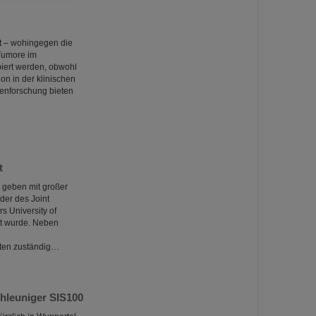
t – wohingegen die
Tumore im
piert werden, obwohl
on in der klinischen
enforschung bieten
t
 geben mit großer
der des Joint
s University of
nt wurde. Neben
ften zuständig…
hleuniger SIS100