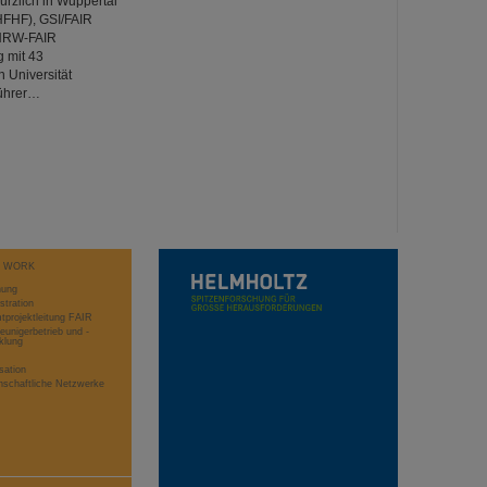
ürzlich in Wuppertal
HFHF), GSI/FAIR
 NRW-FAIR
g mit 43
n Universität
führer…
T WORK
hung
stration
projektleitung FAIR
eunigerbetrieb und -
klung
sation
schaftliche Netzwerke