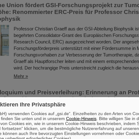
e Union fördert GSI-Forschungsprojekt zur Tumo
öhe: Renommierter ERC-Preis für Professor Chris
ophysik
Professor Christian Graeff aus der GSI-Abteilung Biophysik is
begehrten Consolidator-Grant des Europäischen Forschungsr
Research Council, ERC) ausgezeichnet worden. Der angese
Forschungsförderpreis unterstützt mit einer Fördersumme in M
Forschungsvorhaben zur Verbesserung der Tumortherapie, da
Graeff als Hauptforscher leiten und mit einem entsprechend
wird. Der hochrangige Preis unterstreicht zugleich die herau
Mehr »
oquium und Preisverleihung: Erinnerung an Pro
aft - Drei junge Forschende erhalten Christoph-
ktieren Ihre Privatsphäre
H) verwenden Cookies auf „gsi.de“. Einzelheiten zu den Arten von Co
Es war die Würdigung einer außergewöhnlichen Lebensleistun
 finden Sie unten und in unserem
Cookie-Hinweis
. Bitte willigen Sie in 
ein Ansporn für den wissenschaftlichen Nachwuchs: Mit einem 
on Cookies ein, wie in unserem Cookie-Hinweis beschrieben, indem Si
 fortsetzen“ klicken, um die bestmögliche Nutzererfahrung auf unsere
Gedenkkolloquium auf dem GSI/FAIR-Campus in Darmstadt eh
e können auch Ihre bevorzugten Einstellungen vornehmen oder Cooki
Abteilung Biophysik den in März 2023 verstorbenen Biophysik
e unbedingt erforderlicher Cookies).