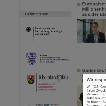
Europäisch
Millionenh
Gefördert von
aus der Bi
Gedenkkoll
Gerhard Kr
Wir respe
Preis
Wir (GSI Gmb
ihrem Zweck
Verwendung v
zulassen und
zu haben. Si
(mit Ausnahm