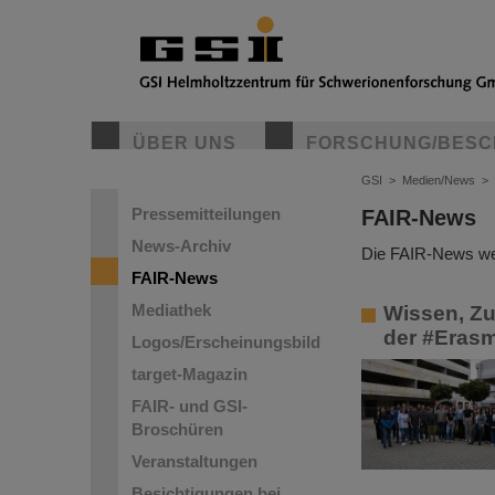
ÜBER UNS
FORSCHUNG/BESC
GSI
>
Medien/News
>
Pressemitteilungen
FAIR-News
News-Archiv
Die FAIR-News wer
FAIR-News
Mediathek
Wissen, Zu
der #Eras
Logos/Erscheinungsbild
target-Magazin
FAIR- und GSI-
Broschüren
Veranstaltungen
Besichtigungen bei