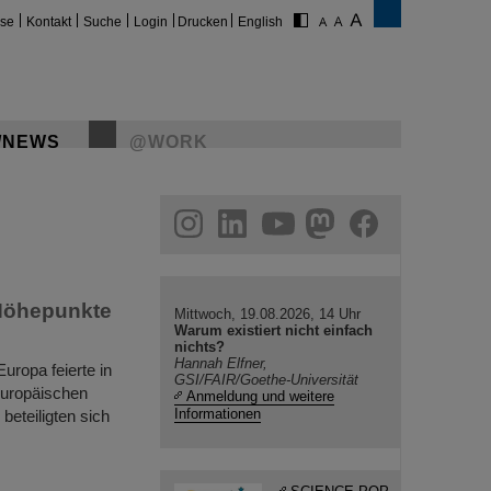
ise
Kontakt
Suche
Login
Drucken
English
/NEWS
@WORK
gram
linkedin
youtube
helmholtz.social
facebook
 Höhepunkte
Mittwoch, 19.08.2026, 14 Uhr
Warum existiert nicht einfach
nichts?
Hannah Elfner,
uropa feierte in
GSI/FAIR/Goethe-Universität
Europäischen
Anmeldung und weitere
Informationen
eteiligten sich