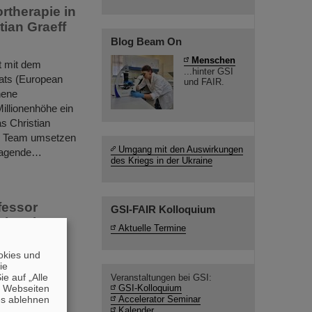
rtherapie in
tian Graeff
Blog Beam On
Menschen
t mit dem
...hinter GSI
ats (European
und FAIR.
hene
illionenhöhe ein
s Christian
en Team umsetzen
Umgang mit den Auswirkungen
sragende…
des Kriegs in der Ukraine
fessor
GSI-FAIR Kolloquium
Schmelzer-
Aktuelle Termine
okies und
g und zugleich
die
feierlichen
e auf „Alle
Veranstaltungen bei GSI:
n Webseiten
GSI-Kolloquium
rte die GSI-
es ablehnen
Accelerator Seminar
-Professor
Kalender