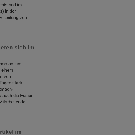
 entstand im
) in der
r Leitung von
ieren sich im
rmstadtium
t einem
en von
Tagen stark
itmach-
 auch die Fusion
Mitarbeitende
tikel im