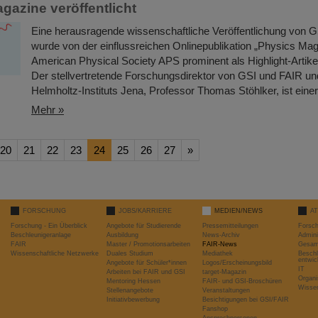
gazine veröffentlicht
Eine herausragende wissenschaftliche Veröffentlichung von 
wurde von der einflussreichen Onlinepublikation „Physics Mag
American Physical Society APS prominent als Highlight-Artikel
Der stellvertretende Forschungsdirektor von GSI und FAIR und
Helmholtz-Instituts Jena, Professor Thomas Stöhlker, ist einer
Mehr »
20
21
22
23
24
25
26
27
»
FORSCHUNG
JOBS/KARRIERE
MEDIEN/NEWS
A
Forschung - Ein Überblick
Angebote für Studierende
Pressemitteilungen
Forsc
Beschleunigeranlage
Ausbildung
News-Archiv
Admini
FAIR
Master / Promotionsarbeiten
FAIR-News
Gesamt
Wissenschaftliche Netzwerke
Duales Studium
Mediathek
Beschl
entwic
Angebote für Schüler*innen
Logos/Erscheinungsbild
IT
Arbeiten bei FAIR und GSI
target-Magazin
Organi
Mentoring Hessen
FAIR- und GSI-Broschüren
Wissen
Stellenangebote
Veranstaltungen
Initiativbewerbung
Besichtigungen bei GSI/FAIR
Fanshop