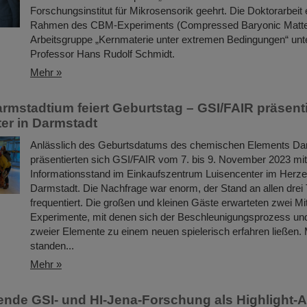
Forschungsinstitut für Mikrosensorik geehrt. Die Doktorarbeit
Rahmen des CBM-Experiments (Compressed Baryonic Matter
Arbeitsgruppe „Kernmaterie unter extremen Bedingungen“ unte
Professor Hans Rudolf Schmidt.
Mehr »
rmstadtium feiert Geburtstag – GSI/FAIR präsent
er in Darmstadt
Anlässlich des Geburtsdatums des chemischen Elements Da
präsentierten sich GSI/FAIR vom 7. bis 9. November 2023 mi
Informationsstand im Einkaufszentrum Luisencenter im Herz
Darmstadt. Die Nachfrage war enorm, der Stand an allen drei 
frequentiert. Die großen und kleinen Gäste erwarteten zwei M
Experimente, mit denen sich der Beschleunigungsprozess und
zweier Elemente zu einem neuen spielerisch erfahren ließen. 
standen...
Mehr »
nde GSI- und HI-Jena-Forschung als Highlight-Ar