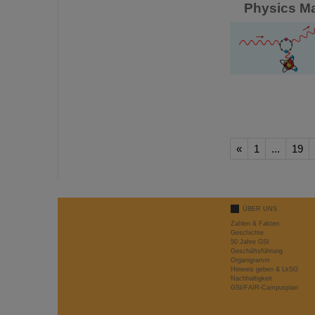
Physics Ma
«
1
...
19
ÜBER UNS
Zahlen & Fakten
Geschichte
50 Jahre GSI
Geschäftsführung
Organigramm
Hinweis geben & LkSG
Nachhaltigkeit
GSI/FAIR-Campusplan