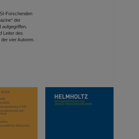
GSI-Forschenden
azine“ der
 aufgegriffen.
 Leiter des
 der vier Autoren.
T WORK
hung
stration
projektleitung FAIR
eunigerbetrieb und -
klung
sation
schaftliche Netzwerke