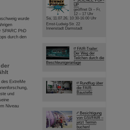
SCIENCE POP-
UP
geöffnet Di – Fr,
12 – 17 Uhr
unschweig wurde
Sa, 11.07.26, 10:30-16:00 Uhr
Ernst-Ludwig-Str. 22
ährigen
Innenstadt Darmstadt
Der SPARC PhD
ops durch den
FAIR-Trailer:
Der Weg der
Teilchen durch die
Beschleunigeranlage
 der
hlt
r des ExtreMe
Rundflug über
onenforschung,
die FAIR-
Baustelle
nste und
seine
lem Niveau
Besichtigung
von GSI/FAIR –
jetzt Termin
buchen!