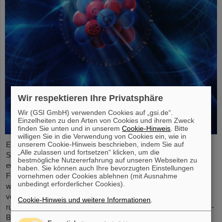
Wir respektieren Ihre Privatsphäre
Wir (GSI GmbH) verwenden Cookies auf „gsi.de“.
Einzelheiten zu den Arten von Cookies und ihrem Zweck
finden Sie unten und in unserem
Cookie-Hinweis
. Bitte
willigen Sie in die Verwendung von Cookies ein, wie in
unserem Cookie-Hinweis beschrieben, indem Sie auf
Einem internationalen Forschungsteam ist ein entscheidender
„Alle zulassen und fortsetzen“ klicken, um die
Schritt zu einer neuen Generation von Atomuhren gelungen. Am
bestmögliche Nutzererfahrung auf unseren Webseiten zu
europäischen Röntgenlaser European XFEL haben die
haben. Sie können auch Ihre bevorzugten Einstellungen
Forschenden auf Basis des Elements Scandium einen
vornehmen oder Cookies ablehnen (mit Ausnahme
unbedingt erforderlicher Cookies).
wesentlich exakteren Taktgeber erzeugt, der eine Genauigkeit
von einer Sekunde in 300 Milliarden Jahren ermöglicht – das ist
Cookie-Hinweis und weitere Informationen
.
rund tausendmal präziser als die Standard-Atomuhr auf Cäsium-
Basis. Das Team, zu dem auch Wissenschaftler*innen des