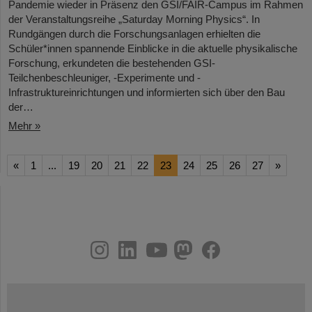
Pandemie wieder in Präsenz den GSI/FAIR-Campus im Rahmen
der Veranstaltungsreihe „Saturday Morning Physics“. In
Rundgängen durch die Forschungsanlagen erhielten die
Schüler*innen spannende Einblicke in die aktuelle physikalische
Forschung, erkundeten die bestehenden GSI-
Teilchenbeschleuniger, -Experimente und -
Infrastruktureinrichtungen und informierten sich über den Bau
der…
Mehr »
«
1
...
19
20
21
22
23
24
25
26
27
»
instagram
linkedin
youtube
helmholtz.social
facebook