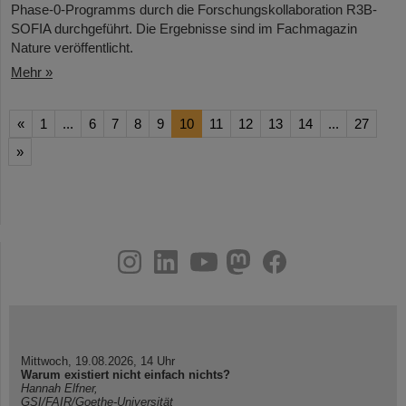
Phase-0-Programms durch die Forschungskollaboration R3B-
SOFIA durchgeführt. Die Ergebnisse sind im Fachmagazin
Nature veröffentlicht.
Mehr »
«
1
...
6
7
8
9
10
11
12
13
14
...
27
»
instagram
linkedin
youtube
helmholtz.social
facebook
Mittwoch, 19.08.2026, 14 Uhr
Warum existiert nicht einfach nichts?
Hannah Elfner,
GSI/FAIR/Goethe-Universität