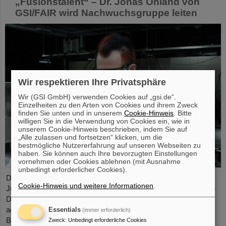
„Fusionstalent“ – Dr. Jonas Ohland von
GSI/FAIR wird Nachwuchsgruppe leiten
Wir respektieren Ihre Privatsphäre
Wir (GSI GmbH) verwenden Cookies auf „gsi.de“.
Einzelheiten zu den Arten von Cookies und ihrem Zweck
finden Sie unten und in unserem
Cookie-Hinweis
. Bitte
willigen Sie in die Verwendung von Cookies ein, wie in
unserem Cookie-Hinweis beschrieben, indem Sie auf
„Alle zulassen und fortsetzen“ klicken, um die
bestmögliche Nutzererfahrung auf unseren Webseiten zu
haben. Sie können auch Ihre bevorzugten Einstellungen
vornehmen oder Cookies ablehnen (mit Ausnahme
unbedingt erforderlicher Cookies).
Dr. Jonas Ohland, Laserphysiker bei GSI/FAIR, wird ab dem 1.
Cookie-Hinweis und weitere Informationen
.
Juni die Nachwuchsgruppe ALADIN (Adaptiv Laser Architecture
Development and INtegration, dt. Entwicklung und Integration
adaptiver Laserarchitektur) leiten. Dazu erhält er durch das
Essentials
(immer erforderlich)
Bundesministerium für Forschung, Technologie und Raumfahrt
Zweck
:
Unbedingt erforderliche Cookies