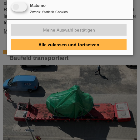
eine Fördersumme von 2,8 Millionen Euro über fünf Jahre im
Matomo
Rahmen des Programms „Fusionstalente“. Das ALADIN-Projekt
Zweck
:
Statistik-Cookies
legt einen Grundstein zur Verwirklichung stabiler, effizienter Laser
für die ...
Meine Auswahl bestätigen
Mehr »
Alle zulassen und fortsetzen
Erste Super-FRS-Komponente auf FAIR-
Baufeld transportiert