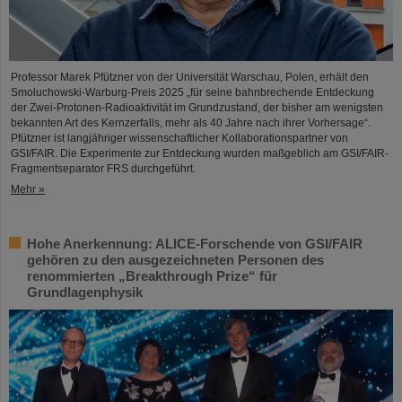
Professor Marek Pfützner von der Universität Warschau, Polen, erhält den
Smoluchowski-Warburg-Preis 2025 „für seine bahnbrechende Entdeckung
der Zwei-Protonen-Radioaktivität im Grundzustand, der bisher am wenigsten
bekannten Art des Kernzerfalls, mehr als 40 Jahre nach ihrer Vorhersage“.
Pfützner ist langjähriger wissenschaftlicher Kollaborationspartner von
GSI/FAIR. Die Experimente zur Entdeckung wurden maßgeblich am GSI/FAIR-
Fragmentseparator FRS durchgeführt.
Mehr »
Hohe Anerkennung: ALICE-Forschende von GSI/FAIR
gehören zu den ausgezeichneten Personen des
renommierten „Breakthrough Prize“ für
Grundlagenphysik