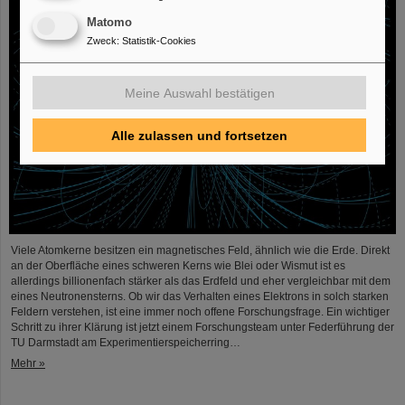
Matomo
Zweck
:
Statistik-Cookies
Meine Auswahl bestätigen
Alle zulassen und fortsetzen
Viele Atomkerne besitzen ein magnetisches Feld, ähnlich wie die Erde. Direkt
an der Oberfläche eines schweren Kerns wie Blei oder Wismut ist es
allerdings billionenfach stärker als das Erdfeld und eher vergleichbar mit dem
eines Neutronensterns. Ob wir das Verhalten eines Elektrons in solch starken
Feldern verstehen, ist eine immer noch offene Forschungsfrage. Ein wichtiger
Schritt zu ihrer Klärung ist jetzt einem Forschungsteam unter Federführung der
TU Darmstadt am Experimentierspeicherring…
Mehr »