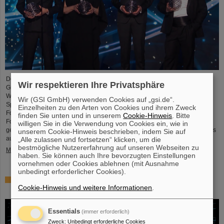
Der renommierte US-amerikanischen „Breakthrough Prize“ für
Wir respektieren Ihre Privatsphäre
Grundlagenphysik geht in diesem Jahr an die vier
Wissenschaftskollaborationen ALICE, ATLAS, CMS, and LHCb am
Wir (GSI GmbH) verwenden Cookies auf „gsi.de“.
Speicherring LHC (Large Hadron Collider ) des europäischen
Einzelheiten zu den Arten von Cookies und ihrem Zweck
Forschungszentrums CERN . Auch mehr als 40 frühere und aktuelle ALICE-
finden Sie unten und in unserem
Cookie-Hinweis
. Bitte
Forschende von GSI/FAIR sind maßgeblich daran beteiligt und wurden nun
willigen Sie in die Verwendung von Cookies ein, wie in
gemeinsam mit ihren Wissenschaftskolleg*innen mit dem angesehenen Preis
unserem Cookie-Hinweis beschrieben, indem Sie auf
ausgezeichnet, der mit drei Millionen US-Dollar dotiert ist…
„Alle zulassen und fortsetzen“ klicken, um die
bestmögliche Nutzererfahrung auf unseren Webseiten zu
Mehr »
haben. Sie können auch Ihre bevorzugten Einstellungen
vornehmen oder Cookies ablehnen (mit Ausnahme
unbedingt erforderlicher Cookies).
Physiker*innen testen Quantentheorie mit Atomkernen
Cookie-Hinweis und weitere Informationen
.
aus einer Kernreaktion
Essentials
(immer erforderlich)
Zweck
:
Unbedingt erforderliche Cookies