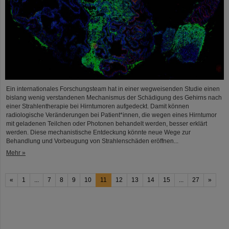
Ein internationales Forschungsteam hat in einer wegweisenden Studie einen
bislang wenig verstandenen Mechanismus der Schädigung des Gehirns nach
einer Strahlentherapie bei Hirntumoren aufgedeckt. Damit können
radiologische Veränderungen bei Patient*innen, die wegen eines Hirntumor
mit geladenen Teilchen oder Photonen behandelt werden, besser erklärt
werden. Diese mechanistische Entdeckung könnte neue Wege zur
Behandlung und Vorbeugung von Strahlenschäden eröffnen...
Mehr »
«
1
...
7
8
9
10
11
12
13
14
15
...
27
»