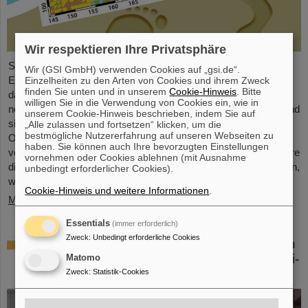
Wir respektieren Ihre Privatsphäre
Seit der Jahrtausendwende wurden sechs neue chemische
Wir (GSI GmbH) verwenden Cookies auf „gsi.de“.
Elemente entdeckt und in das Periodensystem der Elemente,
Einzelheiten zu den Arten von Cookies und ihrem Zweck
finden Sie unten und in unserem
Cookie-Hinweis
. Bitte
das Symbol der Chemie schlechthin, aufgenommen. Diese
willigen Sie in die Verwendung von Cookies ein, wie in
neuen Elemente haben hohe Ordnungszahlen von bis zu 118 und
unserem Cookie-Hinweis beschrieben, indem Sie auf
sind deutlich schwerer als Uran, das Element mit der höchsten
„Alle zulassen und fortsetzen“ klicken, um die
bestmögliche Nutzererfahrung auf unseren Webseiten zu
Ordnungszahl (92), das in größeren Mengen auf der Erde
haben. Sie können auch Ihre bevorzugten Einstellungen
vorkommt. Dies wirft Fragen auf, unter anderem wie viele weitere
vornehmen oder Cookies ablehnen (mit Ausnahme
dieser superschweren Spezies noch auf ihre Entdeckung warten,
unbedingt erforderlicher Cookies).
wo – wenn überhaupt – eine ...
Cookie-Hinweis und weitere Informationen
.
Mehr »
Essentials
(immer erforderlich)
Zweck
:
Unbedingt erforderliche Cookies
Überprüfung der Quantenelektrodynamik in
extremen Feldern mit dem schwersten Zwei-
Matomo
Elektronen-Ion
Zweck
:
Statistik-Cookies