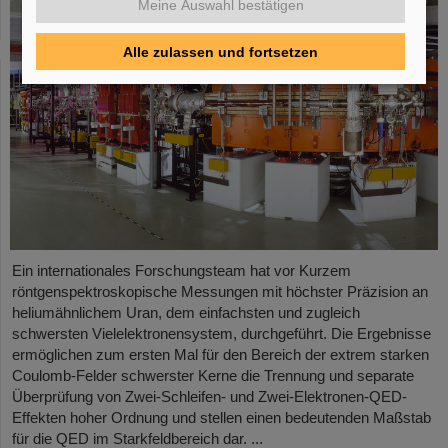
Meine Auswahl bestätigen
Alle zulassen und fortsetzen
Ein internationales Forschungsteam hat vor Kurzem
röntgenspektroskopische Messungen mit höchster Präzision an
heliumähnlichem Uran, dem einfachsten und zugleich
schwersten Vielelektronensystem, durchgeführt. Die Ergebnisse
ermöglichen zum ersten Mal für den Bereich der extrem starken
Coulomb-Felder schwerster Kerne die Trennung und separate
Überprüfung von Zwei-Schleifen- und Zwei-Elektronen-QED-
Effekten hoher Ordnung und stellen einen bedeutenden Maßstab
für die QED im Starkfeldbereich dar. ...