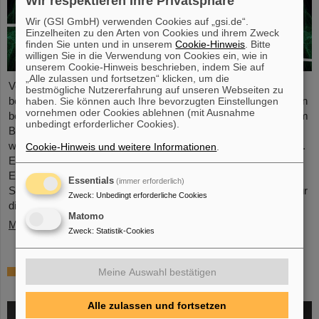
Wir respektieren Ihre Privatsphäre
Wir (GSI GmbH) verwenden Cookies auf „gsi.de“.
Einzelheiten zu den Arten von Cookies und ihrem Zweck
finden Sie unten und in unserem
Cookie-Hinweis
. Bitte
willigen Sie in die Verwendung von Cookies ein, wie in
unserem Cookie-Hinweis beschrieben, indem Sie auf
„Alle zulassen und fortsetzen“ klicken, um die
Vor 25 Jahren wurden die ersten Patient*innen mit Schwerionen
bestmögliche Nutzererfahrung auf unseren Webseiten zu
behandelt – wohingegen die Therapie lange auf Kopf und Becken
haben. Sie können auch Ihre bevorzugten Einstellungen
vornehmen oder Cookies ablehnen (mit Ausnahme
beschränkt war, können heute auch Tumore im Oberkörper, zum
unbedingt erforderlicher Cookies).
Beispiel in Lunge, Leber und Bauchspeicheldrüse, therapiert
werden, obwohl sie durch die Atmung ständig in Bewegung sind.
Cookie-Hinweis und weitere Informationen
.
Einige Methoden sind schon in der klinischen Routine, andere
Entwicklungen des GSI Helmholtzzentrums für
Essentials
(immer erforderlich)
Schwerionenforschung bieten neue Hoffnungen und Chancen für
Zweck
:
Unbedingt erforderliche Cookies
die Krebsbehandlung.
Matomo
Mehr »
Zweck
:
Statistik-Cookies
Thomas Nilsson zum Mitglied der Royal
Meine Auswahl bestätigen
Swedish Academy of Sciences ernannt
Alle zulassen und fortsetzen