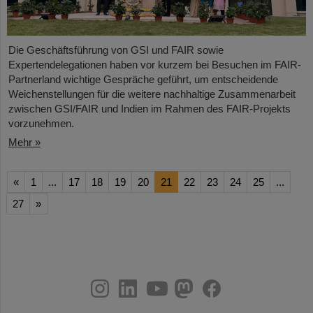
Die Geschäftsführung von GSI und FAIR sowie
Expertendelegationen haben vor kurzem bei Besuchen im FAIR-
Partnerland wichtige Gespräche geführt, um entscheidende
Weichenstellungen für die weitere nachhaltige Zusammenarbeit
zwischen GSI/FAIR und Indien im Rahmen des FAIR-Projekts
vorzunehmen.
Mehr »
«
1
...
17
18
19
20
21
22
23
24
25
...
27
»
instagram
linkedin
youtube
helmholtz.social
facebook