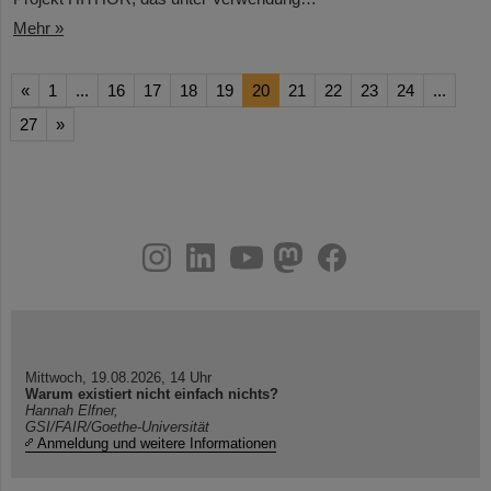
Mehr »
«
1
...
16
17
18
19
20
21
22
23
24
...
27
»
instagram
linkedin
youtube
helmholtz.social
facebook
Mittwoch, 19.08.2026, 14 Uhr
Warum existiert nicht einfach nichts?
Hannah Elfner,
GSI/FAIR/Goethe-Universität
Anmeldung und weitere Informationen