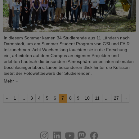
In diesem Sommer kamen 34 Studierende aus 11 Ländern nach
Darmstadt, um am Summer Student Program von GSI und FAIR
teilzunehmen. Acht Wochen lang tauchten sie in die Forschung
ein, arbeiteten auf dem Campus an eigenen Projekten und
erlebten hautnah die besondere Atmosphäre eines internationalen
Beschleunigerlabors. Einen besonderen Blick hinter die Kulissen
bietet der Fotowettbewerb der Studierenden.
Mehr »
«
1
...
3
4
5
6
7
8
9
10
11
...
27
»
instagram
linkedin
youtube
helmholtz.social
facebook