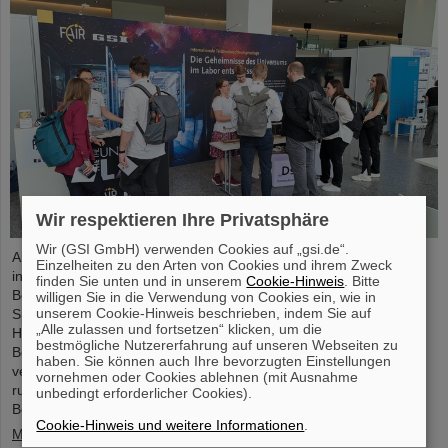
Wir respektieren Ihre Privatsphäre
Wir (GSI GmbH) verwenden Cookies auf „gsi.de“.
Am Freitag, den 3. Oktober, lädt die Hessische Landesvertretung
Einzelheiten zu den Arten von Cookies und ihrem Zweck
in Berlin von 11:00 bis 18:00 Uhr zum Tag der offenen Tür ein.
finden Sie unten und in unserem
Cookie-Hinweis
. Bitte
Besucher*innen erwartet ein spannender Einblick in Hessens
willigen Sie in die Verwendung von Cookies ein, wie in
unserem Cookie-Hinweis beschrieben, indem Sie auf
Spitzenforschung und zukunftsweisende Projekte. Auch das GSI
„Alle zulassen und fortsetzen“ klicken, um die
Helmholtzzentrum für Schwerionenforschung und das künftige
bestmögliche Nutzererfahrung auf unseren Webseiten zu
Beschleunigerzentrum FAIR sind mit einem interaktiven Stand
haben. Sie können auch Ihre bevorzugten Einstellungen
vertreten und bieten spannende Einblicke und Mitmachaktionen
vornehmen oder Cookies ablehnen (mit Ausnahme
rund um das Forschungszentrum in Darmstadt. Dabei können
unbedingt erforderlicher Cookies).
Besucher*innen…
Cookie-Hinweis und weitere Informationen
.
Mehr »