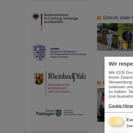
Gleich zwei 
Wir respe
Wir (GSI Gmb
ihrem Zweck
Verwendung v
GSI/FAIR fö
zulassen und
zu haben. Si
(mit Ausnahm
Cookie-Hinwe
Ess
Zwe