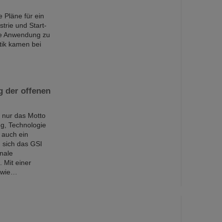
e Pläne für ein
strie und Start-
die Anwendung zu
tik kamen bei
g der offenen
t nur das Motto
g, Technologie
 auch ein
 sich das GSI
nale
 Mit einer
sowie…