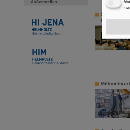
Außenstellen
Ma
Zwe
Sensoren fü
entwickeln n
Millimeterar