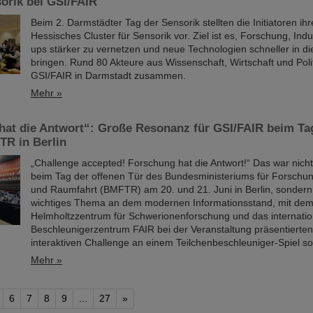
orik bei GSI/FAIR
Beim 2. Darmstädter Tag der Sensorik stellten die Initiatoren ihr
Hessisches Cluster für Sensorik vor. Ziel ist es, Forschung, Indu
ups stärker zu vernetzen und neue Technologien schneller in 
bringen. Rund 80 Akteure aus Wissenschaft, Wirtschaft und Poli
GSI/FAIR in Darmstadt zusammen.
Mehr »
hat die Antwort“: Große Resonanz für GSI/FAIR beim Ta
TR in Berlin
„Challenge accepted! Forschung hat die Antwort!“ Das war nich
beim Tag der offenen Tür des Bundesministeriums für Forschun
und Raumfahrt (BMFTR) am 20. und 21. Juni in Berlin, sondern
wichtiges Thema an dem modernen Informationsstand, mit dem
Helmholtzzentrum für Schwerionenforschung und das internatio
Beschleunigerzentrum FAIR bei der Veranstaltung präsentierten.
interaktiven Challenge an einem Teilchenbeschleuniger-Spiel 
Mehr »
6
7
8
9
...
27
»