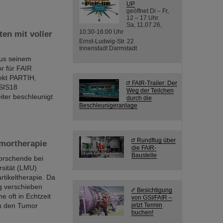
UP
geöffnet Di – Fr,
12 – 17 Uhr
Sa, 11.07.26,
10:30-16:00 Uhr
en mit voller
Ernst-Ludwig-Str. 22
Innenstadt Darmstadt
aus seinem
or für FAIR
jekt PARTIH,
FAIR-Trailer: Der
 SIS18
Weg der Teilchen
iter beschleunigt
durch die
Beschleunigeranlage
Rundflug über
mortherapie
die FAIR-
Baustelle
Forschende bei
sität (LMU)
tikeltherapie. Da
g verschieben
Besichtigung
 oft in Echtzeit
von GSI/FAIR –
an den Tumor
jetzt Termin
buchen!