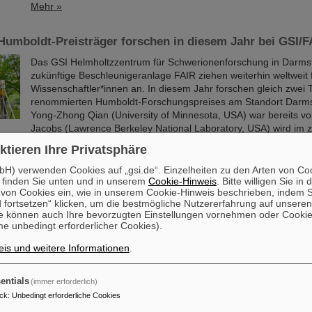
Mehr »
Humboldt-Preisträger forschen in diesem Jahr bei GSI/F
Das GSI Helmholtzzentrum für Schwerionenforschung in Darmst
zukünftige Beschleunigeranlage FAIR ziehen weiterhin weltweit
Wissenschaftler*innen an. In diesem Jahr forschen gleich zwei 
renommierten Humboldt-Forschungspreises am Standort Darmst
Yong-Zhong Qian (University of Minnesota, USA) war bereits vor
Jacobs (Lawrence Berkeley National Laboratory, USA) wird im z
2026 erwartet.
ktieren Ihre Privatsphäre
Mehr »
H) verwenden Cookies auf „gsi.de“. Einzelheiten zu den Arten von Co
 finden Sie unten und in unserem
Cookie-Hinweis
. Bitte willigen Sie in 
on Cookies ein, wie in unserem Cookie-Hinweis beschrieben, indem Si
rdert Austausch mit studentischer Raumfahrt-Communit
 fortsetzen“ klicken, um die bestmögliche Nutzererfahrung auf unsere
e können auch Ihre bevorzugten Einstellungen vornehmen oder Cooki
Im Rahmen der BVSR-Konferenz 2026 begrüßte GSI/FAIR vor 
e unbedingt erforderlicher Cookies).
Studierende aus dem Bereich Raumfahrt und Ingenieurwissens
Campus in Darmstadt. Der Bundesverband studentischer Raumfa
is und weitere Informationen
.
(BVSR) repräsentiert auf nationalem Level Studierendengruppen
Weltraumprojekten beteiligen. Der Besuch bot spannende Einblic
Forschung und unterstrich die Bedeutung der Nachwuchsförder
entials
(immer erforderlich)
GSI/FAIR.
ck
:
Unbedingt erforderliche Cookies
Mehr »