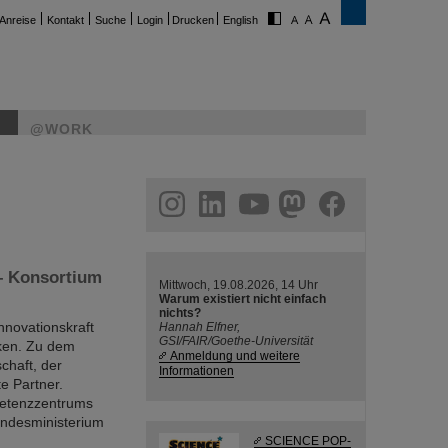
Anreise
Kontakt
Suche
Login
Drucken
English
@WORK
ram
linkedin
youtube
helmholtz.social
facebook
 – Konsortium
Mittwoch, 19.08.2026, 14 Uhr
Warum existiert nicht einfach
nichts?
nnovationskraft
Hannah Elfner,
GSI/FAIR/Goethe-Universität
rken. Zu dem
Anmeldung und weitere
chaft, der
Informationen
e Partner.
petenzzentrums
undesministerium
SCIENCE POP-