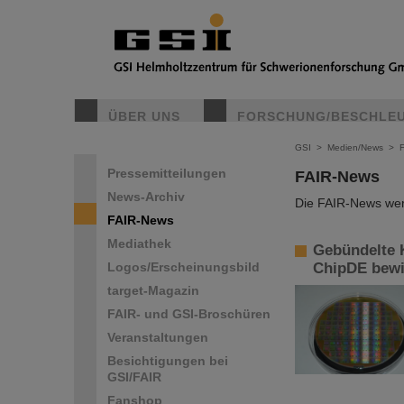
ÜBER UNS
FORSCHUNG/BESCHLE
GSI
>
Medien/News
>
Pressemitteilungen
FAIR-News
News-Archiv
Die FAIR-News werd
FAIR-News
Mediathek
Gebündelte K
Logos/Erscheinungsbild
ChipDE bewi
target-Magazin
FAIR- und GSI-Broschüren
Veranstaltungen
Besichtigungen bei
GSI/FAIR
Fanshop