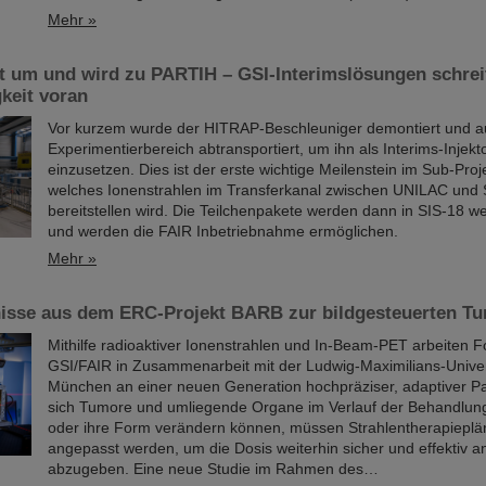
Mehr »
 um und wird zu PARTIH – GSI-Interimslösungen schreit
keit voran
Vor kurzem wurde der HITRAP-Beschleuniger demontiert und 
Experimentierbereich abtransportiert, um ihn als Interims-Injekt
einzusetzen. Dies ist der erste wichtige Meilenstein im Sub-Pro
welches Ionenstrahlen im Transferkanal zwischen UNILAC und
bereitstellen wird. Die Teilchenpakete werden dann in SIS-18 we
und werden die FAIR Inbetriebnahme ermöglichen.
Mehr »
isse aus dem ERC-Projekt BARB zur bildgesteuerten Tu
Mithilfe radioaktiver Ionenstrahlen und In-Beam-PET arbeiten 
GSI/FAIR in Zusammenarbeit mit der Ludwig-Maximilians-Univer
München an einer neuen Generation hochpräziser, adaptiver Par
sich Tumore und umliegende Organe im Verlauf der Behandlun
oder ihre Form verändern können, müssen Strahlentherapiepläne
angepasst werden, um die Dosis weiterhin sicher und effektiv 
abzugeben. Eine neue Studie im Rahmen des…