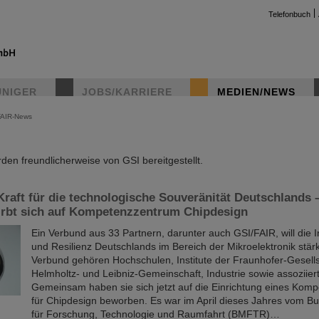
Telefonbuch
UNIGER
JOBS/KARRIERE
MEDIEN/NEWS
FAIR-News
instag
en freundlicherweise von GSI bereitgestellt.
raft für die technologische Souveränität Deutschlands
rbt sich auf Kompetenzzentrum Chipdesign
Ein Verbund aus 33 Partnern, darunter auch GSI/FAIR, will die I
und Resilienz Deutschlands im Bereich der Mikroelektronik stä
Verbund gehören Hochschulen, Institute der Fraunhofer-Gesells
Helmholtz- und Leibniz-Gemeinschaft, Industrie sowie assoziiert
Gemeinsam haben sie sich jetzt auf die Einrichtung eines Kom
für Chipdesign beworben. Es war im April dieses Jahres vom B
für Forschung, Technologie und Raumfahrt (BMFTR)…