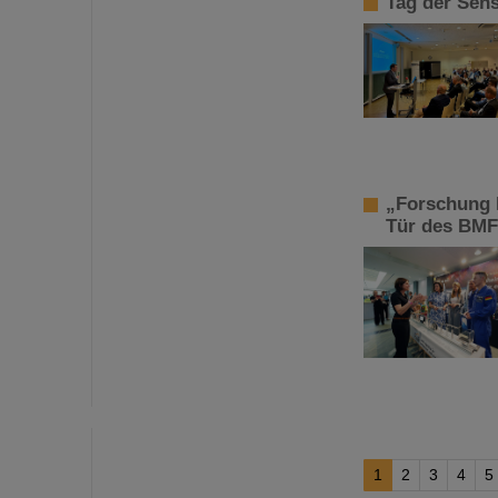
Tag der Sens
„Forschung 
Tür des BMF
1
2
3
4
5