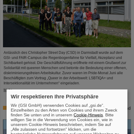
Anlässlich des Christopher Street Day (CSD) in Darmstadt wurde auf dem
GSI- und FAIR-Campus die Regenbogenfahne für Vielfalt, Akzeptanz und
Sichtbarkeit gehisst. Die Geschäftsführung eröffnete mit einem Grußwort zur
Solidarität mit queeren Menschen und betonte die Bedeutung einer offenen,
diskriminierungsfreien Arbeitskultur. Zuvor waren im Pride-Monat Juni alle
Beschäftigten zum Vortrag „Queer in der Arbeitswelt: LSBTIQA+ und
Intersektionalität im Unternehmen“ eingeladen.
Mehr »
Wir respektieren Ihre Privatsphäre
Wir (GSI GmbH) verwenden Cookies auf „gsi.de“.
Open-Access-Buch „Hans Joachim Specht – Scientist and
Einzelheiten zu den Arten von Cookies und ihrem Zweck
Visionary“ erschienen
finden Sie unten und in unserem
Cookie-Hinweis
. Bitte
willigen Sie in die Verwendung von Cookies ein, wie in
unserem Cookie-Hinweis beschrieben, indem Sie auf
„Alle zulassen und fortsetzen“ klicken, um die
bestmögliche Nutzererfahrung auf unseren Webseiten zu