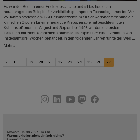
Es war der Beginn einer Erfolgsgeschichte und ist bis heute ein
herausragendes Beispiel für vorbildlich gelungenen Technologietransfer: Vor
25 Jahren starteten am GSI Helmholtzzentrum für Schwerionenforschung die
klinischen Studien für eine neuartige Krebstherapie mit beschleunigten
Kohlenstoffionen. Im August und September 1998 wurden die ersten
Patienten mit einer kompletten Kohlenstofftherapie über einen Zeitraum von
insgesamt drei Wochen behandelt. In den folgenden Jahren führte der Weg ...
Mehr »
«
1
...
19
20
21
22
23
24
25
26
27
instagram
linkedin
youtube
helmholtz.social
facebook
Mittwoch, 19.08.2026, 14 Uhr
Warum existiert nicht einfach nichts?
Hannah Elfner,