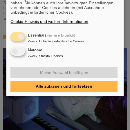
haben. Sie können auch Ihre bevorzugten Einstellungen
FAIR und GSI trauern um einen herausragenden Wissenschaftler und einen
vornehmen oder Cookies ablehnen (mit Ausnahme
der Wegbereiter für das FAIR-Projekt. Der indische Physiker Bikash Sinha ist
unbedingt erforderlicher Cookies).
am 11. August im Alter von 78 Jahren von uns gegangen.
Mehr »
Cookie-Hinweis und weitere Informationen
.
Essentials
(immer erforderlich)
25 Jahre Tumortherapie: Präzise Waffen im Kampf gegen
Zweck
:
Unbedingt erforderliche Cookies
den Krebs
Matomo
Zweck
:
Statistik-Cookies
Meine Auswahl bestätigen
Alle zulassen und fortsetzen