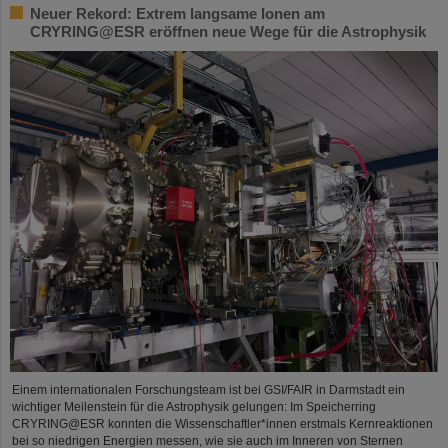
Neuer Rekord: Extrem langsame Ionen am
CRYRING@ESR eröffnen neue Wege für die Astrophysik
Einem internationalen Forschungsteam ist bei GSI/FAIR in Darmstadt ein
wichtiger Meilenstein für die Astrophysik gelungen: Im Speicherring
CRYRING@ESR konnten die Wissenschaftler*innen erstmals Kernreaktionen
bei so niedrigen Energien messen, wie sie auch im Inneren von Sternen