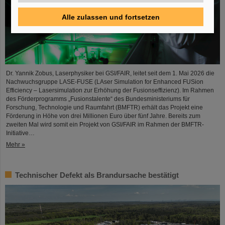
Alle zulassen und fortsetzen
Dr. Yannik Zobus, Laserphysiker bei GSI/FAIR, leitet seit dem 1. Mai 2026 die
Nachwuchsgruppe LASE-FUSE (LAser Simulation for Enhanced FUSion
Efficiency – Lasersimulation zur Erhöhung der Fusionseffizienz). Im Rahmen
des Förderprogramms „Fusionstalente“ des Bundesministeriums für
Forschung, Technologie und Raumfahrt (BMFTR) erhält das Projekt eine
Förderung in Höhe von drei Millionen Euro über fünf Jahre. Bereits zum
zweiten Mal wird somit ein Projekt von GSI/FAIR im Rahmen der BMFTR-
Initiative…
Mehr »
Technischer Defekt als Brandursache bestätigt