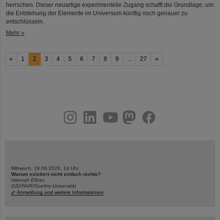
herrschen. Dieser neuartige experimentelle Zugang schafft die Grundlage, um
die Entstehung der Elemente im Universum künftig noch genauer zu
entschlüsseln.
Mehr »
«
1
2
3
4
5
6
7
8
9
...
27
»
instagram
linkedin
youtube
helmholtz.social
facebook
Mittwoch, 19.08.2026, 14 Uhr
Warum existiert nicht einfach nichts?
Hannah Elfner,
GSI/FAIR/Goethe-Universität
Anmeldung und weitere Informationen