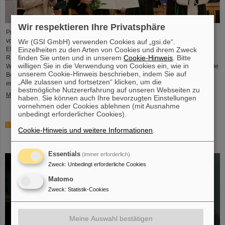
Wir respektieren Ihre Privatsphäre
Professor Paolo Giubellino, ehemaliger Wissenschaftlicher Geschäftsführer
von GSI und FAIR, ist von der Technischen Universität Warschau mit der
Wir (GSI GmbH) verwenden Cookies auf „gsi.de“.
Einzelheiten zu den Arten von Cookies und ihrem Zweck
Ehrendoktorwürde ausgezeichnet worden. Sie wurde am 6. Mai 2026 im
finden Sie unten und in unserem
Cookie-Hinweis
. Bitte
Rahmen einer feierlichen Sitzung des Senats der Technischen Universität
willigen Sie in die Verwendung von Cookies ein, wie in
Warschau verliehen. Die Universität würdigt damit Giubellinos herausragende
unserem Cookie-Hinweis beschrieben, indem Sie auf
Beiträge zur Kern- und Teilchenphysik sowie seine langjährige und
„Alle zulassen und fortsetzen“ klicken, um die
erfolgreiche Zusammenarbeit mit der Technischen Universität Warschau. ...
bestmögliche Nutzererfahrung auf unseren Webseiten zu
Mehr »
haben. Sie können auch Ihre bevorzugten Einstellungen
vornehmen oder Cookies ablehnen (mit Ausnahme
unbedingt erforderlicher Cookies).
Millionenförderung des BMFTR für Fusionsforschung –
Cookie-Hinweis und weitere Informationen
.
Dr. Yannik Zobus von GSI/FAIR wirbt Nachwuchsgruppe
ein
Essentials
(immer erforderlich)
Zweck
:
Unbedingt erforderliche Cookies
Matomo
Zweck
:
Statistik-Cookies
Meine Auswahl bestätigen