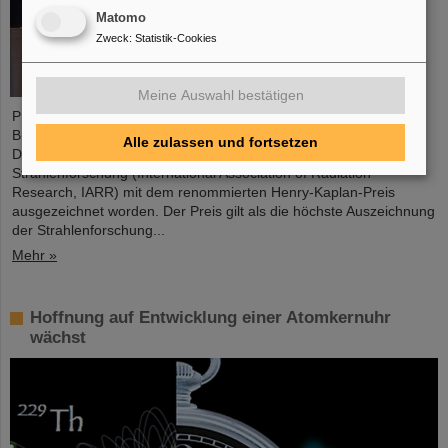
Matomo
Zweck
:
Statistik-Cookies
Meine Auswahl bestätigen
Professor Marco Durante, Leiter der GSI-Forschungsabteilung
Biophysik und Professor am Fachbereich Physik der TU
Alle zulassen und fortsetzen
Darmstadt, ist von der Internationalen Gesellschaft zur
Strahlenforschung (International Association of Radiation
Research, IARR) mit dem renommierten Henry-Kaplan-Preis
ausgezeichnet worden. Der Preis gilt als die höchste Auszeichnung
der Strahlenforschung...
Mehr »
Hoffnung auf Entwicklung einer Atomkernuhr
wächst