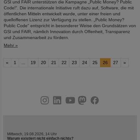
GSI und FAIR unterstützen die Kampagne „Public Money? Public
Code!“. Die internationale Initiative ruft dazu auf, Software, die mit
öffentlichen Mitteln entwickelt wurde, unter einer freien und
quelloffenen Lizenz zur Verfügung zu stellen. „Public Money?
Public Code“ entspricht in besonderer Weise den Grundsätzen von
GSI und FAIR, nämlich Innovation durch Offenheit, Transparenz
und Zusammenarbeit zu fördern.
Mehr »
«
1
...
19
20
21
22
23
24
25
26
27
»
instagram
linkedin
youtube
helmholtz.social
facebook
Mittwoch, 19.08.2026, 14 Uhr
Warum existiert nicht einfach nichts?