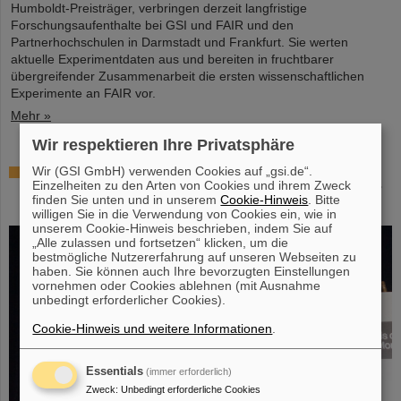
Humboldt-Preisträger, verbringen derzeit langfristige
Forschungsaufenthalte bei GSI und FAIR und den
Partnerhochschulen in Darmstadt und Frankfurt. Sie werten
aktuelle Experimentdaten aus und bereiten in fruchtbarer
übergreifender Zusammenarbeit die ersten wissenschaftlichen
Experimente an FAIR vor.
Mehr »
Wir respektieren Ihre Privatsphäre
Hohe Auszeichnung für Professor Marco Durante:
Wir (GSI GmbH) verwenden Cookies auf „gsi.de“.
Einzelheiten zu den Arten von Cookies und ihrem Zweck
Kaplan-Preis für herausragende Leistungen in der
finden Sie unten und in unserem
Cookie-Hinweis
. Bitte
Strahlenforschung
willigen Sie in die Verwendung von Cookies ein, wie in
unserem Cookie-Hinweis beschrieben, indem Sie auf
„Alle zulassen und fortsetzen“ klicken, um die
bestmögliche Nutzererfahrung auf unseren Webseiten zu
haben. Sie können auch Ihre bevorzugten Einstellungen
vornehmen oder Cookies ablehnen (mit Ausnahme
unbedingt erforderlicher Cookies).
Cookie-Hinweis und weitere Informationen
.
Essentials
(immer erforderlich)
Zweck
:
Unbedingt erforderliche Cookies