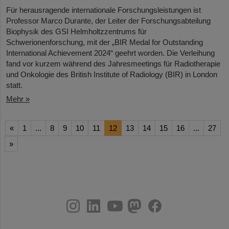
Für herausragende internationale Forschungsleistungen ist
Professor Marco Durante, der Leiter der Forschungsabteilung
Biophysik des GSI Helmholtzzentrums für
Schwerionenforschung, mit der „BIR Medal for Outstanding
International Achievement 2024“ geehrt worden. Die Verleihung
fand vor kurzem während des Jahresmeetings für Radiotherapie
und Onkologie des British Institute of Radiology (BIR) in London
statt.
Mehr »
«
1
...
8
9
10
11
12
13
14
15
16
...
27
»
instagram
linkedin
youtube
helmholtz.social
facebook