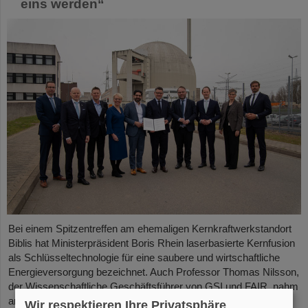
eins werden“
Bei einem Spitzentreffen am ehemaligen Kernkraftwerkstandort
Biblis hat Ministerpräsident Boris Rhein laserbasierte Kernfusion
als Schlüsseltechnologie für eine saubere und wirtschaftliche
Energieversorgung bezeichnet. Auch Professor Thomas Nilsson,
der Wissenschaftliche Geschäftsführer von GSI und FAIR, nahm
an dem Treffen teil und unterzeichnete gemeinsam mit
Wir respektieren Ihre Privatsphäre