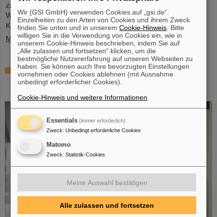
zahlreichen Vertreter*innen aus Politk, Wirtschaft und
Wir (GSI GmbH) verwenden Cookies auf „gsi.de“.
Wissenschaft ein Memorandum of Understanding (MoU) zur
Einzelheiten zu den Arten von Cookies und ihrem Zweck
Kernfusion.
finden Sie unten und in unserem
Cookie-Hinweis
. Bitte
willigen Sie in die Verwendung von Cookies ein, wie in
Mehr »
unserem Cookie-Hinweis beschrieben, indem Sie auf
„Alle zulassen und fortsetzen“ klicken, um die
bestmögliche Nutzererfahrung auf unseren Webseiten zu
haben. Sie können auch Ihre bevorzugten Einstellungen
Schaufenster in die Spitzenforschung:
vornehmen oder Cookies ablehnen (mit Ausnahme
SCIENCE POP-UP von GSI/FAIR bringt
unbedingt erforderlicher Cookies).
Wissenschaft in die City
Cookie-Hinweis und weitere Informationen
.
Essentials
(immer erforderlich)
Zweck
:
Unbedingt erforderliche Cookies
Matomo
Zweck
:
Statistik-Cookies
Meine Auswahl bestätigen
Alle zulassen und fortsetzen